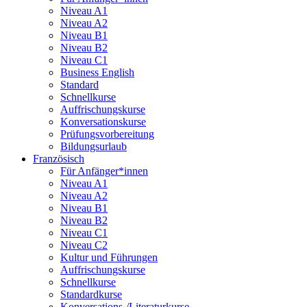
Niveau A1
Niveau A2
Niveau B1
Niveau B2
Niveau C1
Business English
Standard
Schnellkurse
Auffrischungskurse
Konversationskurse
Prüfungsvorbereitung
Bildungsurlaub
Französisch
Für Anfänger*innen
Niveau A1
Niveau A2
Niveau B1
Niveau B2
Niveau C1
Niveau C2
Kultur und Führungen
Auffrischungskurse
Schnellkurse
Standardkurse
Konversations-/Literaturkurse