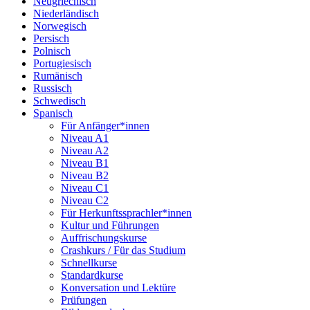
Neugriechisch
Niederländisch
Norwegisch
Persisch
Polnisch
Portugiesisch
Rumänisch
Russisch
Schwedisch
Spanisch
Für Anfänger*innen
Niveau A1
Niveau A2
Niveau B1
Niveau B2
Niveau C1
Niveau C2
Für Herkunftssprachler*innen
Kultur und Führungen
Auffrischungskurse
Crashkurs / Für das Studium
Schnellkurse
Standardkurse
Konversation und Lektüre
Prüfungen