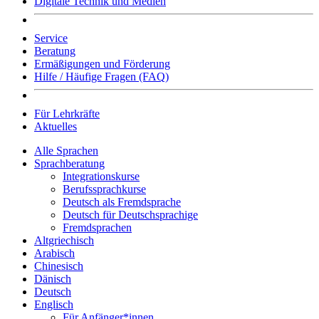
Digitale Technik und Medien
Service
Beratung
Ermäßigungen und Förderung
Hilfe / Häufige Fragen (FAQ)
Für Lehrkräfte
Aktuelles
Alle Sprachen
Sprachberatung
Integrationskurse
Berufssprachkurse
Deutsch als Fremdsprache
Deutsch für Deutschsprachige
Fremdsprachen
Altgriechisch
Arabisch
Chinesisch
Dänisch
Deutsch
Englisch
Für Anfänger*innen