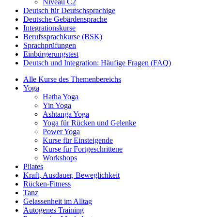
Niveau C2
Deutsch für Deutschsprachige
Deutsche Gebärdensprache
Integrationskurse
Berufssprachkurse (BSK)
Sprachprüfungen
Einbürgerungstest
Deutsch und Integration: Häufige Fragen (FAQ)
Alle Kurse des Themenbereichs
Yoga
Hatha Yoga
Yin Yoga
Ashtanga Yoga
Yoga für Rücken und Gelenke
Power Yoga
Kurse für Einsteigende
Kurse für Fortgeschrittene
Workshops
Pilates
Kraft, Ausdauer, Beweglichkeit
Rücken-Fitness
Tanz
Gelassenheit im Alltag
Autogenes Training