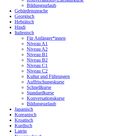
Bildungsurlaub
Gebärdensprache
Georgisch
Hebräisch
Hindi
Italienisch
Für Anfänger*innen
Niveau A1
Niveau A2
Niveau B1
Niveau B2
Niveau C1
Niveau C2
Kultur und Führungen
Auffrischungskurse
Schnellkurse
Standardkurse
Konversationskurse
Bildungsurlaub
Japanisch
Koreanisch
Kroatisch
Kurdisch
Latein