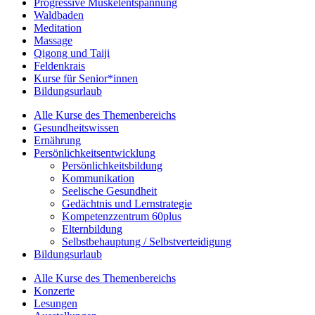
Progressive Muskelentspannung
Waldbaden
Meditation
Massage
Qigong und Taiji
Feldenkrais
Kurse für Senior*innen
Bildungsurlaub
Alle Kurse des Themenbereichs
Gesundheitswissen
Ernährung
Persönlichkeitsentwicklung
Persönlichkeitsbildung
Kommunikation
Seelische Gesundheit
Gedächtnis und Lernstrategie
Kompetenzzentrum 60plus
Elternbildung
Selbstbehauptung / Selbstverteidigung
Bildungsurlaub
Alle Kurse des Themenbereichs
Konzerte
Lesungen