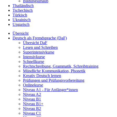
Bildungsurlaub
Thailändisch
Tschechisch
Türkisch
Ukrainisch
Ungarisch
Übersicht
Deutsch als Fremdsprache (DaF)
Übersicht DaF
Lesen und Schreiben
Superintensivkurse
Intensivkurse
Schnellkurse
Rechtschreibung, Grammatik, Schreibtraining
Mündliche Kommunikation, Phonetik
Kreativ Deutsch lernen
Prüfungen und Prüfungsvorbereitung
Onlinekurse
Niveau A1 - Für Anfänger*innen
Niveau A2
Niveau B1
Niveau B1+
Niveau B2
Niveau C1