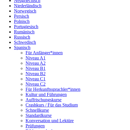
Neugriechisch
Niederländisch
Norwegisch
Persisch
Polnisch
Portugiesisch
Rumänisch
Russisch
Schwedisch
Spanisch
Für Anfänger*innen
Niveau A1
Niveau A2
Niveau B1
Niveau B2
Niveau C1
Niveau C2
Für Herkunftssprachler*innen
Kultur und Führungen
Auffrischungskurse
Crashkurs / Für das Studium
Schnellkurse
Standardkurse
Konversation und Lektüre
Prüfungen