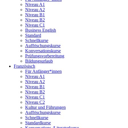
Niveau A1
Niveau A2
Niveau B1
Niveau B2
Niveau C1
Business English
Standard
Schnellkurse
Auffrischungskurse
Konversationskurse
Prüfungsvorbereitung
Bildungsurlaub
Französisch
Für Anfänger*innen
Niveau A1
Niveau A2
Niveau B1
Niveau B2
Niveau C1
Niveau C2
Kultur und Führungen
Auffrischungskurse
Schnellkurse
Standardkurse
Konversations-/Literaturkurse