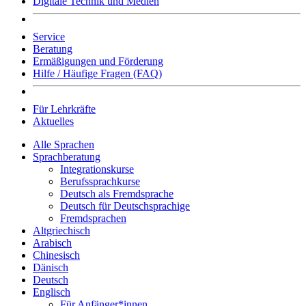
Digitale Technik und Medien
Service
Beratung
Ermäßigungen und Förderung
Hilfe / Häufige Fragen (FAQ)
Für Lehrkräfte
Aktuelles
Alle Sprachen
Sprachberatung
Integrationskurse
Berufssprachkurse
Deutsch als Fremdsprache
Deutsch für Deutschsprachige
Fremdsprachen
Altgriechisch
Arabisch
Chinesisch
Dänisch
Deutsch
Englisch
Für Anfänger*innen