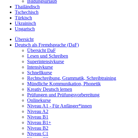
Bildungsurlaub
Thailändisch
Tschechisch
Türkisch
Ukrainisch
Ungarisch
Übersicht
Deutsch als Fremdsprache (DaF)
Übersicht DaF
Lesen und Schreiben
Superintensivkurse
Intensivkurse
Schnellkurse
Rechtschreibung, Grammatik, Schreibtraining
Mündliche Kommunikation, Phonetik
Kreativ Deutsch lernen
Prüfungen und Prüfungsvorbereitung
Onlinekurse
Niveau A1 - Für Anfänger*innen
Niveau A2
Niveau B1
Niveau B1+
Niveau B2
Niveau C1