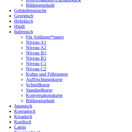
Bildungsurlaub
Gebärdensprache
Georgisch
Hebräisch
Hindi
Italienisch
Für Anfänger*innen
Niveau A1
Niveau A2
Niveau B1
Niveau B2
Niveau C1
Niveau C2
Kultur und Führungen
Auffrischungskurse
Schnellkurse
Standardkurse
Konversationskurse
Bildungsurlaub
Japanisch
Koreanisch
Kroatisch
Kurdisch
Latein