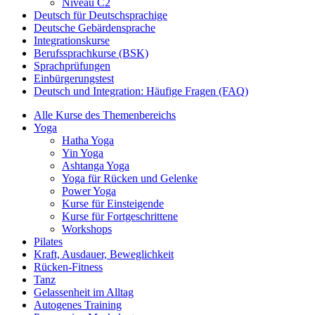
Niveau C2
Deutsch für Deutschsprachige
Deutsche Gebärdensprache
Integrationskurse
Berufssprachkurse (BSK)
Sprachprüfungen
Einbürgerungstest
Deutsch und Integration: Häufige Fragen (FAQ)
Alle Kurse des Themenbereichs
Yoga
Hatha Yoga
Yin Yoga
Ashtanga Yoga
Yoga für Rücken und Gelenke
Power Yoga
Kurse für Einsteigende
Kurse für Fortgeschrittene
Workshops
Pilates
Kraft, Ausdauer, Beweglichkeit
Rücken-Fitness
Tanz
Gelassenheit im Alltag
Autogenes Training