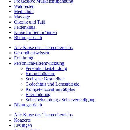
Progressive Muskelentspannung
Waldbaden
Meditation
Massage
Qigong und Taiji
Feldenkrais
Kurse für Senior*innen
Bildungsurlaub
Alle Kurse des Themenbereichs
Gesundheitswissen
Ernährung
Persönlichkeitsentwicklung
Persönlichkeitsbildung
Kommunikation
Seelische Gesundheit
Gedächtnis und Lernstrategie
Kompetenzzentrum 60plus
Elternbildung
Selbstbehauptung / Selbstverteidigung
Bildungsurlaub
Alle Kurse des Themenbereichs
Konzerte
Lesungen