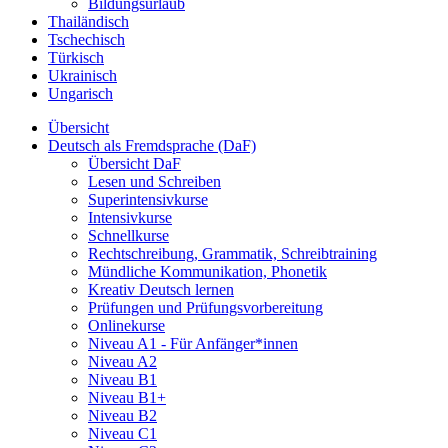
Bildungsurlaub
Thailändisch
Tschechisch
Türkisch
Ukrainisch
Ungarisch
Übersicht
Deutsch als Fremdsprache (DaF)
Übersicht DaF
Lesen und Schreiben
Superintensivkurse
Intensivkurse
Schnellkurse
Rechtschreibung, Grammatik, Schreibtraining
Mündliche Kommunikation, Phonetik
Kreativ Deutsch lernen
Prüfungen und Prüfungsvorbereitung
Onlinekurse
Niveau A1 - Für Anfänger*innen
Niveau A2
Niveau B1
Niveau B1+
Niveau B2
Niveau C1