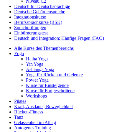
Niveau C2
Deutsch für Deutschsprachige
Deutsche Gebärdensprache
Integrationskurse
Berufssprachkurse (BSK)
Sprachprüfungen
Einbürgerungstest
Deutsch und Integration: Häufige Fragen (FAQ)
Alle Kurse des Themenbereichs
Yoga
Hatha Yoga
Yin Yoga
Ashtanga Yoga
Yoga für Rücken und Gelenke
Power Yoga
Kurse für Einsteigende
Kurse für Fortgeschrittene
Workshops
Pilates
Kraft, Ausdauer, Beweglichkeit
Rücken-Fitness
Tanz
Gelassenheit im Alltag
Autogenes Training