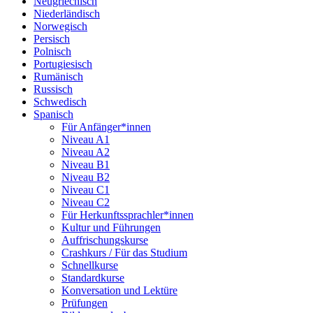
Neugriechisch
Niederländisch
Norwegisch
Persisch
Polnisch
Portugiesisch
Rumänisch
Russisch
Schwedisch
Spanisch
Für Anfänger*innen
Niveau A1
Niveau A2
Niveau B1
Niveau B2
Niveau C1
Niveau C2
Für Herkunftssprachler*innen
Kultur und Führungen
Auffrischungskurse
Crashkurs / Für das Studium
Schnellkurse
Standardkurse
Konversation und Lektüre
Prüfungen