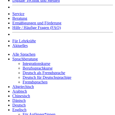
Digitale Technik und Medien
Service
Beratung
Ermäßigungen und Förderung
Hilfe / Häufige Fragen (FAQ)
Für Lehrkräfte
Aktuelles
Alle Sprachen
Sprachberatung
Integrationskurse
Berufssprachkurse
Deutsch als Fremdsprache
Deutsch für Deutschsprachige
Fremdsprachen
Altgriechisch
Arabisch
Chinesisch
Dänisch
Deutsch
Englisch
Für Anfänger*innen