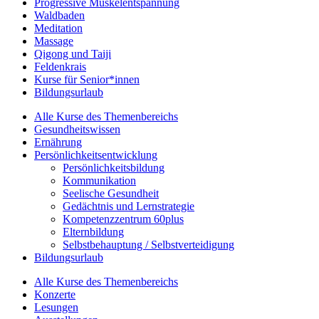
Progressive Muskelentspannung
Waldbaden
Meditation
Massage
Qigong und Taiji
Feldenkrais
Kurse für Senior*innen
Bildungsurlaub
Alle Kurse des Themenbereichs
Gesundheitswissen
Ernährung
Persönlichkeitsentwicklung
Persönlichkeitsbildung
Kommunikation
Seelische Gesundheit
Gedächtnis und Lernstrategie
Kompetenzzentrum 60plus
Elternbildung
Selbstbehauptung / Selbstverteidigung
Bildungsurlaub
Alle Kurse des Themenbereichs
Konzerte
Lesungen