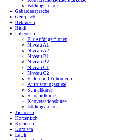
Bildungsurlaub
Gebärdensprache
Georgisch
Hebräisch
Hindi
Italienisch
Für Anfänger*innen
Niveau A1
Niveau A2
Niveau B1
Niveau B2
Niveau C1
Niveau C2
Kultur und Führungen
Auffrischungskurse
Schnellkurse
Standardkurse
Konversationskurse
Bildungsurlaub
Japanisch
Koreanisch
Kroatisch
Kurdisch
Latein