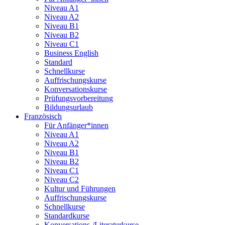
Niveau A1
Niveau A2
Niveau B1
Niveau B2
Niveau C1
Business English
Standard
Schnellkurse
Auffrischungskurse
Konversationskurse
Prüfungsvorbereitung
Bildungsurlaub
Französisch
Für Anfänger*innen
Niveau A1
Niveau A2
Niveau B1
Niveau B2
Niveau C1
Niveau C2
Kultur und Führungen
Auffrischungskurse
Schnellkurse
Standardkurse
Konversations-/Literaturkurse