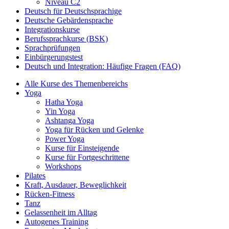
Niveau C2
Deutsch für Deutschsprachige
Deutsche Gebärdensprache
Integrationskurse
Berufssprachkurse (BSK)
Sprachprüfungen
Einbürgerungstest
Deutsch und Integration: Häufige Fragen (FAQ)
Alle Kurse des Themenbereichs
Yoga
Hatha Yoga
Yin Yoga
Ashtanga Yoga
Yoga für Rücken und Gelenke
Power Yoga
Kurse für Einsteigende
Kurse für Fortgeschrittene
Workshops
Pilates
Kraft, Ausdauer, Beweglichkeit
Rücken-Fitness
Tanz
Gelassenheit im Alltag
Autogenes Training