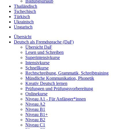
Bildungsurlaub
Thailändisch
Tschechisch
Türkisch
Ukrainisch
Ungarisch
Übersicht
Deutsch als Fremdsprache (DaF)
Übersicht DaF
Lesen und Schreiben
Superintensivkurse
Intensivkurse
Schnellkurse
Rechtschreibung, Grammatik, Schreibtraining
Mündliche Kommunikation, Phonetik
Kreativ Deutsch lernen
Prüfungen und Prüfungsvorbereitung
Onlinekurse
Niveau A1 - Für Anfänger*innen
Niveau A2
Niveau B1
Niveau B1+
Niveau B2
Niveau C1