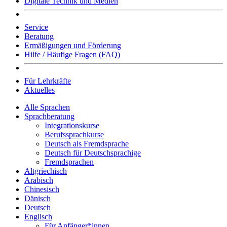
Digitale Technik und Medien
Service
Beratung
Ermäßigungen und Förderung
Hilfe / Häufige Fragen (FAQ)
Für Lehrkräfte
Aktuelles
Alle Sprachen
Sprachberatung
Integrationskurse
Berufssprachkurse
Deutsch als Fremdsprache
Deutsch für Deutschsprachige
Fremdsprachen
Altgriechisch
Arabisch
Chinesisch
Dänisch
Deutsch
Englisch
Für Anfänger*innen