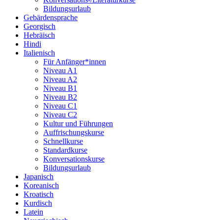
Bildungsurlaub
Gebärdensprache
Georgisch
Hebräisch
Hindi
Italienisch
Für Anfänger*innen
Niveau A1
Niveau A2
Niveau B1
Niveau B2
Niveau C1
Niveau C2
Kultur und Führungen
Auffrischungskurse
Schnellkurse
Standardkurse
Konversationskurse
Bildungsurlaub
Japanisch
Koreanisch
Kroatisch
Kurdisch
Latein