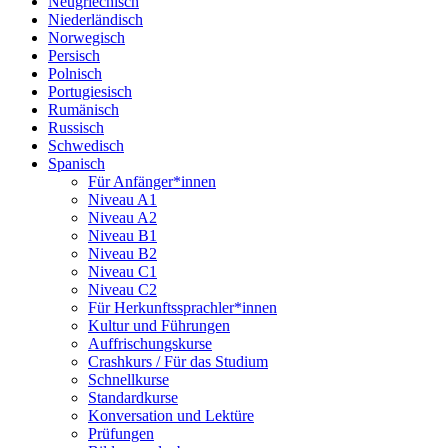
Neugriechisch
Niederländisch
Norwegisch
Persisch
Polnisch
Portugiesisch
Rumänisch
Russisch
Schwedisch
Spanisch
Für Anfänger*innen
Niveau A1
Niveau A2
Niveau B1
Niveau B2
Niveau C1
Niveau C2
Für Herkunftssprachler*innen
Kultur und Führungen
Auffrischungskurse
Crashkurs / Für das Studium
Schnellkurse
Standardkurse
Konversation und Lektüre
Prüfungen