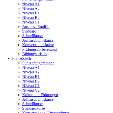
Niveau A1
Niveau A2
Niveau B1
Niveau B2
Niveau C1
Business English
Standard
Schnellkurse
Auffrischungskurse
Konversationskurse
Prüfungsvorbereitung
Bildungsurlaub
Französisch
Für Anfänger*innen
Niveau A1
Niveau A2
Niveau B1
Niveau B2
Niveau C1
Niveau C2
Kultur und Führungen
Auffrischungskurse
Schnellkurse
Standardkurse
Konversations-/Literaturkurse