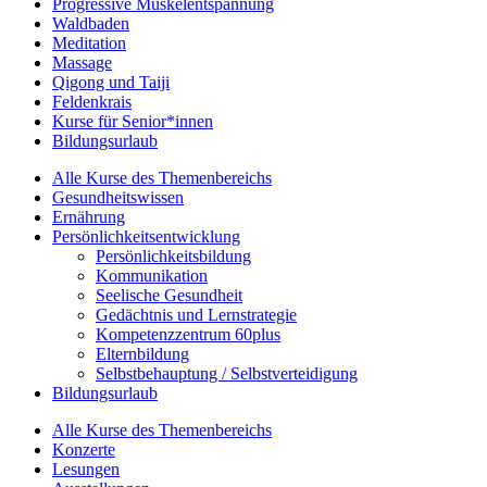
Progressive Muskelentspannung
Waldbaden
Meditation
Massage
Qigong und Taiji
Feldenkrais
Kurse für Senior*innen
Bildungsurlaub
Alle Kurse des Themenbereichs
Gesundheitswissen
Ernährung
Persönlichkeitsentwicklung
Persönlichkeitsbildung
Kommunikation
Seelische Gesundheit
Gedächtnis und Lernstrategie
Kompetenzzentrum 60plus
Elternbildung
Selbstbehauptung / Selbstverteidigung
Bildungsurlaub
Alle Kurse des Themenbereichs
Konzerte
Lesungen