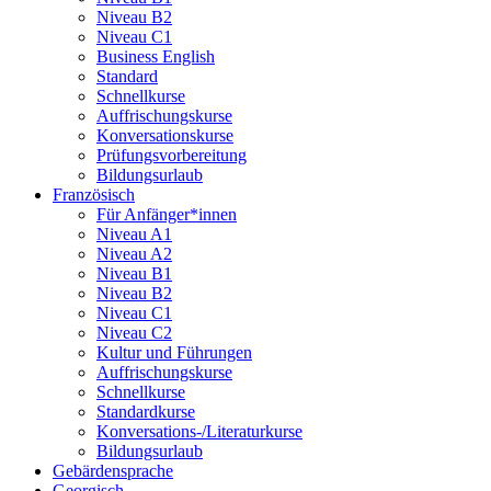
Niveau B2
Niveau C1
Business English
Standard
Schnellkurse
Auffrischungskurse
Konversationskurse
Prüfungsvorbereitung
Bildungsurlaub
Französisch
Für Anfänger*innen
Niveau A1
Niveau A2
Niveau B1
Niveau B2
Niveau C1
Niveau C2
Kultur und Führungen
Auffrischungskurse
Schnellkurse
Standardkurse
Konversations-/Literaturkurse
Bildungsurlaub
Gebärdensprache
Georgisch