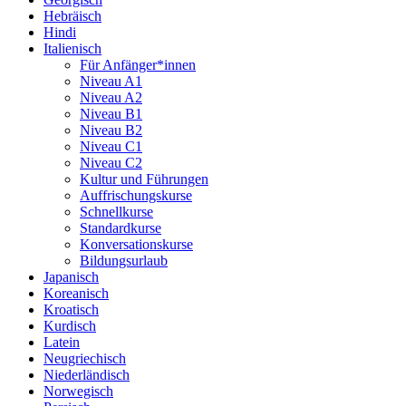
Hebräisch
Hindi
Italienisch
Für Anfänger*innen
Niveau A1
Niveau A2
Niveau B1
Niveau B2
Niveau C1
Niveau C2
Kultur und Führungen
Auffrischungskurse
Schnellkurse
Standardkurse
Konversationskurse
Bildungsurlaub
Japanisch
Koreanisch
Kroatisch
Kurdisch
Latein
Neugriechisch
Niederländisch
Norwegisch