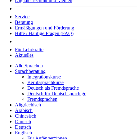
Digitale Technik und Medien
Service
Beratung
Ermäßigungen und Förderung
Hilfe / Häufige Fragen (FAQ)
Für Lehrkräfte
Aktuelles
Alle Sprachen
Sprachberatung
Integrationskurse
Berufssprachkurse
Deutsch als Fremdsprache
Deutsch für Deutschsprachige
Fremdsprachen
Altgriechisch
Arabisch
Chinesisch
Dänisch
Deutsch
Englisch
Für Anfänger*innen