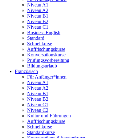
Niveau A1
Niveau A2
Niveau B1
Niveau B2
Niveau C1
Business English
Standard
Schnellkurse
Auffrischungskurse
Konversationskurse
Prüfungsvorbereitung
Bildungsurlaub
Französisch
Für Anfänger*innen
Niveau A1
Niveau A2
Niveau B1
Niveau B2
Niveau C1
Niveau C2
Kultur und Führungen
Auffrischungskurse
Schnellkurse
Standardkurse
Konversations-/Literaturkurse