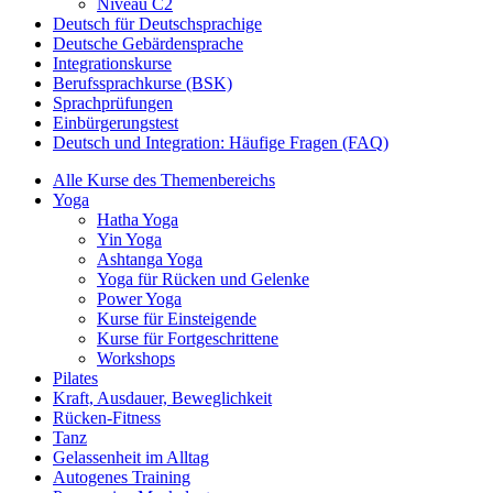
Niveau C2
Deutsch für Deutschsprachige
Deutsche Gebärdensprache
Integrationskurse
Berufssprachkurse (BSK)
Sprachprüfungen
Einbürgerungstest
Deutsch und Integration: Häufige Fragen (FAQ)
Alle Kurse des Themenbereichs
Yoga
Hatha Yoga
Yin Yoga
Ashtanga Yoga
Yoga für Rücken und Gelenke
Power Yoga
Kurse für Einsteigende
Kurse für Fortgeschrittene
Workshops
Pilates
Kraft, Ausdauer, Beweglichkeit
Rücken-Fitness
Tanz
Gelassenheit im Alltag
Autogenes Training