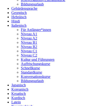
Bildungsurlaub
Gebärdensprache
Georgisch
Hebräisch
Hindi
Italienisch
Für Anfänger*innen
Niveau A1
Niveau A2
Niveau B1
Niveau B2
Niveau C1
Niveau C2
Kultur und Führungen
Auffrischungskurse
Schnellkurse
Standardkurse
Konversationskurse
Bildungsurlaub
Japanisch
Koreanisch
Kroatisch
Kurdisch
Latein