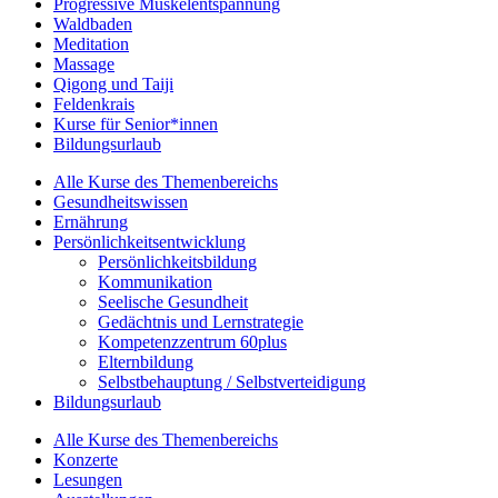
Progressive Muskelentspannung
Waldbaden
Meditation
Massage
Qigong und Taiji
Feldenkrais
Kurse für Senior*innen
Bildungsurlaub
Alle Kurse des Themenbereichs
Gesundheitswissen
Ernährung
Persönlichkeitsentwicklung
Persönlichkeitsbildung
Kommunikation
Seelische Gesundheit
Gedächtnis und Lernstrategie
Kompetenzzentrum 60plus
Elternbildung
Selbstbehauptung / Selbstverteidigung
Bildungsurlaub
Alle Kurse des Themenbereichs
Konzerte
Lesungen