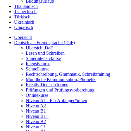
Bildungsurlaub
Thailändisch
Tschechisch
Türkisch
Ukrainisch
Ungarisch
Übersicht
Deutsch als Fremdsprache (DaF)
Übersicht DaF
Lesen und Schreiben
Superintensivkurse
Intensivkurse
Schnellkurse
Rechtschreibung, Grammatik, Schreibtraining
Mündliche Kommunikation, Phonetik
Kreativ Deutsch lernen
Prüfungen und Prüfungsvorbereitung
Onlinekurse
Niveau A1 - Für Anfänger*innen
Niveau A2
Niveau B1
Niveau B1+
Niveau B2
Niveau C1