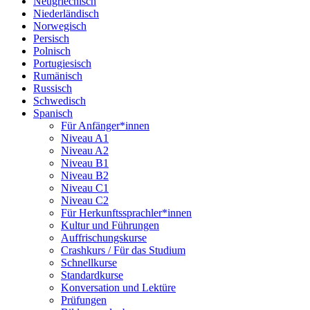
Neugriechisch
Niederländisch
Norwegisch
Persisch
Polnisch
Portugiesisch
Rumänisch
Russisch
Schwedisch
Spanisch
Für Anfänger*innen
Niveau A1
Niveau A2
Niveau B1
Niveau B2
Niveau C1
Niveau C2
Für Herkunftssprachler*innen
Kultur und Führungen
Auffrischungskurse
Crashkurs / Für das Studium
Schnellkurse
Standardkurse
Konversation und Lektüre
Prüfungen