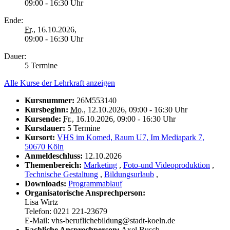
09:00 - 16:30 Uhr
Ende:
Fr.
, 16.10.2026,
09:00 - 16:30 Uhr
Dauer:
5 Termine
Alle Kurse der Lehrkraft anzeigen
Kursnummer:
26M553140
Kursbeginn:
Mo.
, 12.10.2026, 09:00 - 16:30 Uhr
Kursende:
Fr.
, 16.10.2026, 09:00 - 16:30 Uhr
Kursdauer:
5 Termine
Kursort:
VHS im Komed, Raum U7, Im Mediapark 7,
50670 Köln
Anmeldeschluss:
12.10.2026
Themenbereich:
Marketing
,
Foto-und Videoproduktion
,
Technische Gestaltung
,
Bildungsurlaub
,
Downloads:
Programmablauf
Organisatorische Ansprechperson:
Lisa Wirtz
Telefon: 0221 221-23679
E-Mail: vhs-beruflichebildung@stadt-koeln.de
Fachliche Ansprechperson:
Axel Busch