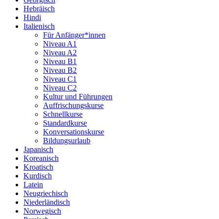
Hebräisch
Hindi
Italienisch
Für Anfänger*innen
Niveau A1
Niveau A2
Niveau B1
Niveau B2
Niveau C1
Niveau C2
Kultur und Führungen
Auffrischungskurse
Schnellkurse
Standardkurse
Konversationskurse
Bildungsurlaub
Japanisch
Koreanisch
Kroatisch
Kurdisch
Latein
Neugriechisch
Niederländisch
Norwegisch