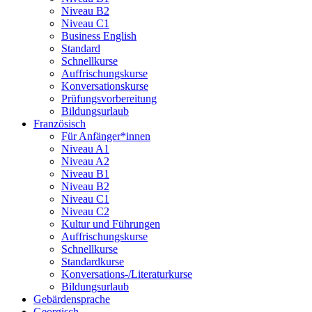
Niveau B2
Niveau C1
Business English
Standard
Schnellkurse
Auffrischungskurse
Konversationskurse
Prüfungsvorbereitung
Bildungsurlaub
Französisch
Für Anfänger*innen
Niveau A1
Niveau A2
Niveau B1
Niveau B2
Niveau C1
Niveau C2
Kultur und Führungen
Auffrischungskurse
Schnellkurse
Standardkurse
Konversations-/Literaturkurse
Bildungsurlaub
Gebärdensprache
Georgisch