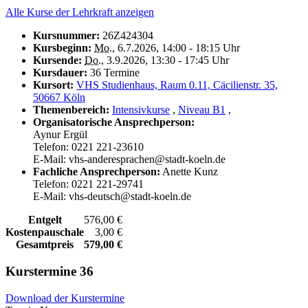
Alle Kurse der Lehrkraft anzeigen
Kursnummer:
26Z424304
Kursbeginn:
Mo.
, 6.7.2026, 14:00 - 18:15 Uhr
Kursende:
Do.
, 3.9.2026, 13:30 - 17:45 Uhr
Kursdauer:
36 Termine
Kursort:
VHS Studienhaus, Raum 0.11, Cäcilienstr. 35,
50667 Köln
Themenbereich:
Intensivkurse
,
Niveau B1
,
Organisatorische Ansprechperson:
Aynur Ergül
Telefon: 0221 221-23610
E-Mail: vhs-anderesprachen@stadt-koeln.de
Fachliche Ansprechperson:
Anette Kunz
Telefon: 0221 221-29741
E-Mail: vhs-deutsch@stadt-koeln.de
Entgelt
576,00 €
Kostenpauschale
3,00 €
Gesamtpreis
579,00 €
Kurstermine
36
Download der Kurstermine