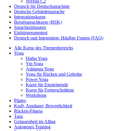
Niveau C2
Deutsch für Deutschsprachige
Deutsche Gebärdensprache
Integrationskurse
Berufssprachkurse (BSK)
Sprachprüfungen
Einbürgerungstest
Deutsch und Integration: Häufige Fragen (FAQ)
Alle Kurse des Themenbereichs
Yoga
Hatha Yoga
Yin Yoga
Ashtanga Yoga
Yoga für Rücken und Gelenke
Power Yoga
Kurse für Einsteigende
Kurse für Fortgeschrittene
Workshops
Pilates
Kraft, Ausdauer, Beweglichkeit
Rücken-Fitness
Tanz
Gelassenheit im Alltag
Autogenes Training