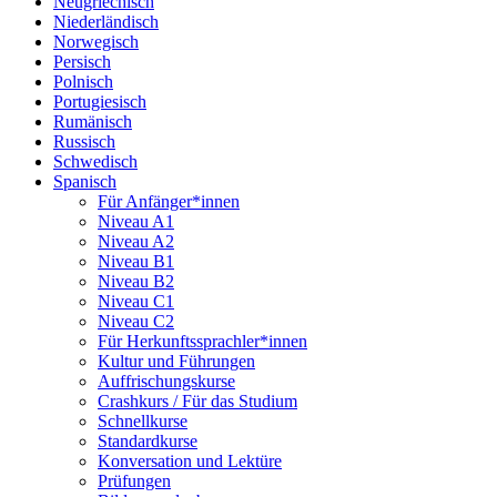
Neugriechisch
Niederländisch
Norwegisch
Persisch
Polnisch
Portugiesisch
Rumänisch
Russisch
Schwedisch
Spanisch
Für Anfänger*innen
Niveau A1
Niveau A2
Niveau B1
Niveau B2
Niveau C1
Niveau C2
Für Herkunftssprachler*innen
Kultur und Führungen
Auffrischungskurse
Crashkurs / Für das Studium
Schnellkurse
Standardkurse
Konversation und Lektüre
Prüfungen