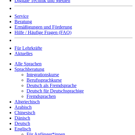
Digitale Technik und Medien
Service
Beratung
Ermäßigungen und Förderung
Hilfe / Häufige Fragen (FAQ)
Für Lehrkräfte
Aktuelles
Alle Sprachen
Sprachberatung
Integrationskurse
Berufssprachkurse
Deutsch als Fremdsprache
Deutsch für Deutschsprachige
Fremdsprachen
Altgriechisch
Arabisch
Chinesisch
Dänisch
Deutsch
Englisch
Für Anfänger*innen