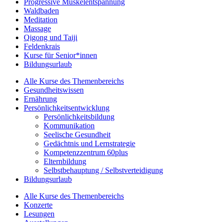
Progressive Muskelentspannung
Waldbaden
Meditation
Massage
Qigong und Taiji
Feldenkrais
Kurse für Senior*innen
Bildungsurlaub
Alle Kurse des Themenbereichs
Gesundheitswissen
Ernährung
Persönlichkeitsentwicklung
Persönlichkeitsbildung
Kommunikation
Seelische Gesundheit
Gedächtnis und Lernstrategie
Kompetenzzentrum 60plus
Elternbildung
Selbstbehauptung / Selbstverteidigung
Bildungsurlaub
Alle Kurse des Themenbereichs
Konzerte
Lesungen