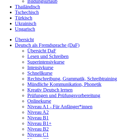
Bildungsurlaub
Thailändisch
Tschechisch
Türkisch
Ukrainisch
Ungarisch
Übersicht
Deutsch als Fremdsprache (DaF)
Übersicht DaF
Lesen und Schreiben
Superintensivkurse
Intensivkurse
Schnellkurse
Rechtschreibung, Grammatik, Schreibtraining
Mündliche Kommunikation, Phonetik
Kreativ Deutsch lernen
Prüfungen und Prüfungsvorbereitung
Onlinekurse
Niveau A1 - Für Anfänger*innen
Niveau A2
Niveau B1
Niveau B1+
Niveau B2
Niveau C1