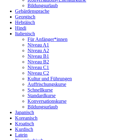
Bildungsurlaub
Gebärdensprache
Georgisch
Hebräisch
Hindi
Italienisch
Für Anfänger*innen
Niveau A1
Niveau A2
Niveau B1
Niveau B2
Niveau C1
Niveau C2
Kultur und Führungen
Auffrischungskurse
Schnellkurse
Standardkurse
Konversationskurse
Bildungsurlaub
Japanisch
Koreanisch
Kroatisch
Kurdisch
Latein