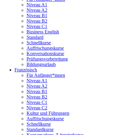
Niveau A1
Niveau A2
Niveau B1
Niveau B2
Niveau C1
Business English
Standard
Schnellkurse
Auffrischungskurse
Konversationskurse
Prüfungsvorbereitung
Bildungsurlaub
Französisch
Für Anfänger*innen
Niveau A1
Niveau A2
Niveau B1
Niveau B2
Niveau C1
Niveau C2
Kultur und Führungen
Auffrischungskurse
Schnellkurse
Standardkurse
Konversations-/Literaturkurse