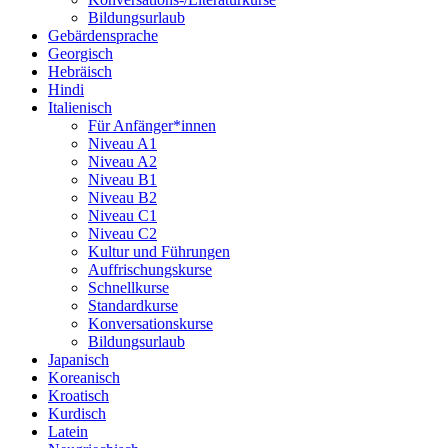
Bildungsurlaub
Gebärdensprache
Georgisch
Hebräisch
Hindi
Italienisch
Für Anfänger*innen
Niveau A1
Niveau A2
Niveau B1
Niveau B2
Niveau C1
Niveau C2
Kultur und Führungen
Auffrischungskurse
Schnellkurse
Standardkurse
Konversationskurse
Bildungsurlaub
Japanisch
Koreanisch
Kroatisch
Kurdisch
Latein