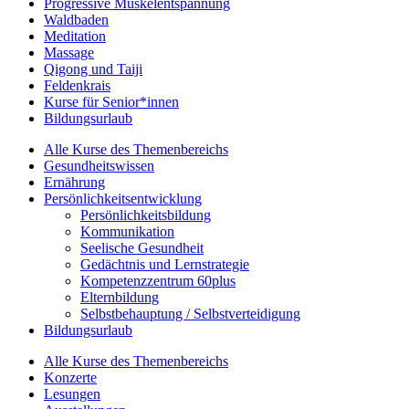
Progressive Muskelentspannung
Waldbaden
Meditation
Massage
Qigong und Taiji
Feldenkrais
Kurse für Senior*innen
Bildungsurlaub
Alle Kurse des Themenbereichs
Gesundheitswissen
Ernährung
Persönlichkeitsentwicklung
Persönlichkeitsbildung
Kommunikation
Seelische Gesundheit
Gedächtnis und Lernstrategie
Kompetenzzentrum 60plus
Elternbildung
Selbstbehauptung / Selbstverteidigung
Bildungsurlaub
Alle Kurse des Themenbereichs
Konzerte
Lesungen