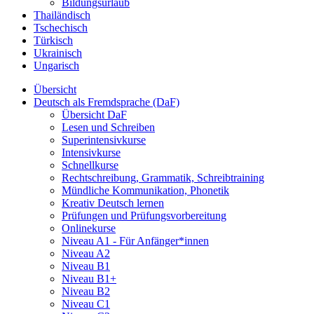
Bildungsurlaub
Thailändisch
Tschechisch
Türkisch
Ukrainisch
Ungarisch
Übersicht
Deutsch als Fremdsprache (DaF)
Übersicht DaF
Lesen und Schreiben
Superintensivkurse
Intensivkurse
Schnellkurse
Rechtschreibung, Grammatik, Schreibtraining
Mündliche Kommunikation, Phonetik
Kreativ Deutsch lernen
Prüfungen und Prüfungsvorbereitung
Onlinekurse
Niveau A1 - Für Anfänger*innen
Niveau A2
Niveau B1
Niveau B1+
Niveau B2
Niveau C1