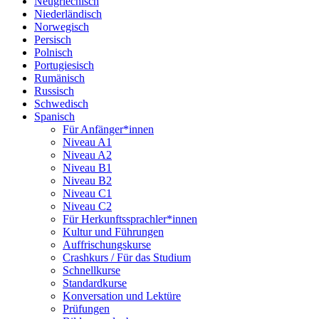
Neugriechisch
Niederländisch
Norwegisch
Persisch
Polnisch
Portugiesisch
Rumänisch
Russisch
Schwedisch
Spanisch
Für Anfänger*innen
Niveau A1
Niveau A2
Niveau B1
Niveau B2
Niveau C1
Niveau C2
Für Herkunftssprachler*innen
Kultur und Führungen
Auffrischungskurse
Crashkurs / Für das Studium
Schnellkurse
Standardkurse
Konversation und Lektüre
Prüfungen