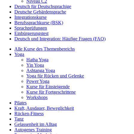
Niveau C2
Deutsch für Deutschsprachige
Deutsche Gebärdensprache
Integrationskurse
Berufssprachkurse (BSK)
Sprachprüfungen
Einbürgerungstest
Deutsch und Integration: Häufige Fragen (FAQ)
Alle Kurse des Themenbereichs
Yoga
Hatha Yoga
Yin Yoga
Ashtanga Yoga
Yoga für Rücken und Gelenke
Power Yoga
Kurse für Einsteigende
Kurse für Fortgeschrittene
Workshops
Pilates
Kraft, Ausdauer, Beweglichkeit
Rücken-Fitness
Tanz
Gelassenheit im Alltag
Autogenes Training