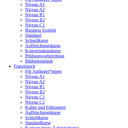
Niveau A1
Niveau A2
Niveau B1
Niveau B2
Niveau C1
Business English
Standard
Schnellkurse
Auffrischungskurse
Konversationskurse
Prüfungsvorbereitung
Bildungsurlaub
Französisch
Für Anfänger*innen
Niveau A1
Niveau A2
Niveau B1
Niveau B2
Niveau C1
Niveau C2
Kultur und Führungen
Auffrischungskurse
Schnellkurse
Standardkurse
Konversations-/Literaturkurse