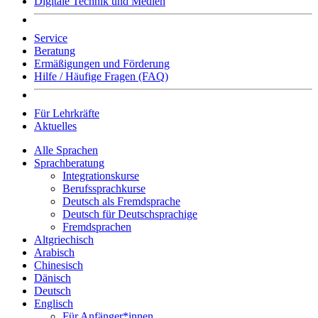
Digitale Technik und Medien
Service
Beratung
Ermäßigungen und Förderung
Hilfe / Häufige Fragen (FAQ)
Für Lehrkräfte
Aktuelles
Alle Sprachen
Sprachberatung
Integrationskurse
Berufssprachkurse
Deutsch als Fremdsprache
Deutsch für Deutschsprachige
Fremdsprachen
Altgriechisch
Arabisch
Chinesisch
Dänisch
Deutsch
Englisch
Für Anfänger*innen