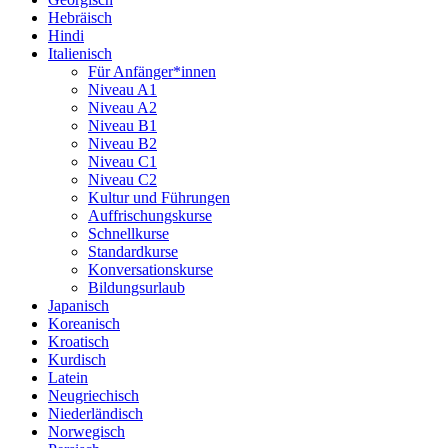
Hebräisch
Hindi
Italienisch
Für Anfänger*innen
Niveau A1
Niveau A2
Niveau B1
Niveau B2
Niveau C1
Niveau C2
Kultur und Führungen
Auffrischungskurse
Schnellkurse
Standardkurse
Konversationskurse
Bildungsurlaub
Japanisch
Koreanisch
Kroatisch
Kurdisch
Latein
Neugriechisch
Niederländisch
Norwegisch