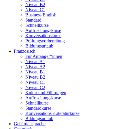
Niveau B2
Niveau C1
Business English
Standard
Schnellkurse
Auffrischungskurse
Konversationskurse
Prüfungsvorbereitung
Bildungsurlaub
Französisch
Für Anfänger*innen
Niveau A1
Niveau A2
Niveau B1
Niveau B2
Niveau C1
Niveau C2
Kultur und Führungen
Auffrischungskurse
Schnellkurse
Standardkurse
Konversations-/Literaturkurse
Bildungsurlaub
Gebärdensprache
Georgisch