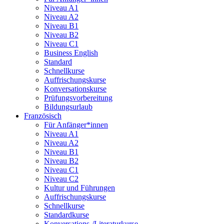
Niveau A1
Niveau A2
Niveau B1
Niveau B2
Niveau C1
Business English
Standard
Schnellkurse
Auffrischungskurse
Konversationskurse
Prüfungsvorbereitung
Bildungsurlaub
Französisch
Für Anfänger*innen
Niveau A1
Niveau A2
Niveau B1
Niveau B2
Niveau C1
Niveau C2
Kultur und Führungen
Auffrischungskurse
Schnellkurse
Standardkurse
Konversations-/Literaturkurse