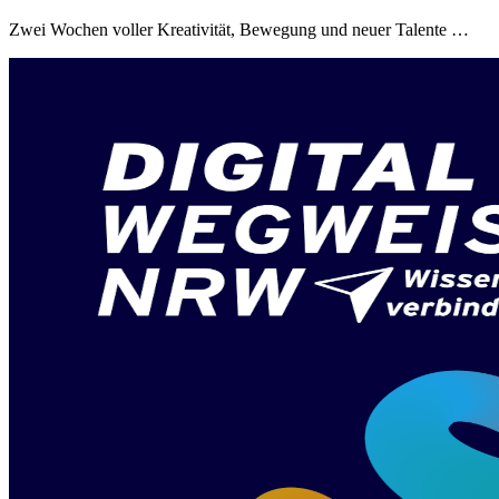
Zwei Wochen voller Kreativität, Bewegung und neuer Talente …