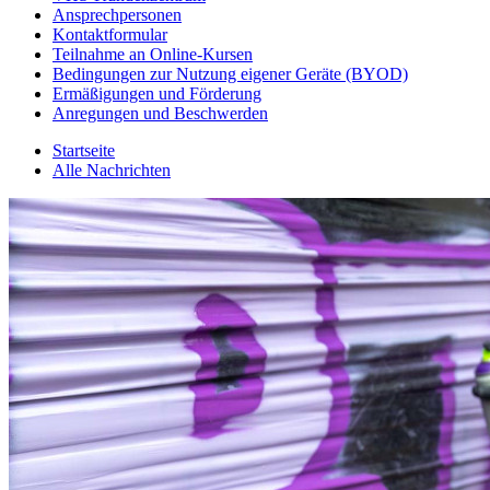
Ansprechpersonen
Kontaktformular
Teilnahme an Online-Kursen
Bedingungen zur Nutzung eigener Geräte (BYOD)
Ermäßigungen und Förderung
Anregungen und Beschwerden
Startseite
Alle Nachrichten