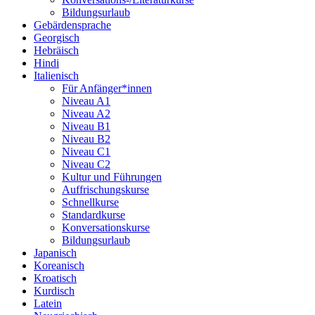
Bildungsurlaub
Gebärdensprache
Georgisch
Hebräisch
Hindi
Italienisch
Für Anfänger*innen
Niveau A1
Niveau A2
Niveau B1
Niveau B2
Niveau C1
Niveau C2
Kultur und Führungen
Auffrischungskurse
Schnellkurse
Standardkurse
Konversationskurse
Bildungsurlaub
Japanisch
Koreanisch
Kroatisch
Kurdisch
Latein