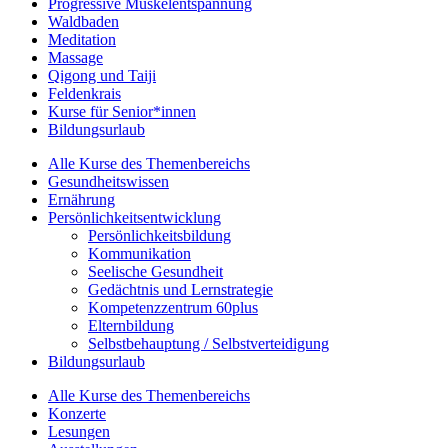
Progressive Muskelentspannung
Waldbaden
Meditation
Massage
Qigong und Taiji
Feldenkrais
Kurse für Senior*innen
Bildungsurlaub
Alle Kurse des Themenbereichs
Gesundheitswissen
Ernährung
Persönlichkeitsentwicklung
Persönlichkeitsbildung
Kommunikation
Seelische Gesundheit
Gedächtnis und Lernstrategie
Kompetenzzentrum 60plus
Elternbildung
Selbstbehauptung / Selbstverteidigung
Bildungsurlaub
Alle Kurse des Themenbereichs
Konzerte
Lesungen