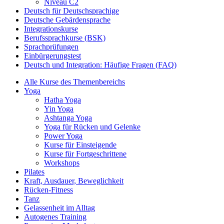
Niveau C2
Deutsch für Deutschsprachige
Deutsche Gebärdensprache
Integrationskurse
Berufssprachkurse (BSK)
Sprachprüfungen
Einbürgerungstest
Deutsch und Integration: Häufige Fragen (FAQ)
Alle Kurse des Themenbereichs
Yoga
Hatha Yoga
Yin Yoga
Ashtanga Yoga
Yoga für Rücken und Gelenke
Power Yoga
Kurse für Einsteigende
Kurse für Fortgeschrittene
Workshops
Pilates
Kraft, Ausdauer, Beweglichkeit
Rücken-Fitness
Tanz
Gelassenheit im Alltag
Autogenes Training