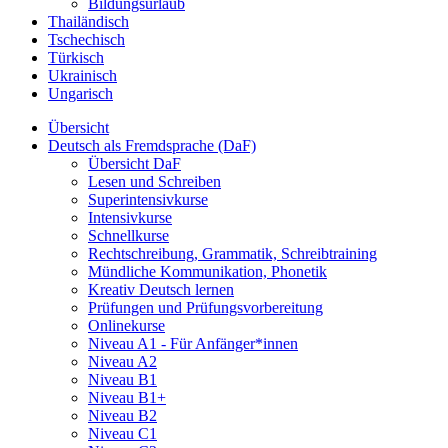
Bildungsurlaub
Thailändisch
Tschechisch
Türkisch
Ukrainisch
Ungarisch
Übersicht
Deutsch als Fremdsprache (DaF)
Übersicht DaF
Lesen und Schreiben
Superintensivkurse
Intensivkurse
Schnellkurse
Rechtschreibung, Grammatik, Schreibtraining
Mündliche Kommunikation, Phonetik
Kreativ Deutsch lernen
Prüfungen und Prüfungsvorbereitung
Onlinekurse
Niveau A1 - Für Anfänger*innen
Niveau A2
Niveau B1
Niveau B1+
Niveau B2
Niveau C1