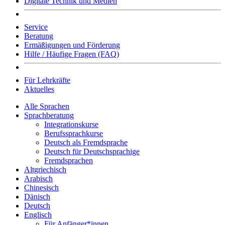
Digitale Technik und Medien
Service
Beratung
Ermäßigungen und Förderung
Hilfe / Häufige Fragen (FAQ)
Für Lehrkräfte
Aktuelles
Alle Sprachen
Sprachberatung
Integrationskurse
Berufssprachkurse
Deutsch als Fremdsprache
Deutsch für Deutschsprachige
Fremdsprachen
Altgriechisch
Arabisch
Chinesisch
Dänisch
Deutsch
Englisch
Für Anfänger*innen