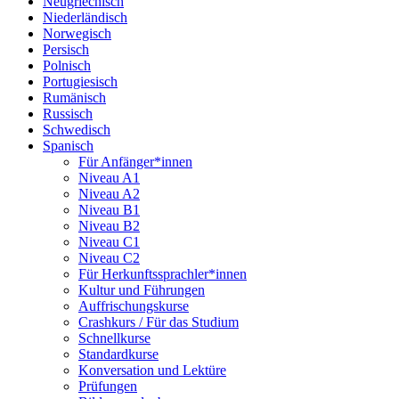
Neugriechisch
Niederländisch
Norwegisch
Persisch
Polnisch
Portugiesisch
Rumänisch
Russisch
Schwedisch
Spanisch
Für Anfänger*innen
Niveau A1
Niveau A2
Niveau B1
Niveau B2
Niveau C1
Niveau C2
Für Herkunftssprachler*innen
Kultur und Führungen
Auffrischungskurse
Crashkurs / Für das Studium
Schnellkurse
Standardkurse
Konversation und Lektüre
Prüfungen