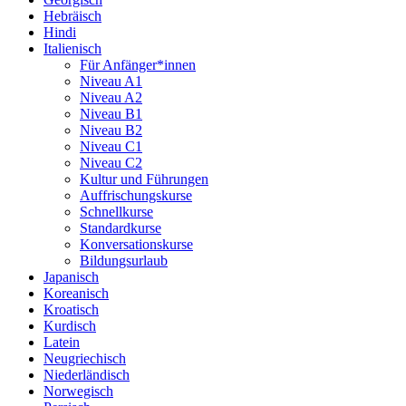
Hebräisch
Hindi
Italienisch
Für Anfänger*innen
Niveau A1
Niveau A2
Niveau B1
Niveau B2
Niveau C1
Niveau C2
Kultur und Führungen
Auffrischungskurse
Schnellkurse
Standardkurse
Konversationskurse
Bildungsurlaub
Japanisch
Koreanisch
Kroatisch
Kurdisch
Latein
Neugriechisch
Niederländisch
Norwegisch