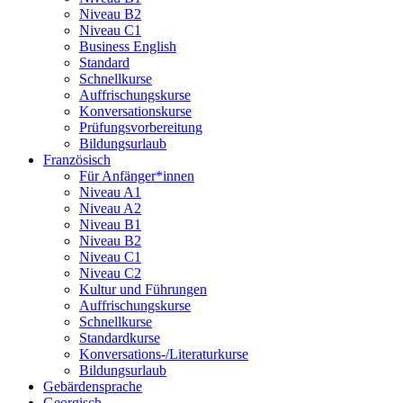
Niveau B2
Niveau C1
Business English
Standard
Schnellkurse
Auffrischungskurse
Konversationskurse
Prüfungsvorbereitung
Bildungsurlaub
Französisch
Für Anfänger*innen
Niveau A1
Niveau A2
Niveau B1
Niveau B2
Niveau C1
Niveau C2
Kultur und Führungen
Auffrischungskurse
Schnellkurse
Standardkurse
Konversations-/Literaturkurse
Bildungsurlaub
Gebärdensprache
Georgisch