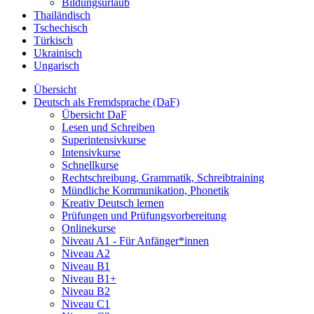
Bildungsurlaub
Thailändisch
Tschechisch
Türkisch
Ukrainisch
Ungarisch
Übersicht
Deutsch als Fremdsprache (DaF)
Übersicht DaF
Lesen und Schreiben
Superintensivkurse
Intensivkurse
Schnellkurse
Rechtschreibung, Grammatik, Schreibtraining
Mündliche Kommunikation, Phonetik
Kreativ Deutsch lernen
Prüfungen und Prüfungsvorbereitung
Onlinekurse
Niveau A1 - Für Anfänger*innen
Niveau A2
Niveau B1
Niveau B1+
Niveau B2
Niveau C1