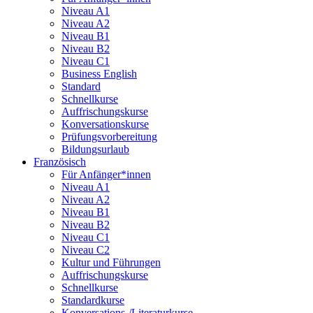
Niveau A1
Niveau A2
Niveau B1
Niveau B2
Niveau C1
Business English
Standard
Schnellkurse
Auffrischungskurse
Konversationskurse
Prüfungsvorbereitung
Bildungsurlaub
Französisch
Für Anfänger*innen
Niveau A1
Niveau A2
Niveau B1
Niveau B2
Niveau C1
Niveau C2
Kultur und Führungen
Auffrischungskurse
Schnellkurse
Standardkurse
Konversations-/Literaturkurse