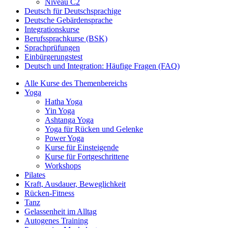
Niveau C2
Deutsch für Deutschsprachige
Deutsche Gebärdensprache
Integrationskurse
Berufssprachkurse (BSK)
Sprachprüfungen
Einbürgerungstest
Deutsch und Integration: Häufige Fragen (FAQ)
Alle Kurse des Themenbereichs
Yoga
Hatha Yoga
Yin Yoga
Ashtanga Yoga
Yoga für Rücken und Gelenke
Power Yoga
Kurse für Einsteigende
Kurse für Fortgeschrittene
Workshops
Pilates
Kraft, Ausdauer, Beweglichkeit
Rücken-Fitness
Tanz
Gelassenheit im Alltag
Autogenes Training