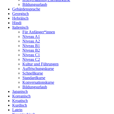
Bildungsurlaub
Gebärdensprache
Georgisch
Hebräisch
Hindi
Italienisch
Für Anfänger*innen
Niveau A1
Niveau A2
Niveau B1
Niveau B2
Niveau C1
Niveau C2
Kultur und Führungen
Auffrischungskurse
Schnellkurse
Standardkurse
Konversationskurse
Bildungsurlaub
Japanisch
Koreanisch
Kroatisch
Kurdisch
Latein