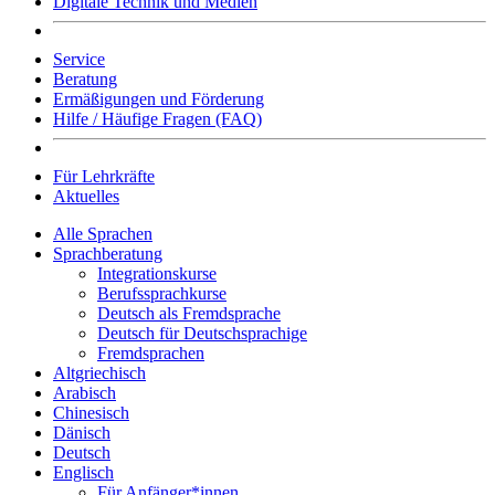
Digitale Technik und Medien
Service
Beratung
Ermäßigungen und Förderung
Hilfe / Häufige Fragen (FAQ)
Für Lehrkräfte
Aktuelles
Alle Sprachen
Sprachberatung
Integrationskurse
Berufssprachkurse
Deutsch als Fremdsprache
Deutsch für Deutschsprachige
Fremdsprachen
Altgriechisch
Arabisch
Chinesisch
Dänisch
Deutsch
Englisch
Für Anfänger*innen