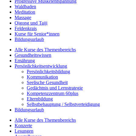
Progressive Muskelentspannung
Waldbaden
Meditation
Massage
Qigong und Taiji
Feldenkrais
Kurse für Senior*innen
Bildungsurlaub
Alle Kurse des Themenbereichs
Gesundheitswissen
Ernährung
Persönlichkeitsentwicklung
Persönlichkeitsbildung
Kommunikation
Seelische Gesundheit
Gedächtnis und Lernstrategie
Kompetenzzentrum 60plus
Elternbildung
Selbstbehauptung / Selbstverteidigung
Bildungsurlaub
Alle Kurse des Themenbereichs
Konzerte
Lesungen