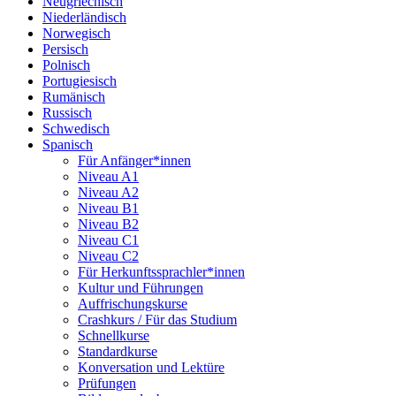
Neugriechisch
Niederländisch
Norwegisch
Persisch
Polnisch
Portugiesisch
Rumänisch
Russisch
Schwedisch
Spanisch
Für Anfänger*innen
Niveau A1
Niveau A2
Niveau B1
Niveau B2
Niveau C1
Niveau C2
Für Herkunftssprachler*innen
Kultur und Führungen
Auffrischungskurse
Crashkurs / Für das Studium
Schnellkurse
Standardkurse
Konversation und Lektüre
Prüfungen