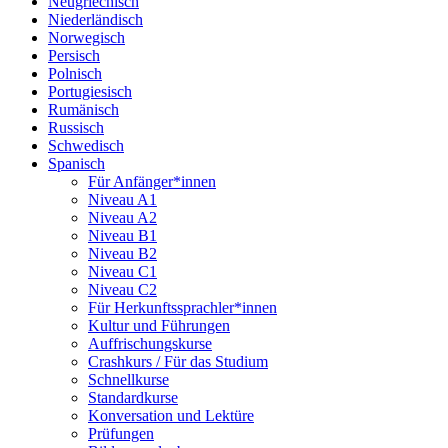
Neugriechisch
Niederländisch
Norwegisch
Persisch
Polnisch
Portugiesisch
Rumänisch
Russisch
Schwedisch
Spanisch
Für Anfänger*innen
Niveau A1
Niveau A2
Niveau B1
Niveau B2
Niveau C1
Niveau C2
Für Herkunftssprachler*innen
Kultur und Führungen
Auffrischungskurse
Crashkurs / Für das Studium
Schnellkurse
Standardkurse
Konversation und Lektüre
Prüfungen