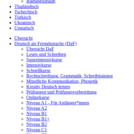
Bildungsurlaub
Thailändisch
Tschechisch
Türkisch
Ukrainisch
Ungarisch
Übersicht
Deutsch als Fremdsprache (DaF)
Übersicht DaF
Lesen und Schreiben
Superintensivkurse
Intensivkurse
Schnellkurse
Rechtschreibung, Grammatik, Schreibtraining
Mündliche Kommunikation, Phonetik
Kreativ Deutsch lernen
Prüfungen und Prüfungsvorbereitung
Onlinekurse
Niveau A1 - Für Anfänger*innen
Niveau A2
Niveau B1
Niveau B1+
Niveau B2
Niveau C1