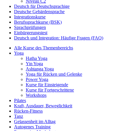
Niveau C2
Deutsch für Deutschsprachige
Deutsche Gebärdensprache
Integrationskurse
Berufssprachkurse (BSK)
Sprachprüfungen
Einbürgerungstest
Deutsch und Integration: Häufige Fragen (FAQ)
Alle Kurse des Themenbereichs
Yoga
Hatha Yoga
Yin Yoga
Ashtanga Yoga
Yoga für Rücken und Gelenke
Power Yoga
Kurse für Einsteigende
Kurse für Fortgeschrittene
Workshops
Pilates
Kraft, Ausdauer, Beweglichkeit
Rücken-Fitness
Tanz
Gelassenheit im Alltag
Autogenes Training