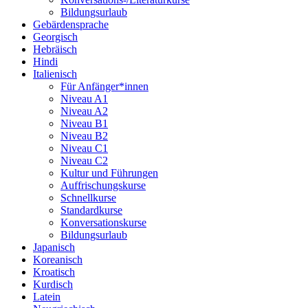
Bildungsurlaub
Gebärdensprache
Georgisch
Hebräisch
Hindi
Italienisch
Für Anfänger*innen
Niveau A1
Niveau A2
Niveau B1
Niveau B2
Niveau C1
Niveau C2
Kultur und Führungen
Auffrischungskurse
Schnellkurse
Standardkurse
Konversationskurse
Bildungsurlaub
Japanisch
Koreanisch
Kroatisch
Kurdisch
Latein