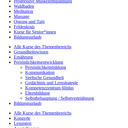
Progressive Muskelentspannung
Waldbaden
Meditation
Massage
Qigong und Taiji
Feldenkrais
Kurse für Senior*innen
Bildungsurlaub
Alle Kurse des Themenbereichs
Gesundheitswissen
Ernährung
Persönlichkeitsentwicklung
Persönlichkeitsbildung
Kommunikation
Seelische Gesundheit
Gedächtnis und Lernstrategie
Kompetenzzentrum 60plus
Elternbildung
Selbstbehauptung / Selbstverteidigung
Bildungsurlaub
Alle Kurse des Themenbereichs
Konzerte
Lesungen