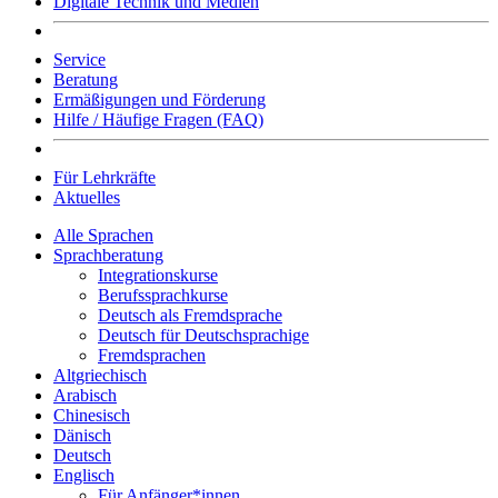
Digitale Technik und Medien
Service
Beratung
Ermäßigungen und Förderung
Hilfe / Häufige Fragen (FAQ)
Für Lehrkräfte
Aktuelles
Alle Sprachen
Sprachberatung
Integrationskurse
Berufssprachkurse
Deutsch als Fremdsprache
Deutsch für Deutschsprachige
Fremdsprachen
Altgriechisch
Arabisch
Chinesisch
Dänisch
Deutsch
Englisch
Für Anfänger*innen