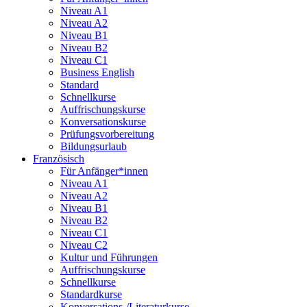
Niveau A1
Niveau A2
Niveau B1
Niveau B2
Niveau C1
Business English
Standard
Schnellkurse
Auffrischungskurse
Konversationskurse
Prüfungsvorbereitung
Bildungsurlaub
Französisch
Für Anfänger*innen
Niveau A1
Niveau A2
Niveau B1
Niveau B2
Niveau C1
Niveau C2
Kultur und Führungen
Auffrischungskurse
Schnellkurse
Standardkurse
Konversations-/Literaturkurse