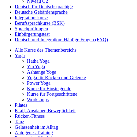
Niveau C2
Deutsch für Deutschsprachige
Deutsche Gebärdensprache
Integrationskurse
Berufssprachkurse (BSK)
Sprachprüfungen
Einbürgerungstest
Deutsch und Integration: Häufige Fragen (FAQ)
Alle Kurse des Themenbereichs
Yoga
Hatha Yoga
Yin Yoga
Ashtanga Yoga
Yoga für Rücken und Gelenke
Power Yoga
Kurse für Einsteigende
Kurse für Fortgeschrittene
Workshops
Pilates
Kraft, Ausdauer, Beweglichkeit
Rücken-Fitness
Tanz
Gelassenheit im Alltag
Autogenes Training