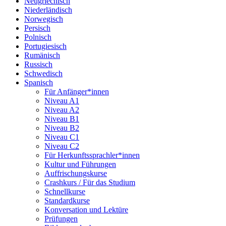
Neugriechisch
Niederländisch
Norwegisch
Persisch
Polnisch
Portugiesisch
Rumänisch
Russisch
Schwedisch
Spanisch
Für Anfänger*innen
Niveau A1
Niveau A2
Niveau B1
Niveau B2
Niveau C1
Niveau C2
Für Herkunftssprachler*innen
Kultur und Führungen
Auffrischungskurse
Crashkurs / Für das Studium
Schnellkurse
Standardkurse
Konversation und Lektüre
Prüfungen