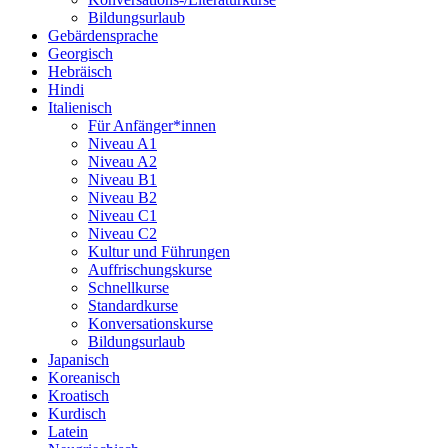
Bildungsurlaub
Gebärdensprache
Georgisch
Hebräisch
Hindi
Italienisch
Für Anfänger*innen
Niveau A1
Niveau A2
Niveau B1
Niveau B2
Niveau C1
Niveau C2
Kultur und Führungen
Auffrischungskurse
Schnellkurse
Standardkurse
Konversationskurse
Bildungsurlaub
Japanisch
Koreanisch
Kroatisch
Kurdisch
Latein