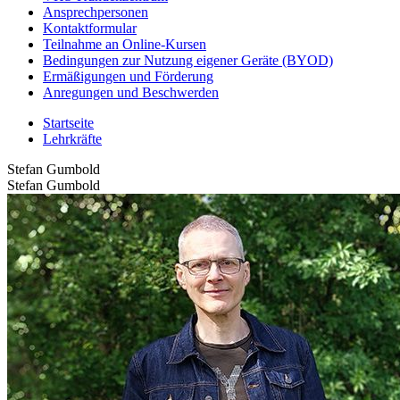
Ansprechpersonen
Kontaktformular
Teilnahme an Online-Kursen
Bedingungen zur Nutzung eigener Geräte (BYOD)
Ermäßigungen und Förderung
Anregungen und Beschwerden
Startseite
Lehrkräfte
Stefan Gumbold
Stefan Gumbold