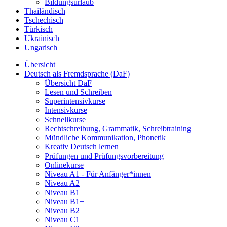
Bildungsurlaub
Thailändisch
Tschechisch
Türkisch
Ukrainisch
Ungarisch
Übersicht
Deutsch als Fremdsprache (DaF)
Übersicht DaF
Lesen und Schreiben
Superintensivkurse
Intensivkurse
Schnellkurse
Rechtschreibung, Grammatik, Schreibtraining
Mündliche Kommunikation, Phonetik
Kreativ Deutsch lernen
Prüfungen und Prüfungsvorbereitung
Onlinekurse
Niveau A1 - Für Anfänger*innen
Niveau A2
Niveau B1
Niveau B1+
Niveau B2
Niveau C1