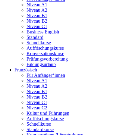
Niveau A1
Niveau A2
Niveau B1
Niveau B2
Niveau C1
Business English
Standard
Schnellkurse
Auffrischungskurse
Konversationskurse
Prüfungsvorbereitung
Bildungsurlaub
Französisch
Für Anfänger*innen
Niveau A1
Niveau A2
Niveau B1
Niveau B2
Niveau C1
Niveau C2
Kultur und Führungen
Auffrischungskurse
Schnellkurse
Standardkurse
Konversations-/Literaturkurse