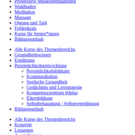
Progressive Muskelentspannung
Waldbaden
Meditation
Massage
Qigong und Taiji
Feldenkrais
Kurse für Senior*innen
Bildungsurlaub
Alle Kurse des Themenbereichs
Gesundheitswissen
Ernährung
Persönlichkeitsentwicklung
Persönlichkeitsbildung
Kommunikation
Seelische Gesundheit
Gedächtnis und Lernstrategie
Kompetenzzentrum 60plus
Elternbildung
Selbstbehauptung / Selbstverteidigung
Bildungsurlaub
Alle Kurse des Themenbereichs
Konzerte
Lesungen