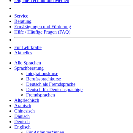
Digitale Technik und Medien
Service
Beratung
Ermäßigungen und Förderung
Hilfe / Häufige Fragen (FAQ)
Für Lehrkräfte
Aktuelles
Alle Sprachen
Sprachberatung
Integrationskurse
Berufssprachkurse
Deutsch als Fremdsprache
Deutsch für Deutschsprachige
Fremdsprachen
Altgriechisch
Arabisch
Chinesisch
Dänisch
Deutsch
Englisch
Für Anfänger*innen