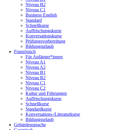
Niveau B2
Niveau C1
Business English
Standard
Schnellkurse
Auffrischungskurse
Konversationskurse
Prüfungsvorbereitung
Bildungsurlaub
Französisch
Für Anfänger*innen
Niveau A1
Niveau A2
Niveau B1
Niveau B2
Niveau C1
Niveau C2
Kultur und Führungen
Auffrischungskurse
Schnellkurse
Standardkurse
Konversations-/Literaturkurse
Bildungsurlaub
Gebärdensprache
Georgisch