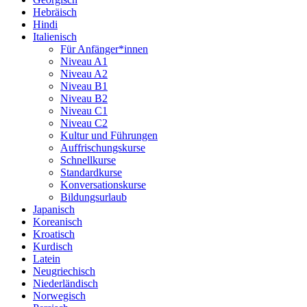
Hebräisch
Hindi
Italienisch
Für Anfänger*innen
Niveau A1
Niveau A2
Niveau B1
Niveau B2
Niveau C1
Niveau C2
Kultur und Führungen
Auffrischungskurse
Schnellkurse
Standardkurse
Konversationskurse
Bildungsurlaub
Japanisch
Koreanisch
Kroatisch
Kurdisch
Latein
Neugriechisch
Niederländisch
Norwegisch