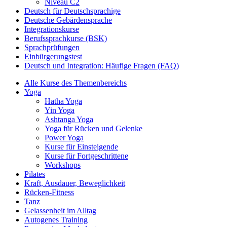
Niveau C2
Deutsch für Deutschsprachige
Deutsche Gebärdensprache
Integrationskurse
Berufssprachkurse (BSK)
Sprachprüfungen
Einbürgerungstest
Deutsch und Integration: Häufige Fragen (FAQ)
Alle Kurse des Themenbereichs
Yoga
Hatha Yoga
Yin Yoga
Ashtanga Yoga
Yoga für Rücken und Gelenke
Power Yoga
Kurse für Einsteigende
Kurse für Fortgeschrittene
Workshops
Pilates
Kraft, Ausdauer, Beweglichkeit
Rücken-Fitness
Tanz
Gelassenheit im Alltag
Autogenes Training