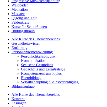
Progressive Muskelentspannung
Waldbaden
Meditation
Massage
Qigong und Taiji
Feldenkrais
Kurse für Senior*innen
Bildungsurlaub
Alle Kurse des Themenbereichs
Gesundheitswissen
Ernährung
Persönlichkeitsentwicklung
Persönlichkeitsbildung
Kommunikation
Seelische Gesundheit
Gedächtnis und Lernstrategie
Kompetenzzentrum 60plus
Elternbildung
Selbstbehauptung / Selbstverteidigung
Bildungsurlaub
Alle Kurse des Themenbereichs
Konzerte
Lesungen