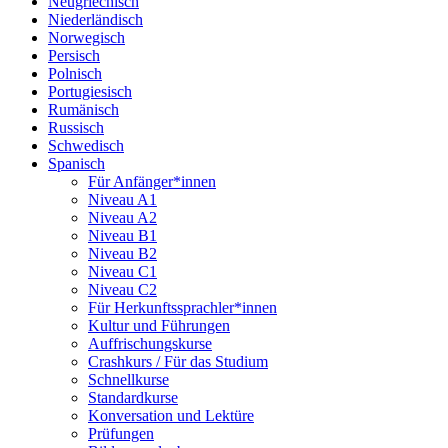
Neugriechisch
Niederländisch
Norwegisch
Persisch
Polnisch
Portugiesisch
Rumänisch
Russisch
Schwedisch
Spanisch
Für Anfänger*innen
Niveau A1
Niveau A2
Niveau B1
Niveau B2
Niveau C1
Niveau C2
Für Herkunftssprachler*innen
Kultur und Führungen
Auffrischungskurse
Crashkurs / Für das Studium
Schnellkurse
Standardkurse
Konversation und Lektüre
Prüfungen