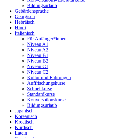
Bildungsurlaub
Gebärdensprache
Georgisch
Hebräisch
Hindi
Italienisch
Für Anfänger*innen
Niveau A1
Niveau A2
Niveau B1
Niveau B2
Niveau C1
Niveau C2
Kultur und Führungen
Auffrischungskurse
Schnellkurse
Standardkurse
Konversationskurse
Bildungsurlaub
Japanisch
Koreanisch
Kroatisch
Kurdisch
Latein