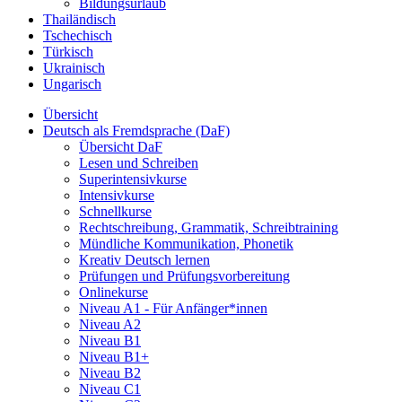
Bildungsurlaub
Thailändisch
Tschechisch
Türkisch
Ukrainisch
Ungarisch
Übersicht
Deutsch als Fremdsprache (DaF)
Übersicht DaF
Lesen und Schreiben
Superintensivkurse
Intensivkurse
Schnellkurse
Rechtschreibung, Grammatik, Schreibtraining
Mündliche Kommunikation, Phonetik
Kreativ Deutsch lernen
Prüfungen und Prüfungsvorbereitung
Onlinekurse
Niveau A1 - Für Anfänger*innen
Niveau A2
Niveau B1
Niveau B1+
Niveau B2
Niveau C1