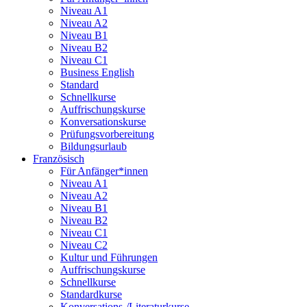
Niveau A1
Niveau A2
Niveau B1
Niveau B2
Niveau C1
Business English
Standard
Schnellkurse
Auffrischungskurse
Konversationskurse
Prüfungsvorbereitung
Bildungsurlaub
Französisch
Für Anfänger*innen
Niveau A1
Niveau A2
Niveau B1
Niveau B2
Niveau C1
Niveau C2
Kultur und Führungen
Auffrischungskurse
Schnellkurse
Standardkurse
Konversations-/Literaturkurse