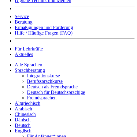
Digitale Technik und Medien
Service
Beratung
Ermäßigungen und Förderung
Hilfe / Häufige Fragen (FAQ)
Für Lehrkräfte
Aktuelles
Alle Sprachen
Sprachberatung
Integrationskurse
Berufssprachkurse
Deutsch als Fremdsprache
Deutsch für Deutschsprachige
Fremdsprachen
Altgriechisch
Arabisch
Chinesisch
Dänisch
Deutsch
Englisch
Für Anfänger*innen