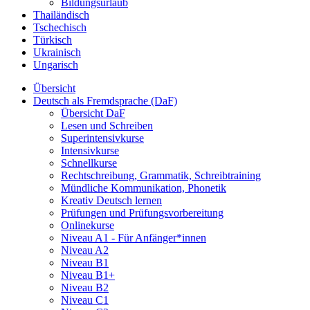
Bildungsurlaub
Thailändisch
Tschechisch
Türkisch
Ukrainisch
Ungarisch
Übersicht
Deutsch als Fremdsprache (DaF)
Übersicht DaF
Lesen und Schreiben
Superintensivkurse
Intensivkurse
Schnellkurse
Rechtschreibung, Grammatik, Schreibtraining
Mündliche Kommunikation, Phonetik
Kreativ Deutsch lernen
Prüfungen und Prüfungsvorbereitung
Onlinekurse
Niveau A1 - Für Anfänger*innen
Niveau A2
Niveau B1
Niveau B1+
Niveau B2
Niveau C1