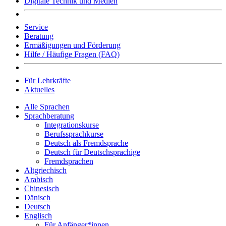
Digitale Technik und Medien
Service
Beratung
Ermäßigungen und Förderung
Hilfe / Häufige Fragen (FAQ)
Für Lehrkräfte
Aktuelles
Alle Sprachen
Sprachberatung
Integrationskurse
Berufssprachkurse
Deutsch als Fremdsprache
Deutsch für Deutschsprachige
Fremdsprachen
Altgriechisch
Arabisch
Chinesisch
Dänisch
Deutsch
Englisch
Für Anfänger*innen