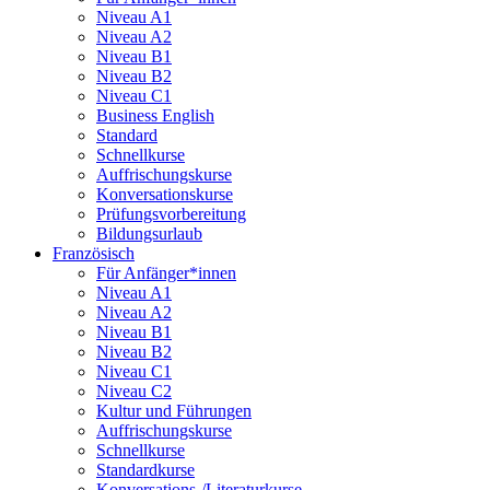
Niveau A1
Niveau A2
Niveau B1
Niveau B2
Niveau C1
Business English
Standard
Schnellkurse
Auffrischungskurse
Konversationskurse
Prüfungsvorbereitung
Bildungsurlaub
Französisch
Für Anfänger*innen
Niveau A1
Niveau A2
Niveau B1
Niveau B2
Niveau C1
Niveau C2
Kultur und Führungen
Auffrischungskurse
Schnellkurse
Standardkurse
Konversations-/Literaturkurse