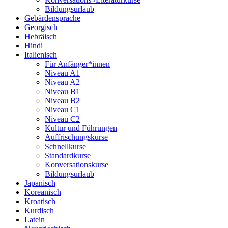
Bildungsurlaub
Gebärdensprache
Georgisch
Hebräisch
Hindi
Italienisch
Für Anfänger*innen
Niveau A1
Niveau A2
Niveau B1
Niveau B2
Niveau C1
Niveau C2
Kultur und Führungen
Auffrischungskurse
Schnellkurse
Standardkurse
Konversationskurse
Bildungsurlaub
Japanisch
Koreanisch
Kroatisch
Kurdisch
Latein