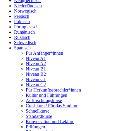
Neugriechisch
Niederländisch
Norwegisch
Persisch
Polnisch
Portugiesisch
Rumänisch
Russisch
Schwedisch
Spanisch
Für Anfänger*innen
Niveau A1
Niveau A2
Niveau B1
Niveau B2
Niveau C1
Niveau C2
Für Herkunftssprachler*innen
Kultur und Führungen
Auffrischungskurse
Crashkurs / Für das Studium
Schnellkurse
Standardkurse
Konversation und Lektüre
Prüfungen