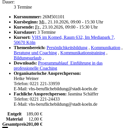
Dauer:
3 Termine
Kursnummer:
26M501101
Kursbeginn:
Mi.
, 21.10.2026, 09:00 - 15:30 Uhr
Kursende:
Fr.
, 23.10.2026, 09:00 - 15:30 Uhr
Kursdauer:
3 Termine
Kursort:
VHS im Komed, Raum 632, Im Mediapark 7,
50670 Köln
Themenbereich:
Persönlichkeitsbildung
,
Kommunikation
,
Beratung und Coaching
,
Kommunikationstraining
,
Bildungsurlaub
,
Downloads:
Programmablauf_Einführung in das
professionelle Coaching
Organisatorische Ansprechperson:
Heike Weiner
Telefon: 0221 221-33959
E-Mail: vhs-beruflichebildung@stadt-koeln.de
Fachliche Ansprechperson:
Jasmina Schäffer
Telefon: 0221 221-24433
E-Mail: vhs-beruflichebildung@stadt-koeln.de
Entgelt
189,00 €
Material
12,00 €
Gesamtpreis
201,00 €