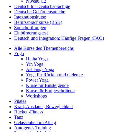
Niveau C2
Deutsch für Deutschsprachige
Deutsche Gebärdensprache
Integrationskurse
Berufssprachkurse (BSK)
Sprachprüfungen
Einbürgerungstest
Deutsch und Integration: Häufige Fragen (FAQ)
Alle Kurse des Themenbereichs
Yoga
Hatha Yoga
Yin Yoga
Ashtanga Yoga
Yoga für Rücken und Gelenke
Power Yoga
Kurse für Einsteigende
Kurse für Fortgeschrittene
Workshops
Pilates
Kraft, Ausdauer, Beweglichkeit
Rücken-Fitness
Tanz
Gelassenheit im Alltag
Autogenes Training