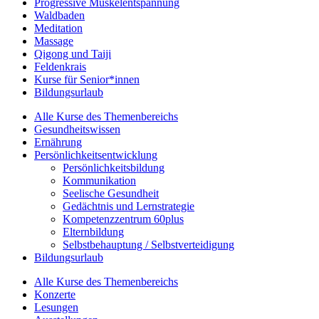
Progressive Muskelentspannung
Waldbaden
Meditation
Massage
Qigong und Taiji
Feldenkrais
Kurse für Senior*innen
Bildungsurlaub
Alle Kurse des Themenbereichs
Gesundheitswissen
Ernährung
Persönlichkeitsentwicklung
Persönlichkeitsbildung
Kommunikation
Seelische Gesundheit
Gedächtnis und Lernstrategie
Kompetenzzentrum 60plus
Elternbildung
Selbstbehauptung / Selbstverteidigung
Bildungsurlaub
Alle Kurse des Themenbereichs
Konzerte
Lesungen