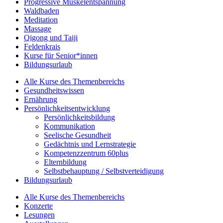
Progressive Muskelentspannung
Waldbaden
Meditation
Massage
Qigong und Taiji
Feldenkrais
Kurse für Senior*innen
Bildungsurlaub
Alle Kurse des Themenbereichs
Gesundheitswissen
Ernährung
Persönlichkeitsentwicklung
Persönlichkeitsbildung
Kommunikation
Seelische Gesundheit
Gedächtnis und Lernstrategie
Kompetenzzentrum 60plus
Elternbildung
Selbstbehauptung / Selbstverteidigung
Bildungsurlaub
Alle Kurse des Themenbereichs
Konzerte
Lesungen