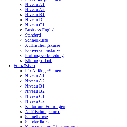
Niveau A1
Niveau A2
Niveau B1
Niveau B2
Niveau C1
Business English
Standard
Schnellkurse
Auffrischungskurse
Konversationskurse
Prüfungsvorbereitung
Bildungsurlaub
Französisch
Für Anfänger*innen
Niveau A1
Niveau A2
Niveau B1
Niveau B2
Niveau C1
Niveau C2
Kultur und Führungen
Auffrischungskurse
Schnellkurse
Standardkurse
Konversations-/Literaturkurse