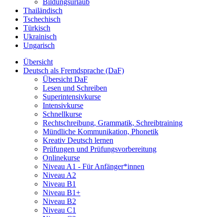
Bildungsurlaub
Thailändisch
Tschechisch
Türkisch
Ukrainisch
Ungarisch
Übersicht
Deutsch als Fremdsprache (DaF)
Übersicht DaF
Lesen und Schreiben
Superintensivkurse
Intensivkurse
Schnellkurse
Rechtschreibung, Grammatik, Schreibtraining
Mündliche Kommunikation, Phonetik
Kreativ Deutsch lernen
Prüfungen und Prüfungsvorbereitung
Onlinekurse
Niveau A1 - Für Anfänger*innen
Niveau A2
Niveau B1
Niveau B1+
Niveau B2
Niveau C1