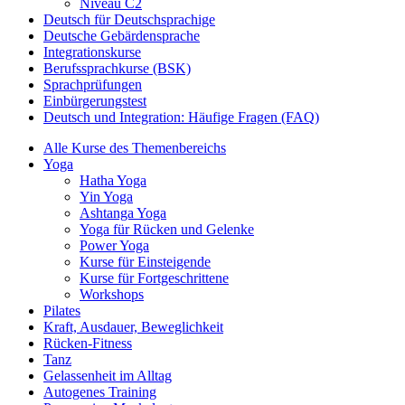
Niveau C2
Deutsch für Deutschsprachige
Deutsche Gebärdensprache
Integrationskurse
Berufssprachkurse (BSK)
Sprachprüfungen
Einbürgerungstest
Deutsch und Integration: Häufige Fragen (FAQ)
Alle Kurse des Themenbereichs
Yoga
Hatha Yoga
Yin Yoga
Ashtanga Yoga
Yoga für Rücken und Gelenke
Power Yoga
Kurse für Einsteigende
Kurse für Fortgeschrittene
Workshops
Pilates
Kraft, Ausdauer, Beweglichkeit
Rücken-Fitness
Tanz
Gelassenheit im Alltag
Autogenes Training