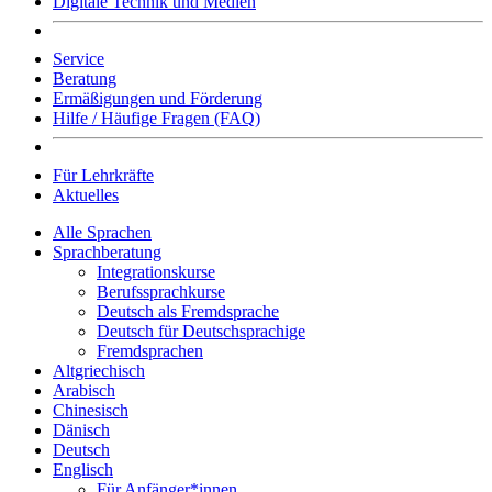
Digitale Technik und Medien
Service
Beratung
Ermäßigungen und Förderung
Hilfe / Häufige Fragen (FAQ)
Für Lehrkräfte
Aktuelles
Alle Sprachen
Sprachberatung
Integrationskurse
Berufssprachkurse
Deutsch als Fremdsprache
Deutsch für Deutschsprachige
Fremdsprachen
Altgriechisch
Arabisch
Chinesisch
Dänisch
Deutsch
Englisch
Für Anfänger*innen