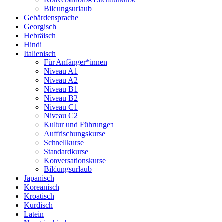
Bildungsurlaub
Gebärdensprache
Georgisch
Hebräisch
Hindi
Italienisch
Für Anfänger*innen
Niveau A1
Niveau A2
Niveau B1
Niveau B2
Niveau C1
Niveau C2
Kultur und Führungen
Auffrischungskurse
Schnellkurse
Standardkurse
Konversationskurse
Bildungsurlaub
Japanisch
Koreanisch
Kroatisch
Kurdisch
Latein