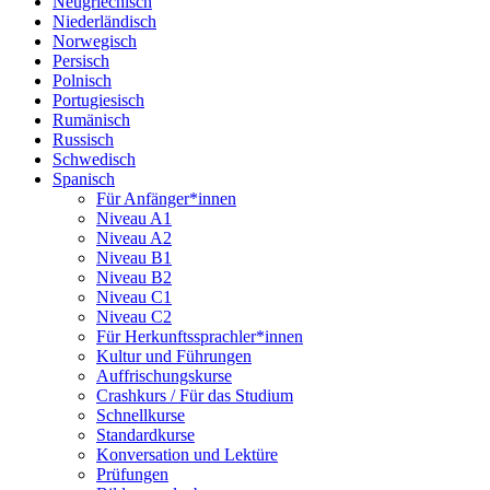
Neugriechisch
Niederländisch
Norwegisch
Persisch
Polnisch
Portugiesisch
Rumänisch
Russisch
Schwedisch
Spanisch
Für Anfänger*innen
Niveau A1
Niveau A2
Niveau B1
Niveau B2
Niveau C1
Niveau C2
Für Herkunftssprachler*innen
Kultur und Führungen
Auffrischungskurse
Crashkurs / Für das Studium
Schnellkurse
Standardkurse
Konversation und Lektüre
Prüfungen