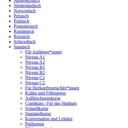
Neugriechisch
Niederländisch
Norwegisch
Persisch
Polnisch
Portugiesisch
Rumänisch
Russisch
Schwedisch
Spanisch
Für Anfänger*innen
Niveau A1
Niveau A2
Niveau B1
Niveau B2
Niveau C1
Niveau C2
Für Herkunftssprachler*innen
Kultur und Führungen
Auffrischungskurse
Crashkurs / Für das Studium
Schnellkurse
Standardkurse
Konversation und Lektüre
Prüfungen