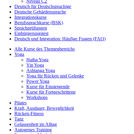
Niveau C2
Deutsch für Deutschsprachige
Deutsche Gebärdensprache
Integrationskurse
Berufssprachkurse (BSK)
Sprachprüfungen
Einbürgerungstest
Deutsch und Integration: Häufige Fragen (FAQ)
Alle Kurse des Themenbereichs
Yoga
Hatha Yoga
Yin Yoga
Ashtanga Yoga
Yoga für Rücken und Gelenke
Power Yoga
Kurse für Einsteigende
Kurse für Fortgeschrittene
Workshops
Pilates
Kraft, Ausdauer, Beweglichkeit
Rücken-Fitness
Tanz
Gelassenheit im Alltag
Autogenes Training