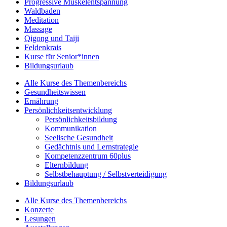
Progressive Muskelentspannung
Waldbaden
Meditation
Massage
Qigong und Taiji
Feldenkrais
Kurse für Senior*innen
Bildungsurlaub
Alle Kurse des Themenbereichs
Gesundheitswissen
Ernährung
Persönlichkeitsentwicklung
Persönlichkeitsbildung
Kommunikation
Seelische Gesundheit
Gedächtnis und Lernstrategie
Kompetenzzentrum 60plus
Elternbildung
Selbstbehauptung / Selbstverteidigung
Bildungsurlaub
Alle Kurse des Themenbereichs
Konzerte
Lesungen