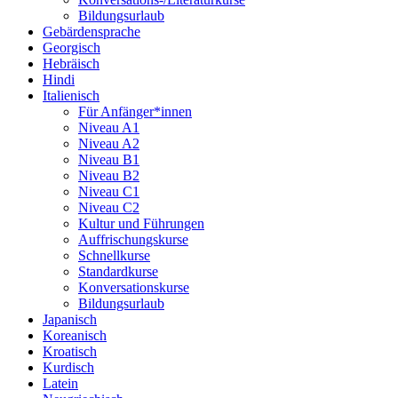
Bildungsurlaub
Gebärdensprache
Georgisch
Hebräisch
Hindi
Italienisch
Für Anfänger*innen
Niveau A1
Niveau A2
Niveau B1
Niveau B2
Niveau C1
Niveau C2
Kultur und Führungen
Auffrischungskurse
Schnellkurse
Standardkurse
Konversationskurse
Bildungsurlaub
Japanisch
Koreanisch
Kroatisch
Kurdisch
Latein