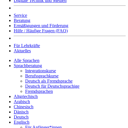
Digitale Technik und Medien
Service
Beratung
Ermäßigungen und Förderung
Hilfe / Häufige Fragen (FAQ)
Für Lehrkräfte
Aktuelles
Alle Sprachen
Sprachberatung
Integrationskurse
Berufssprachkurse
Deutsch als Fremdsprache
Deutsch für Deutschsprachige
Fremdsprachen
Altgriechisch
Arabisch
Chinesisch
Dänisch
Deutsch
Englisch
Für Anfänger*innen