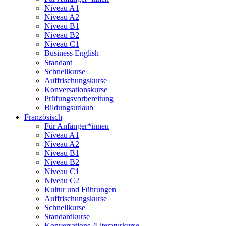
Niveau A1
Niveau A2
Niveau B1
Niveau B2
Niveau C1
Business English
Standard
Schnellkurse
Auffrischungskurse
Konversationskurse
Prüfungsvorbereitung
Bildungsurlaub
Französisch
Für Anfänger*innen
Niveau A1
Niveau A2
Niveau B1
Niveau B2
Niveau C1
Niveau C2
Kultur und Führungen
Auffrischungskurse
Schnellkurse
Standardkurse
Konversations-/Literaturkurse