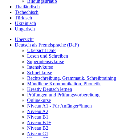
Bildungsurlaub
Thailändisch
Tschechisch
Türkisch
Ukrainisch
Ungarisch
Übersicht
Deutsch als Fremdsprache (DaF)
Übersicht DaF
Lesen und Schreiben
Superintensivkurse
Intensivkurse
Schnellkurse
Rechtschreibung, Grammatik, Schreibtraining
Mündliche Kommunikation, Phonetik
Kreativ Deutsch lernen
Prüfungen und Prüfungsvorbereitung
Onlinekurse
Niveau A1 - Für Anfänger*innen
Niveau A2
Niveau B1
Niveau B1+
Niveau B2
Niveau C1