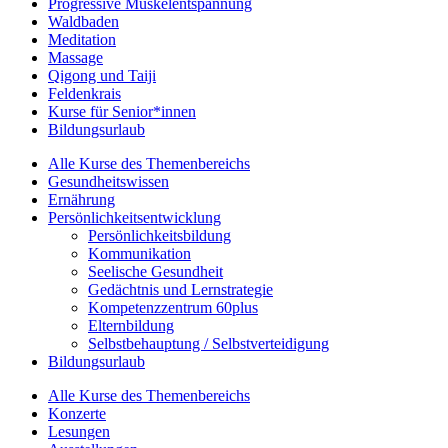
Progressive Muskelentspannung
Waldbaden
Meditation
Massage
Qigong und Taiji
Feldenkrais
Kurse für Senior*innen
Bildungsurlaub
Alle Kurse des Themenbereichs
Gesundheitswissen
Ernährung
Persönlichkeitsentwicklung
Persönlichkeitsbildung
Kommunikation
Seelische Gesundheit
Gedächtnis und Lernstrategie
Kompetenzzentrum 60plus
Elternbildung
Selbstbehauptung / Selbstverteidigung
Bildungsurlaub
Alle Kurse des Themenbereichs
Konzerte
Lesungen