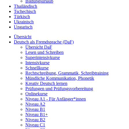
Bildungsurlaub
Thailändisch
Tschechisch
Türkisch
Ukrainisch
Ungarisch
Übersicht
Deutsch als Fremdsprache (DaF)
Übersicht DaF
Lesen und Schreiben
Superintensivkurse
Intensivkurse
Schnellkurse
Rechtschreibung, Grammatik, Schreibtraining
Mündliche Kommunikation, Phonetik
Kreativ Deutsch lernen
Prüfungen und Prüfungsvorbereitung
Onlinekurse
Niveau A1 - Für Anfänger*innen
Niveau A2
Niveau B1
Niveau B1+
Niveau B2
Niveau C1