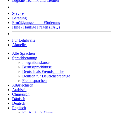
Digitale Technik und Medien
Service
Beratung
Ermäßigungen und Förderung
Hilfe / Häufige Fragen (FAQ)
Für Lehrkräfte
Aktuelles
Alle Sprachen
Sprachberatung
Integrationskurse
Berufssprachkurse
Deutsch als Fremdsprache
Deutsch für Deutschsprachige
Fremdsprachen
Altgriechisch
Arabisch
Chinesisch
Dänisch
Deutsch
Englisch
Für Anfänger*innen