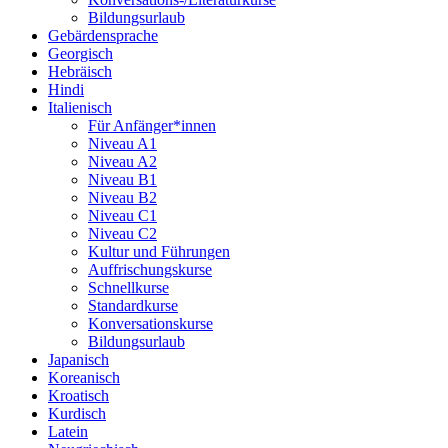
Bildungsurlaub
Gebärdensprache
Georgisch
Hebräisch
Hindi
Italienisch
Für Anfänger*innen
Niveau A1
Niveau A2
Niveau B1
Niveau B2
Niveau C1
Niveau C2
Kultur und Führungen
Auffrischungskurse
Schnellkurse
Standardkurse
Konversationskurse
Bildungsurlaub
Japanisch
Koreanisch
Kroatisch
Kurdisch
Latein