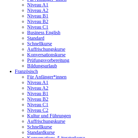
Niveau A1
Niveau A2
Niveau B1
Niveau B2
Niveau C1
Business English
Standard
Schnellkurse
Auffrischungskurse
Konversationskurse
Prüfungsvorbereitung
Bildungsurlaub
Französisch
Für Anfänger*innen
Niveau A1
Niveau A2
Niveau B1
Niveau B2
Niveau C1
Niveau C2
Kultur und Führungen
Auffrischungskurse
Schnellkurse
Standardkurse
Konversations-/Literaturkurse