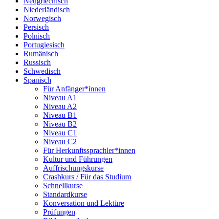
Neugriechisch
Niederländisch
Norwegisch
Persisch
Polnisch
Portugiesisch
Rumänisch
Russisch
Schwedisch
Spanisch
Für Anfänger*innen
Niveau A1
Niveau A2
Niveau B1
Niveau B2
Niveau C1
Niveau C2
Für Herkunftssprachler*innen
Kultur und Führungen
Auffrischungskurse
Crashkurs / Für das Studium
Schnellkurse
Standardkurse
Konversation und Lektüre
Prüfungen