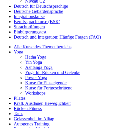
Niveau C2
Deutsch für Deutschsprachige
Deutsche Gebärdensprache
Integrationskurse
Berufssprachkurse (BSK)
Sprachprüfungen
Einbürgerungstest
Deutsch und Integration: Häufige Fragen (FAQ)
Alle Kurse des Themenbereichs
Yoga
Hatha Yoga
Yin Yoga
Ashtanga Yoga
Yoga für Rücken und Gelenke
Power Yoga
Kurse für Einsteigende
Kurse für Fortgeschrittene
Workshops
Pilates
Kraft, Ausdauer, Beweglichkeit
Rücken-Fitness
Tanz
Gelassenheit im Alltag
Autogenes Training