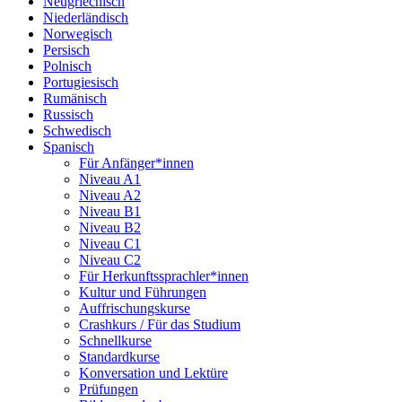
Neugriechisch
Niederländisch
Norwegisch
Persisch
Polnisch
Portugiesisch
Rumänisch
Russisch
Schwedisch
Spanisch
Für Anfänger*innen
Niveau A1
Niveau A2
Niveau B1
Niveau B2
Niveau C1
Niveau C2
Für Herkunftssprachler*innen
Kultur und Führungen
Auffrischungskurse
Crashkurs / Für das Studium
Schnellkurse
Standardkurse
Konversation und Lektüre
Prüfungen