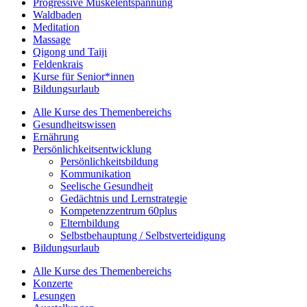
Progressive Muskelentspannung
Waldbaden
Meditation
Massage
Qigong und Taiji
Feldenkrais
Kurse für Senior*innen
Bildungsurlaub
Alle Kurse des Themenbereichs
Gesundheitswissen
Ernährung
Persönlichkeitsentwicklung
Persönlichkeitsbildung
Kommunikation
Seelische Gesundheit
Gedächtnis und Lernstrategie
Kompetenzzentrum 60plus
Elternbildung
Selbstbehauptung / Selbstverteidigung
Bildungsurlaub
Alle Kurse des Themenbereichs
Konzerte
Lesungen