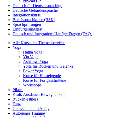
Niveau C2
Deutsch für Deutschsprachige
Deutsche Gebärdensprache
Integrationskurse
Berufssprachkurse (BSK)
Sprachprüfungen
Einbürgerungstest
Deutsch und Integration: Häufige Fragen (FAQ)
Alle Kurse des Themenbereichs
Yoga
Hatha Yoga
Yin Yoga
Ashtanga Yoga
Yoga für Rücken und Gelenke
Power Yoga
Kurse für Einsteigende
Kurse für Fortgeschrittene
Workshops
Pilates
Kraft, Ausdauer, Beweglichkeit
Rücken-Fitness
Tanz
Gelassenheit im Alltag
Autogenes Training