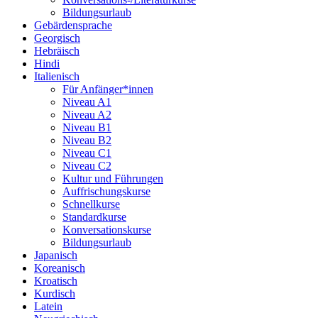
Bildungsurlaub
Gebärdensprache
Georgisch
Hebräisch
Hindi
Italienisch
Für Anfänger*innen
Niveau A1
Niveau A2
Niveau B1
Niveau B2
Niveau C1
Niveau C2
Kultur und Führungen
Auffrischungskurse
Schnellkurse
Standardkurse
Konversationskurse
Bildungsurlaub
Japanisch
Koreanisch
Kroatisch
Kurdisch
Latein