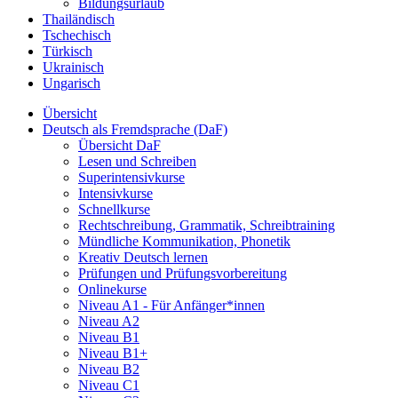
Bildungsurlaub
Thailändisch
Tschechisch
Türkisch
Ukrainisch
Ungarisch
Übersicht
Deutsch als Fremdsprache (DaF)
Übersicht DaF
Lesen und Schreiben
Superintensivkurse
Intensivkurse
Schnellkurse
Rechtschreibung, Grammatik, Schreibtraining
Mündliche Kommunikation, Phonetik
Kreativ Deutsch lernen
Prüfungen und Prüfungsvorbereitung
Onlinekurse
Niveau A1 - Für Anfänger*innen
Niveau A2
Niveau B1
Niveau B1+
Niveau B2
Niveau C1