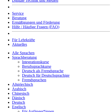
Digitale Technik und Medien
Service
Beratung
Ermäßigungen und Förderung
Hilfe / Häufige Fragen (FAQ)
Für Lehrkräfte
Aktuelles
Alle Sprachen
Sprachberatung
Integrationskurse
Berufssprachkurse
Deutsch als Fremdsprache
Deutsch für Deutschsprachige
Fremdsprachen
Altgriechisch
Arabisch
Chinesisch
Dänisch
Deutsch
Englisch
Für Anfänger*innen