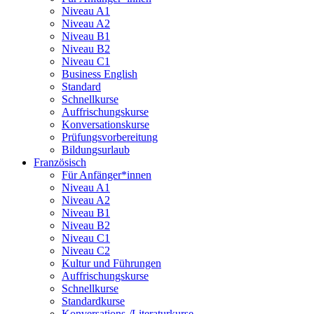
Niveau A1
Niveau A2
Niveau B1
Niveau B2
Niveau C1
Business English
Standard
Schnellkurse
Auffrischungskurse
Konversationskurse
Prüfungsvorbereitung
Bildungsurlaub
Französisch
Für Anfänger*innen
Niveau A1
Niveau A2
Niveau B1
Niveau B2
Niveau C1
Niveau C2
Kultur und Führungen
Auffrischungskurse
Schnellkurse
Standardkurse
Konversations-/Literaturkurse