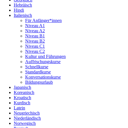
Hebräisch
Hindi
Italienisch
Für Anfänger*innen
Niveau A1
Niveau A2
Niveau B1
Niveau B2
Niveau C1
Niveau C2
Kultur und Führungen
Auffrischungskurse
Schnellkurse
Standardkurse
Konversationskurse
Bildungsurlaub
Japanisch
Koreanisch
Kroatisch
Kurdisch
Latein
Neugriechisch
Niederländisch
Norwegisch