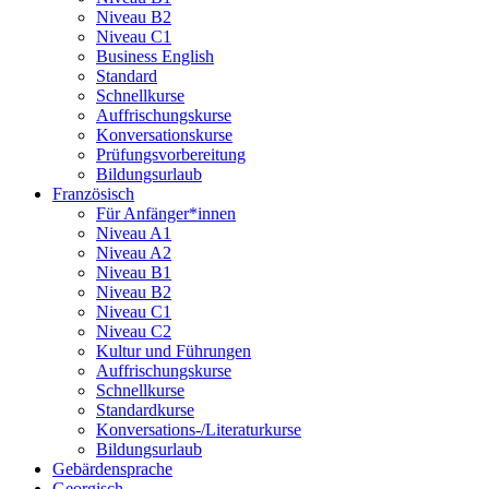
Niveau B2
Niveau C1
Business English
Standard
Schnellkurse
Auffrischungskurse
Konversationskurse
Prüfungsvorbereitung
Bildungsurlaub
Französisch
Für Anfänger*innen
Niveau A1
Niveau A2
Niveau B1
Niveau B2
Niveau C1
Niveau C2
Kultur und Führungen
Auffrischungskurse
Schnellkurse
Standardkurse
Konversations-/Literaturkurse
Bildungsurlaub
Gebärdensprache
Georgisch