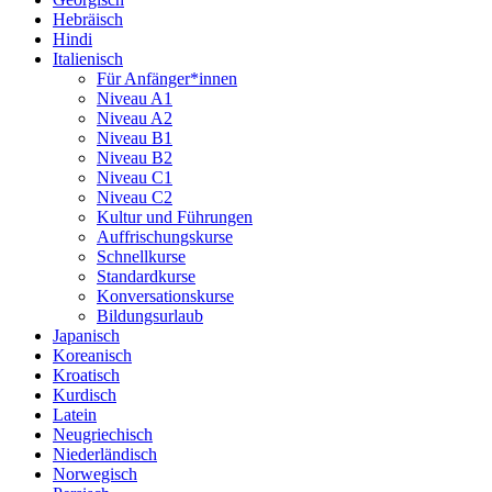
Hebräisch
Hindi
Italienisch
Für Anfänger*innen
Niveau A1
Niveau A2
Niveau B1
Niveau B2
Niveau C1
Niveau C2
Kultur und Führungen
Auffrischungskurse
Schnellkurse
Standardkurse
Konversationskurse
Bildungsurlaub
Japanisch
Koreanisch
Kroatisch
Kurdisch
Latein
Neugriechisch
Niederländisch
Norwegisch