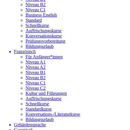
Niveau B2
Niveau C1
Business English
Standard
Schnellkurse
Auffrischungskurse
Konversationskurse
Prüfungsvorbereitung
Bildungsurlaub
Französisch
Für Anfänger*innen
Niveau A1
Niveau A2
Niveau B1
Niveau B2
Niveau C1
Niveau C2
Kultur und Führungen
Auffrischungskurse
Schnellkurse
Standardkurse
Konversations-/Literaturkurse
Bildungsurlaub
Gebärdensprache
Georgisch