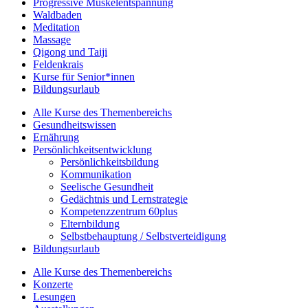
Progressive Muskelentspannung
Waldbaden
Meditation
Massage
Qigong und Taiji
Feldenkrais
Kurse für Senior*innen
Bildungsurlaub
Alle Kurse des Themenbereichs
Gesundheitswissen
Ernährung
Persönlichkeitsentwicklung
Persönlichkeitsbildung
Kommunikation
Seelische Gesundheit
Gedächtnis und Lernstrategie
Kompetenzzentrum 60plus
Elternbildung
Selbstbehauptung / Selbstverteidigung
Bildungsurlaub
Alle Kurse des Themenbereichs
Konzerte
Lesungen