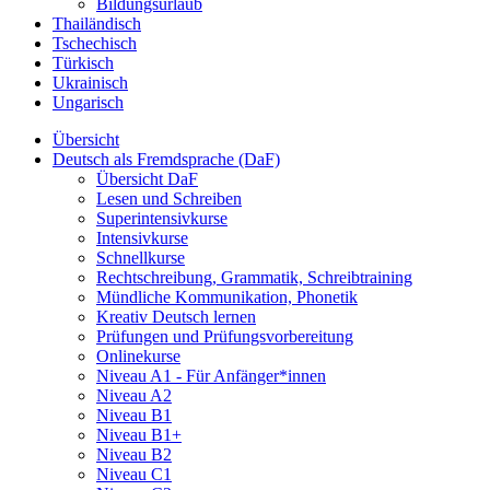
Bildungsurlaub
Thailändisch
Tschechisch
Türkisch
Ukrainisch
Ungarisch
Übersicht
Deutsch als Fremdsprache (DaF)
Übersicht DaF
Lesen und Schreiben
Superintensivkurse
Intensivkurse
Schnellkurse
Rechtschreibung, Grammatik, Schreibtraining
Mündliche Kommunikation, Phonetik
Kreativ Deutsch lernen
Prüfungen und Prüfungsvorbereitung
Onlinekurse
Niveau A1 - Für Anfänger*innen
Niveau A2
Niveau B1
Niveau B1+
Niveau B2
Niveau C1