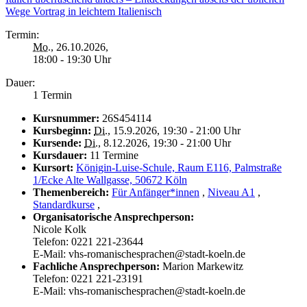
Wege Vortrag in leichtem Italienisch
Termin:
Mo.
, 26.10.2026,
18:00 - 19:30 Uhr
Dauer:
1 Termin
Kursnummer:
26S454114
Kursbeginn:
Di.
, 15.9.2026, 19:30 - 21:00 Uhr
Kursende:
Di.
, 8.12.2026, 19:30 - 21:00 Uhr
Kursdauer:
11 Termine
Kursort:
Königin-Luise-Schule, Raum E116, Palmstraße
1/Ecke Alte Wallgasse, 50672 Köln
Themenbereich:
Für Anfänger*innen
,
Niveau A1
,
Standardkurse
,
Organisatorische Ansprechperson:
Nicole Kolk
Telefon: 0221 221-23644
E-Mail: vhs-romanischesprachen@stadt-koeln.de
Fachliche Ansprechperson:
Marion Markewitz
Telefon: 0221 221-23191
E-Mail: vhs-romanischesprachen@stadt-koeln.de