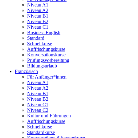
Niveau A1
Niveau A2
Niveau B1
Niveau B2
Niveau C1
Business English
Standard
Schnellkurse
Auffrischungskurse
Konversationskurse
Prüfungsvorbereitung
Bildungsurlaub
Französisch
Für Anfänger*innen
Niveau A1
Niveau A2
Niveau B1
Niveau B2
Niveau C1
Niveau C2
Kultur und Führungen
Auffrischungskurse
Schnellkurse
Standardkurse
Konversations-/Literaturkurse