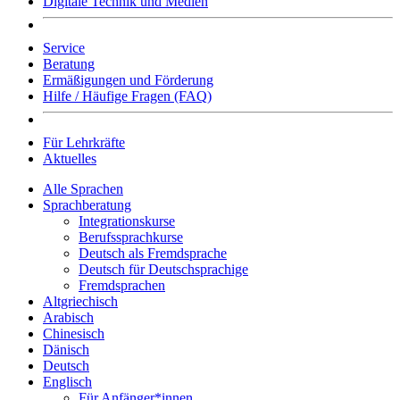
Digitale Technik und Medien
Service
Beratung
Ermäßigungen und Förderung
Hilfe / Häufige Fragen (FAQ)
Für Lehrkräfte
Aktuelles
Alle Sprachen
Sprachberatung
Integrationskurse
Berufssprachkurse
Deutsch als Fremdsprache
Deutsch für Deutschsprachige
Fremdsprachen
Altgriechisch
Arabisch
Chinesisch
Dänisch
Deutsch
Englisch
Für Anfänger*innen