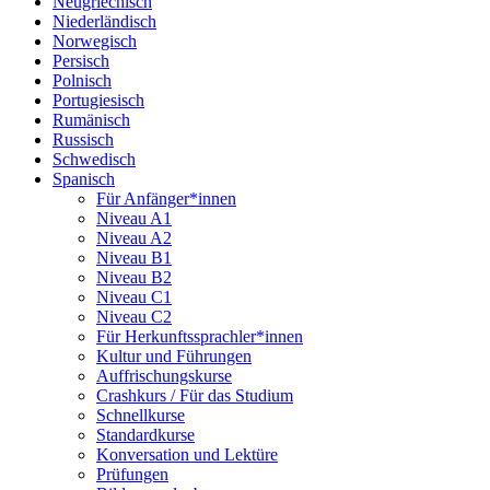
Neugriechisch
Niederländisch
Norwegisch
Persisch
Polnisch
Portugiesisch
Rumänisch
Russisch
Schwedisch
Spanisch
Für Anfänger*innen
Niveau A1
Niveau A2
Niveau B1
Niveau B2
Niveau C1
Niveau C2
Für Herkunftssprachler*innen
Kultur und Führungen
Auffrischungskurse
Crashkurs / Für das Studium
Schnellkurse
Standardkurse
Konversation und Lektüre
Prüfungen