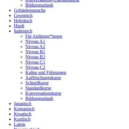
Bildungsurlaub
Gebärdensprache
Georgisch
Hebräisch
Hindi
Italienisch
Für Anfänger*innen
Niveau A1
Niveau A2
Niveau B1
Niveau B2
Niveau C1
Niveau C2
Kultur und Führungen
Auffrischungskurse
Schnellkurse
Standardkurse
Konversationskurse
Bildungsurlaub
Japanisch
Koreanisch
Kroatisch
Kurdisch
Latein