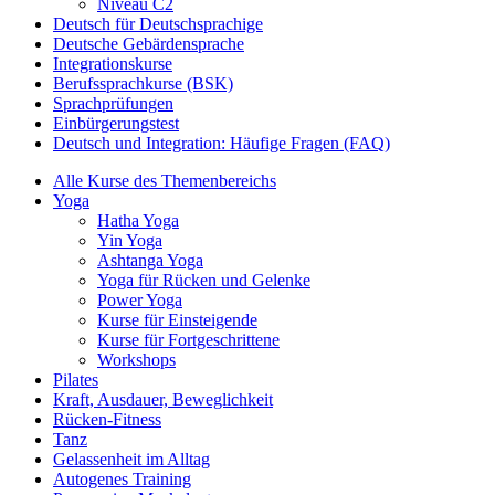
Niveau C2
Deutsch für Deutschsprachige
Deutsche Gebärdensprache
Integrationskurse
Berufssprachkurse (BSK)
Sprachprüfungen
Einbürgerungstest
Deutsch und Integration: Häufige Fragen (FAQ)
Alle Kurse des Themenbereichs
Yoga
Hatha Yoga
Yin Yoga
Ashtanga Yoga
Yoga für Rücken und Gelenke
Power Yoga
Kurse für Einsteigende
Kurse für Fortgeschrittene
Workshops
Pilates
Kraft, Ausdauer, Beweglichkeit
Rücken-Fitness
Tanz
Gelassenheit im Alltag
Autogenes Training