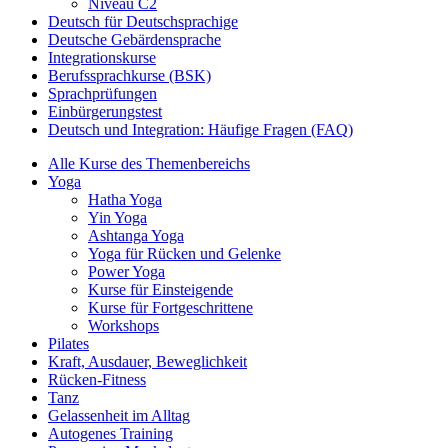
Niveau C2
Deutsch für Deutschsprachige
Deutsche Gebärdensprache
Integrationskurse
Berufssprachkurse (BSK)
Sprachprüfungen
Einbürgerungstest
Deutsch und Integration: Häufige Fragen (FAQ)
Alle Kurse des Themenbereichs
Yoga
Hatha Yoga
Yin Yoga
Ashtanga Yoga
Yoga für Rücken und Gelenke
Power Yoga
Kurse für Einsteigende
Kurse für Fortgeschrittene
Workshops
Pilates
Kraft, Ausdauer, Beweglichkeit
Rücken-Fitness
Tanz
Gelassenheit im Alltag
Autogenes Training