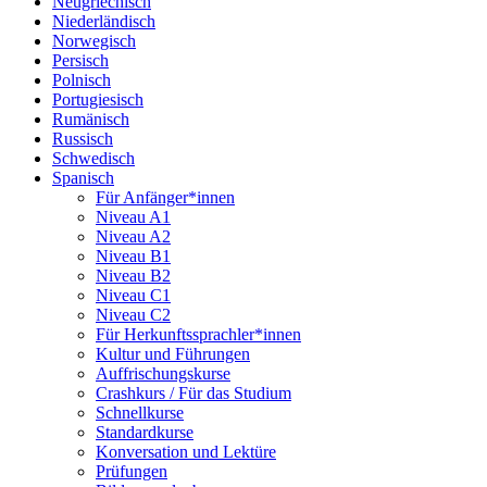
Neugriechisch
Niederländisch
Norwegisch
Persisch
Polnisch
Portugiesisch
Rumänisch
Russisch
Schwedisch
Spanisch
Für Anfänger*innen
Niveau A1
Niveau A2
Niveau B1
Niveau B2
Niveau C1
Niveau C2
Für Herkunftssprachler*innen
Kultur und Führungen
Auffrischungskurse
Crashkurs / Für das Studium
Schnellkurse
Standardkurse
Konversation und Lektüre
Prüfungen