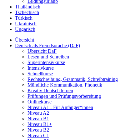
Bildungsurlaub
Thailändisch
Tschechisch
Türkisch
Ukrainisch
Ungarisch
Übersicht
Deutsch als Fremdsprache (DaF)
Übersicht DaF
Lesen und Schreiben
Superintensivkurse
Intensivkurse
Schnellkurse
Rechtschreibung, Grammatik, Schreibtraining
Mündliche Kommunikation, Phonetik
Kreativ Deutsch lernen
Prüfungen und Prüfungsvorbereitung
Onlinekurse
Niveau A1 - Für Anfänger*innen
Niveau A2
Niveau B1
Niveau B1+
Niveau B2
Niveau C1