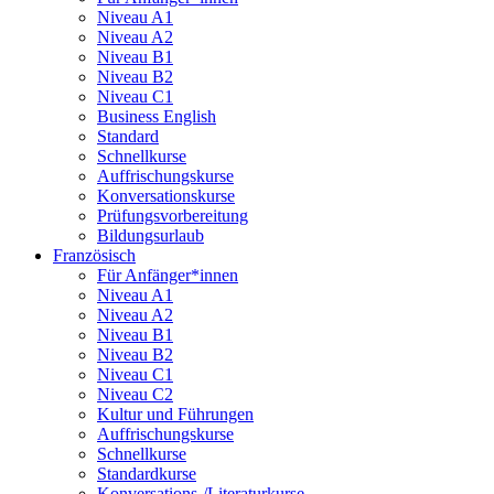
Niveau A1
Niveau A2
Niveau B1
Niveau B2
Niveau C1
Business English
Standard
Schnellkurse
Auffrischungskurse
Konversationskurse
Prüfungsvorbereitung
Bildungsurlaub
Französisch
Für Anfänger*innen
Niveau A1
Niveau A2
Niveau B1
Niveau B2
Niveau C1
Niveau C2
Kultur und Führungen
Auffrischungskurse
Schnellkurse
Standardkurse
Konversations-/Literaturkurse