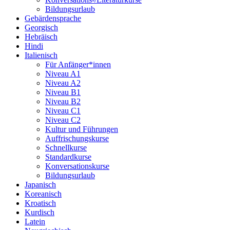
Bildungsurlaub
Gebärdensprache
Georgisch
Hebräisch
Hindi
Italienisch
Für Anfänger*innen
Niveau A1
Niveau A2
Niveau B1
Niveau B2
Niveau C1
Niveau C2
Kultur und Führungen
Auffrischungskurse
Schnellkurse
Standardkurse
Konversationskurse
Bildungsurlaub
Japanisch
Koreanisch
Kroatisch
Kurdisch
Latein