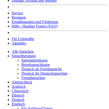
Digitale Technik und Medien
Service
Beratung
Ermäßigungen und Förderung
Hilfe / Häufige Fragen (FAQ)
Für Lehrkräfte
Aktuelles
Alle Sprachen
Sprachberatung
Integrationskurse
Berufssprachkurse
Deutsch als Fremdsprache
Deutsch für Deutschsprachige
Fremdsprachen
Altgriechisch
Arabisch
Chinesisch
Dänisch
Deutsch
Englisch
Für Anfänger*innen