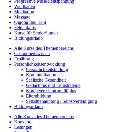
Progressive Muskelentspannung
Waldbaden
Meditation
Massage
Qigong und Taiji
Feldenkrais
Kurse für Senior*innen
Bildungsurlaub
Alle Kurse des Themenbereichs
Gesundheitswissen
Ernährung
Persönlichkeitsentwicklung
Persönlichkeitsbildung
Kommunikation
Seelische Gesundheit
Gedächtnis und Lernstrategie
Kompetenzzentrum 60plus
Elternbildung
Selbstbehauptung / Selbstverteidigung
Bildungsurlaub
Alle Kurse des Themenbereichs
Konzerte
Lesungen