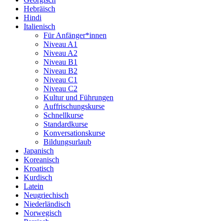
Hebräisch
Hindi
Italienisch
Für Anfänger*innen
Niveau A1
Niveau A2
Niveau B1
Niveau B2
Niveau C1
Niveau C2
Kultur und Führungen
Auffrischungskurse
Schnellkurse
Standardkurse
Konversationskurse
Bildungsurlaub
Japanisch
Koreanisch
Kroatisch
Kurdisch
Latein
Neugriechisch
Niederländisch
Norwegisch