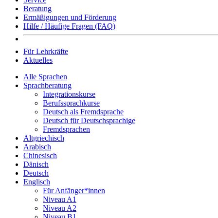
Beratung
Ermäßigungen und Förderung
Hilfe / Häufige Fragen (FAQ)
Für Lehrkräfte
Aktuelles
Alle Sprachen
Sprachberatung
Integrationskurse
Berufssprachkurse
Deutsch als Fremdsprache
Deutsch für Deutschsprachige
Fremdsprachen
Altgriechisch
Arabisch
Chinesisch
Dänisch
Deutsch
Englisch
Für Anfänger*innen
Niveau A1
Niveau A2
Niveau B1