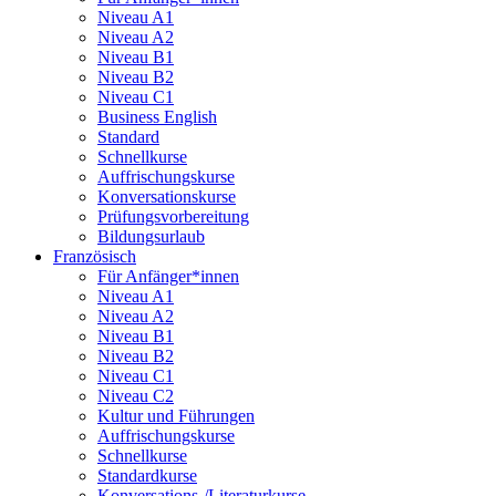
Niveau A1
Niveau A2
Niveau B1
Niveau B2
Niveau C1
Business English
Standard
Schnellkurse
Auffrischungskurse
Konversationskurse
Prüfungsvorbereitung
Bildungsurlaub
Französisch
Für Anfänger*innen
Niveau A1
Niveau A2
Niveau B1
Niveau B2
Niveau C1
Niveau C2
Kultur und Führungen
Auffrischungskurse
Schnellkurse
Standardkurse
Konversations-/Literaturkurse