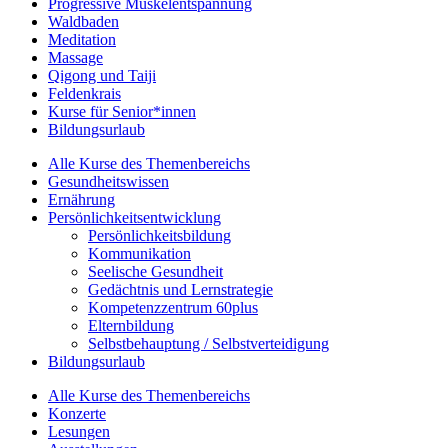
Progressive Muskelentspannung
Waldbaden
Meditation
Massage
Qigong und Taiji
Feldenkrais
Kurse für Senior*innen
Bildungsurlaub
Alle Kurse des Themenbereichs
Gesundheitswissen
Ernährung
Persönlichkeitsentwicklung
Persönlichkeitsbildung
Kommunikation
Seelische Gesundheit
Gedächtnis und Lernstrategie
Kompetenzzentrum 60plus
Elternbildung
Selbstbehauptung / Selbstverteidigung
Bildungsurlaub
Alle Kurse des Themenbereichs
Konzerte
Lesungen