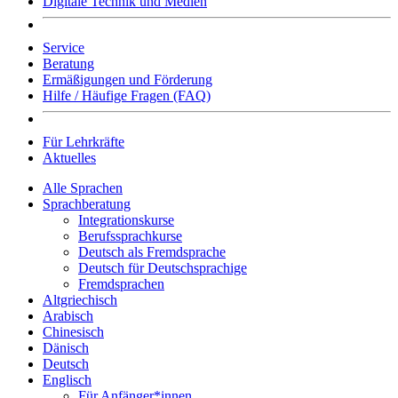
Digitale Technik und Medien
Service
Beratung
Ermäßigungen und Förderung
Hilfe / Häufige Fragen (FAQ)
Für Lehrkräfte
Aktuelles
Alle Sprachen
Sprachberatung
Integrationskurse
Berufssprachkurse
Deutsch als Fremdsprache
Deutsch für Deutschsprachige
Fremdsprachen
Altgriechisch
Arabisch
Chinesisch
Dänisch
Deutsch
Englisch
Für Anfänger*innen