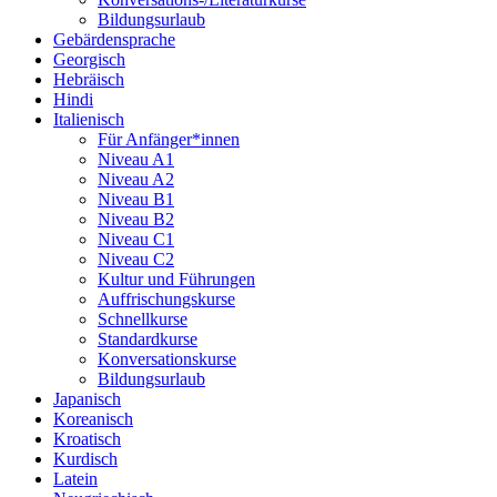
Bildungsurlaub
Gebärdensprache
Georgisch
Hebräisch
Hindi
Italienisch
Für Anfänger*innen
Niveau A1
Niveau A2
Niveau B1
Niveau B2
Niveau C1
Niveau C2
Kultur und Führungen
Auffrischungskurse
Schnellkurse
Standardkurse
Konversationskurse
Bildungsurlaub
Japanisch
Koreanisch
Kroatisch
Kurdisch
Latein