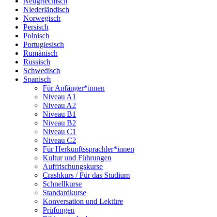
Neugriechisch
Niederländisch
Norwegisch
Persisch
Polnisch
Portugiesisch
Rumänisch
Russisch
Schwedisch
Spanisch
Für Anfänger*innen
Niveau A1
Niveau A2
Niveau B1
Niveau B2
Niveau C1
Niveau C2
Für Herkunftssprachler*innen
Kultur und Führungen
Auffrischungskurse
Crashkurs / Für das Studium
Schnellkurse
Standardkurse
Konversation und Lektüre
Prüfungen