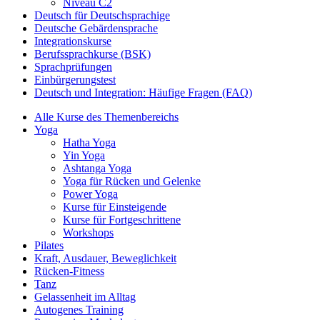
Niveau C2
Deutsch für Deutschsprachige
Deutsche Gebärdensprache
Integrationskurse
Berufssprachkurse (BSK)
Sprachprüfungen
Einbürgerungstest
Deutsch und Integration: Häufige Fragen (FAQ)
Alle Kurse des Themenbereichs
Yoga
Hatha Yoga
Yin Yoga
Ashtanga Yoga
Yoga für Rücken und Gelenke
Power Yoga
Kurse für Einsteigende
Kurse für Fortgeschrittene
Workshops
Pilates
Kraft, Ausdauer, Beweglichkeit
Rücken-Fitness
Tanz
Gelassenheit im Alltag
Autogenes Training