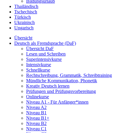
Bildungsurlaub
Thailändisch
Tschechisch
Türkisch
Ukrainisch
Ungarisch
Übersicht
Deutsch als Fremdsprache (DaF)
Übersicht DaF
Lesen und Schreiben
Superintensivkurse
Intensivkurse
Schnellkurse
Rechtschreibung, Grammatik, Schreibtraining
Mündliche Kommunikation, Phonetik
Kreativ Deutsch lernen
Prüfungen und Prüfungsvorbereitung
Onlinekurse
Niveau A1 - Für Anfänger*innen
Niveau A2
Niveau B1
Niveau B1+
Niveau B2
Niveau C1