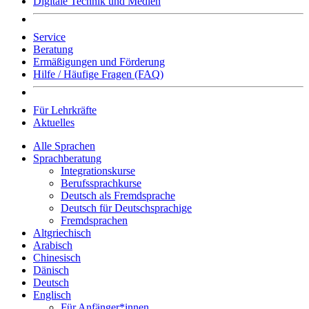
Digitale Technik und Medien
Service
Beratung
Ermäßigungen und Förderung
Hilfe / Häufige Fragen (FAQ)
Für Lehrkräfte
Aktuelles
Alle Sprachen
Sprachberatung
Integrationskurse
Berufssprachkurse
Deutsch als Fremdsprache
Deutsch für Deutschsprachige
Fremdsprachen
Altgriechisch
Arabisch
Chinesisch
Dänisch
Deutsch
Englisch
Für Anfänger*innen