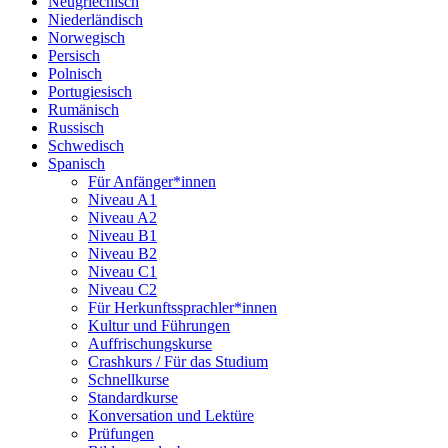
Neugriechisch
Niederländisch
Norwegisch
Persisch
Polnisch
Portugiesisch
Rumänisch
Russisch
Schwedisch
Spanisch
Für Anfänger*innen
Niveau A1
Niveau A2
Niveau B1
Niveau B2
Niveau C1
Niveau C2
Für Herkunftssprachler*innen
Kultur und Führungen
Auffrischungskurse
Crashkurs / Für das Studium
Schnellkurse
Standardkurse
Konversation und Lektüre
Prüfungen