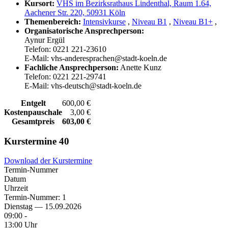
Kursort:
VHS im Bezirksrathaus Lindenthal, Raum 1.64,
Aachener Str. 220, 50931 Köln
Themenbereich:
Intensivkurse
,
Niveau B1
,
Niveau B1+
,
Organisatorische Ansprechperson:
Aynur Ergül
Telefon: 0221 221-23610
E-Mail: vhs-anderesprachen@stadt-koeln.de
Fachliche Ansprechperson:
Anette Kunz
Telefon: 0221 221-29741
E-Mail: vhs-deutsch@stadt-koeln.de
Entgelt
600,00 €
Kostenpauschale
3,00 €
Gesamtpreis
603,00 €
Kurstermine
40
Download der Kurstermine
Termin-Nummer
Datum
Uhrzeit
Termin-Nummer:
1
Dienstag — 15.09.2026
09:00 -
13:00 Uhr