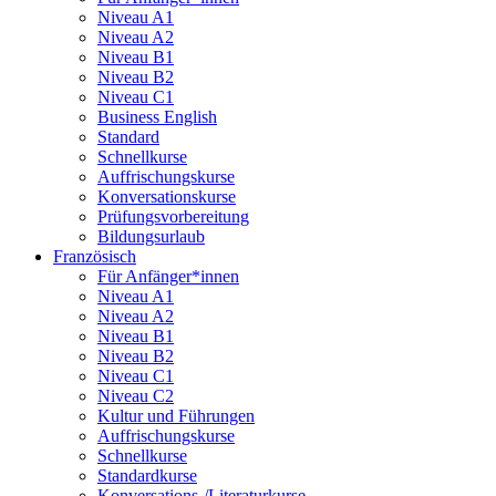
Niveau A1
Niveau A2
Niveau B1
Niveau B2
Niveau C1
Business English
Standard
Schnellkurse
Auffrischungskurse
Konversationskurse
Prüfungsvorbereitung
Bildungsurlaub
Französisch
Für Anfänger*innen
Niveau A1
Niveau A2
Niveau B1
Niveau B2
Niveau C1
Niveau C2
Kultur und Führungen
Auffrischungskurse
Schnellkurse
Standardkurse
Konversations-/Literaturkurse