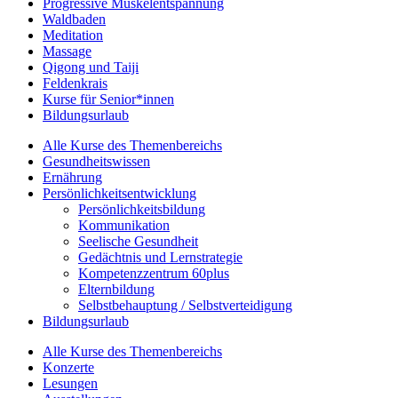
Progressive Muskelentspannung
Waldbaden
Meditation
Massage
Qigong und Taiji
Feldenkrais
Kurse für Senior*innen
Bildungsurlaub
Alle Kurse des Themenbereichs
Gesundheitswissen
Ernährung
Persönlichkeitsentwicklung
Persönlichkeitsbildung
Kommunikation
Seelische Gesundheit
Gedächtnis und Lernstrategie
Kompetenzzentrum 60plus
Elternbildung
Selbstbehauptung / Selbstverteidigung
Bildungsurlaub
Alle Kurse des Themenbereichs
Konzerte
Lesungen