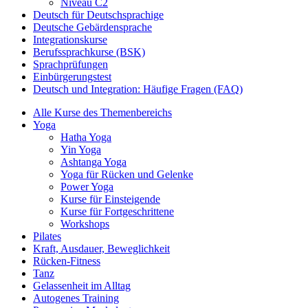
Niveau C2
Deutsch für Deutschsprachige
Deutsche Gebärdensprache
Integrationskurse
Berufssprachkurse (BSK)
Sprachprüfungen
Einbürgerungstest
Deutsch und Integration: Häufige Fragen (FAQ)
Alle Kurse des Themenbereichs
Yoga
Hatha Yoga
Yin Yoga
Ashtanga Yoga
Yoga für Rücken und Gelenke
Power Yoga
Kurse für Einsteigende
Kurse für Fortgeschrittene
Workshops
Pilates
Kraft, Ausdauer, Beweglichkeit
Rücken-Fitness
Tanz
Gelassenheit im Alltag
Autogenes Training