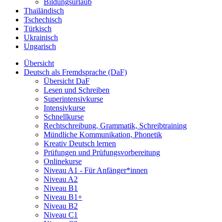
Bildungsurlaub
Thailändisch
Tschechisch
Türkisch
Ukrainisch
Ungarisch
Übersicht
Deutsch als Fremdsprache (DaF)
Übersicht DaF
Lesen und Schreiben
Superintensivkurse
Intensivkurse
Schnellkurse
Rechtschreibung, Grammatik, Schreibtraining
Mündliche Kommunikation, Phonetik
Kreativ Deutsch lernen
Prüfungen und Prüfungsvorbereitung
Onlinekurse
Niveau A1 - Für Anfänger*innen
Niveau A2
Niveau B1
Niveau B1+
Niveau B2
Niveau C1