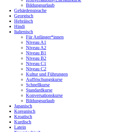
Bildungsurlaub
Gebärdensprache
Georgisch
Hebräisch
Hindi
Italienisch
Für Anfänger*innen
Niveau A1
Niveau A2
Niveau B1
Niveau B2
Niveau C1
Niveau C2
Kultur und Führungen
Auffrischungskurse
Schnellkurse
Standardkurse
Konversationskurse
Bildungsurlaub
Japanisch
Koreanisch
Kroatisch
Kurdisch
Latein