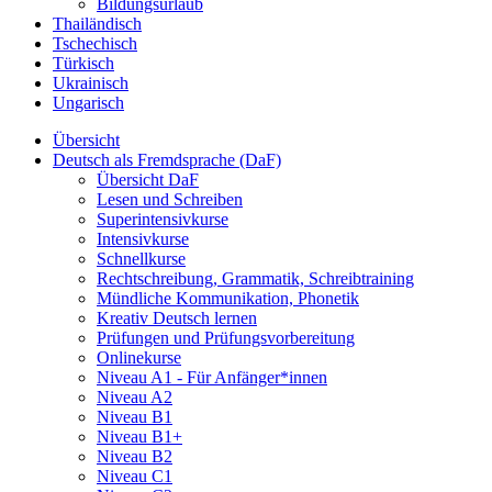
Bildungsurlaub
Thailändisch
Tschechisch
Türkisch
Ukrainisch
Ungarisch
Übersicht
Deutsch als Fremdsprache (DaF)
Übersicht DaF
Lesen und Schreiben
Superintensivkurse
Intensivkurse
Schnellkurse
Rechtschreibung, Grammatik, Schreibtraining
Mündliche Kommunikation, Phonetik
Kreativ Deutsch lernen
Prüfungen und Prüfungsvorbereitung
Onlinekurse
Niveau A1 - Für Anfänger*innen
Niveau A2
Niveau B1
Niveau B1+
Niveau B2
Niveau C1