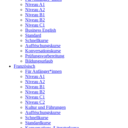
Niveau A1
Niveau A2
Niveau B1
Niveau B2
Niveau C1
Business English
Standard
Schnellkurse
Auffrischungskurse
Konversationskurse
Prüfungsvorbereitung
Bildungsurlaub
Französisch
Für Anfänger*innen
Niveau A1
Niveau A2
Niveau B1
Niveau B2
Niveau C1
Niveau C2
Kultur und Führungen
Auffrischungskurse
Schnellkurse
Standardkurse
Konversations-/Literaturkurse