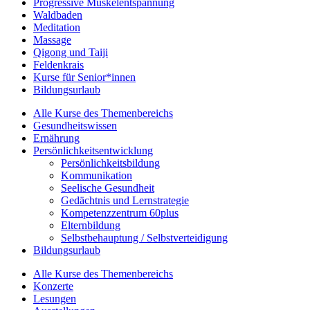
Progressive Muskelentspannung
Waldbaden
Meditation
Massage
Qigong und Taiji
Feldenkrais
Kurse für Senior*innen
Bildungsurlaub
Alle Kurse des Themenbereichs
Gesundheitswissen
Ernährung
Persönlichkeitsentwicklung
Persönlichkeitsbildung
Kommunikation
Seelische Gesundheit
Gedächtnis und Lernstrategie
Kompetenzzentrum 60plus
Elternbildung
Selbstbehauptung / Selbstverteidigung
Bildungsurlaub
Alle Kurse des Themenbereichs
Konzerte
Lesungen