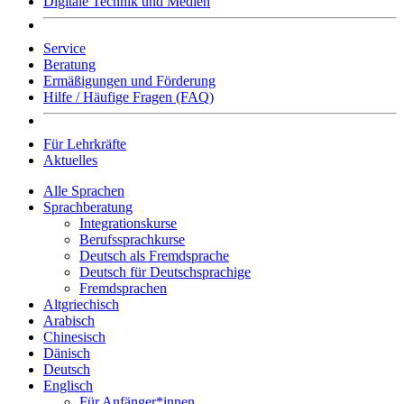
Digitale Technik und Medien
Service
Beratung
Ermäßigungen und Förderung
Hilfe / Häufige Fragen (FAQ)
Für Lehrkräfte
Aktuelles
Alle Sprachen
Sprachberatung
Integrationskurse
Berufssprachkurse
Deutsch als Fremdsprache
Deutsch für Deutschsprachige
Fremdsprachen
Altgriechisch
Arabisch
Chinesisch
Dänisch
Deutsch
Englisch
Für Anfänger*innen