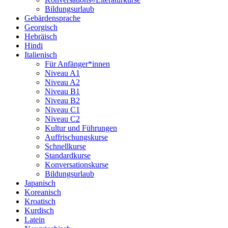
Bildungsurlaub
Gebärdensprache
Georgisch
Hebräisch
Hindi
Italienisch
Für Anfänger*innen
Niveau A1
Niveau A2
Niveau B1
Niveau B2
Niveau C1
Niveau C2
Kultur und Führungen
Auffrischungskurse
Schnellkurse
Standardkurse
Konversationskurse
Bildungsurlaub
Japanisch
Koreanisch
Kroatisch
Kurdisch
Latein