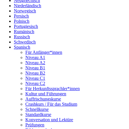
Neugriechisch
Niederländisch
Norwegisch
Persisch
Polnisch
Portugiesisch
Rumänisch
Russisch
Schwedisch
Spanisch
Für Anfänger*innen
Niveau A1
Niveau A2
Niveau B1
Niveau B2
Niveau C1
Niveau C2
Für Herkunftssprachler*innen
Kultur und Führungen
Auffrischungskurse
Crashkurs / Für das Studium
Schnellkurse
Standardkurse
Konversation und Lektüre
Prüfungen