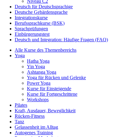
Niveau C2
Deutsch für Deutschsprachige
Deutsche Gebärdensprache
Integrationskurse
Berufssprachkurse (BSK)
Sprachprüfungen
Einbürgerungstest
Deutsch und Integration: Häufige Fragen (FAQ)
Alle Kurse des Themenbereichs
Yoga
Hatha Yoga
Yin Yoga
Ashtanga Yoga
Yoga für Rücken und Gelenke
Power Yoga
Kurse für Einsteigende
Kurse für Fortgeschrittene
Workshops
Pilates
Kraft, Ausdauer, Beweglichkeit
Rücken-Fitness
Tanz
Gelassenheit im Alltag
Autogenes Training