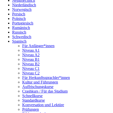
Neugriechisch
Niederländisch
Norwegisch
Persisch
Polnisch
Portugiesisch
Rumänisch
Russisch
Schwedisch
Spanisch
Für Anfänger*innen
Niveau A1
Niveau A2
Niveau B1
Niveau B2
Niveau C1
Niveau C2
Für Herkunftssprachler*innen
Kultur und Führungen
Auffrischungskurse
Crashkurs / Für das Studium
Schnellkurse
Standardkurse
Konversation und Lektüre
Prüfungen