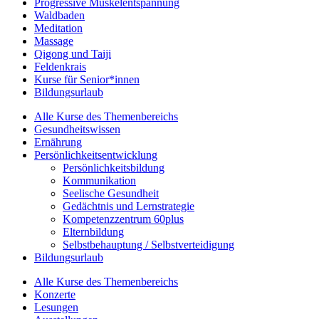
Progressive Muskelentspannung
Waldbaden
Meditation
Massage
Qigong und Taiji
Feldenkrais
Kurse für Senior*innen
Bildungsurlaub
Alle Kurse des Themenbereichs
Gesundheitswissen
Ernährung
Persönlichkeitsentwicklung
Persönlichkeitsbildung
Kommunikation
Seelische Gesundheit
Gedächtnis und Lernstrategie
Kompetenzzentrum 60plus
Elternbildung
Selbstbehauptung / Selbstverteidigung
Bildungsurlaub
Alle Kurse des Themenbereichs
Konzerte
Lesungen