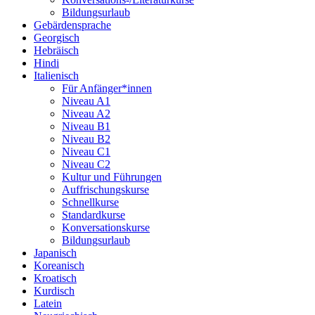
Bildungsurlaub
Gebärdensprache
Georgisch
Hebräisch
Hindi
Italienisch
Für Anfänger*innen
Niveau A1
Niveau A2
Niveau B1
Niveau B2
Niveau C1
Niveau C2
Kultur und Führungen
Auffrischungskurse
Schnellkurse
Standardkurse
Konversationskurse
Bildungsurlaub
Japanisch
Koreanisch
Kroatisch
Kurdisch
Latein