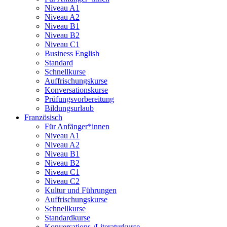
Niveau A1
Niveau A2
Niveau B1
Niveau B2
Niveau C1
Business English
Standard
Schnellkurse
Auffrischungskurse
Konversationskurse
Prüfungsvorbereitung
Bildungsurlaub
Französisch
Für Anfänger*innen
Niveau A1
Niveau A2
Niveau B1
Niveau B2
Niveau C1
Niveau C2
Kultur und Führungen
Auffrischungskurse
Schnellkurse
Standardkurse
Konversations-/Literaturkurse