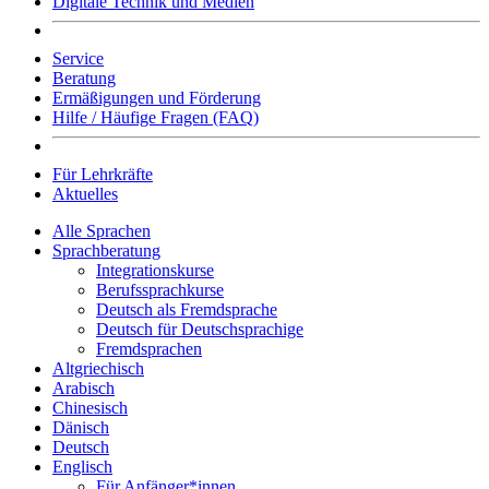
Digitale Technik und Medien
Service
Beratung
Ermäßigungen und Förderung
Hilfe / Häufige Fragen (FAQ)
Für Lehrkräfte
Aktuelles
Alle Sprachen
Sprachberatung
Integrationskurse
Berufssprachkurse
Deutsch als Fremdsprache
Deutsch für Deutschsprachige
Fremdsprachen
Altgriechisch
Arabisch
Chinesisch
Dänisch
Deutsch
Englisch
Für Anfänger*innen