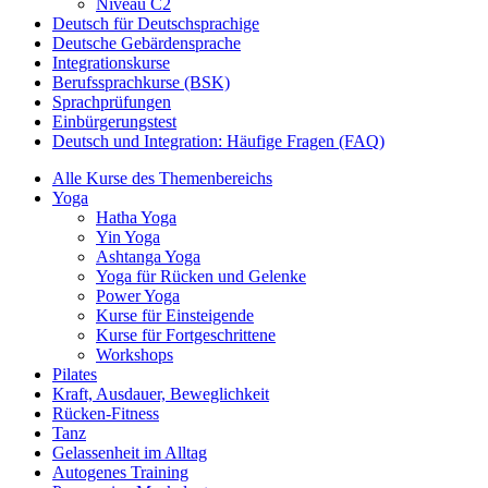
Niveau C2
Deutsch für Deutschsprachige
Deutsche Gebärdensprache
Integrationskurse
Berufssprachkurse (BSK)
Sprachprüfungen
Einbürgerungstest
Deutsch und Integration: Häufige Fragen (FAQ)
Alle Kurse des Themenbereichs
Yoga
Hatha Yoga
Yin Yoga
Ashtanga Yoga
Yoga für Rücken und Gelenke
Power Yoga
Kurse für Einsteigende
Kurse für Fortgeschrittene
Workshops
Pilates
Kraft, Ausdauer, Beweglichkeit
Rücken-Fitness
Tanz
Gelassenheit im Alltag
Autogenes Training