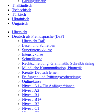
Bildungsurlaub
Thailändisch
Tschechisch
Türkisch
Ukrainisch
Ungarisch
Übersicht
Deutsch als Fremdsprache (DaF)
Übersicht DaF
Lesen und Schreiben
Superintensivkurse
Intensivkurse
Schnellkurse
Rechtschreibung, Grammatik, Schreibtraining
Mündliche Kommunikation, Phonetik
Kreativ Deutsch lernen
Prüfungen und Prüfungsvorbereitung
Onlinekurse
Niveau A1 - Für Anfänger*innen
Niveau A2
Niveau B1
Niveau B1+
Niveau B2
Niveau C1