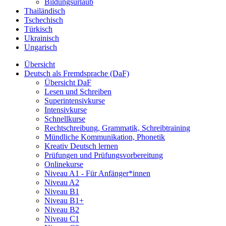
Bildungsurlaub
Thailändisch
Tschechisch
Türkisch
Ukrainisch
Ungarisch
Übersicht
Deutsch als Fremdsprache (DaF)
Übersicht DaF
Lesen und Schreiben
Superintensivkurse
Intensivkurse
Schnellkurse
Rechtschreibung, Grammatik, Schreibtraining
Mündliche Kommunikation, Phonetik
Kreativ Deutsch lernen
Prüfungen und Prüfungsvorbereitung
Onlinekurse
Niveau A1 - Für Anfänger*innen
Niveau A2
Niveau B1
Niveau B1+
Niveau B2
Niveau C1