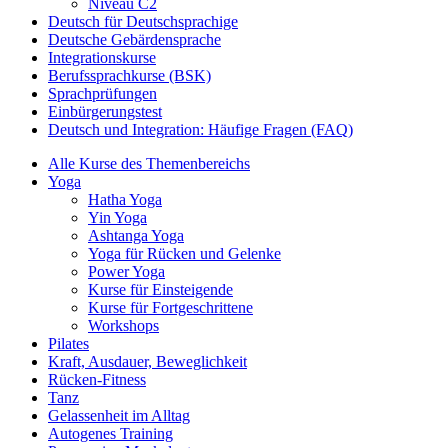
Niveau C2
Deutsch für Deutschsprachige
Deutsche Gebärdensprache
Integrationskurse
Berufssprachkurse (BSK)
Sprachprüfungen
Einbürgerungstest
Deutsch und Integration: Häufige Fragen (FAQ)
Alle Kurse des Themenbereichs
Yoga
Hatha Yoga
Yin Yoga
Ashtanga Yoga
Yoga für Rücken und Gelenke
Power Yoga
Kurse für Einsteigende
Kurse für Fortgeschrittene
Workshops
Pilates
Kraft, Ausdauer, Beweglichkeit
Rücken-Fitness
Tanz
Gelassenheit im Alltag
Autogenes Training