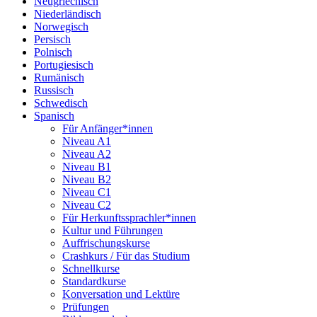
Neugriechisch
Niederländisch
Norwegisch
Persisch
Polnisch
Portugiesisch
Rumänisch
Russisch
Schwedisch
Spanisch
Für Anfänger*innen
Niveau A1
Niveau A2
Niveau B1
Niveau B2
Niveau C1
Niveau C2
Für Herkunftssprachler*innen
Kultur und Führungen
Auffrischungskurse
Crashkurs / Für das Studium
Schnellkurse
Standardkurse
Konversation und Lektüre
Prüfungen