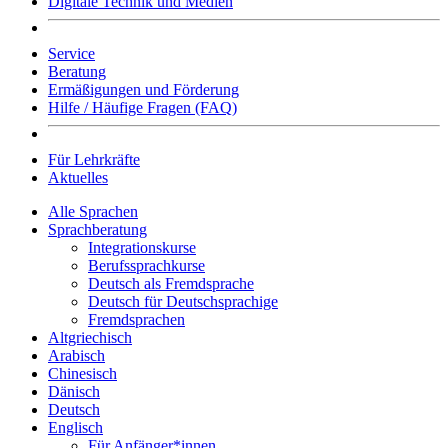
Digitale Technik und Medien
Service
Beratung
Ermäßigungen und Förderung
Hilfe / Häufige Fragen (FAQ)
Für Lehrkräfte
Aktuelles
Alle Sprachen
Sprachberatung
Integrationskurse
Berufssprachkurse
Deutsch als Fremdsprache
Deutsch für Deutschsprachige
Fremdsprachen
Altgriechisch
Arabisch
Chinesisch
Dänisch
Deutsch
Englisch
Für Anfänger*innen