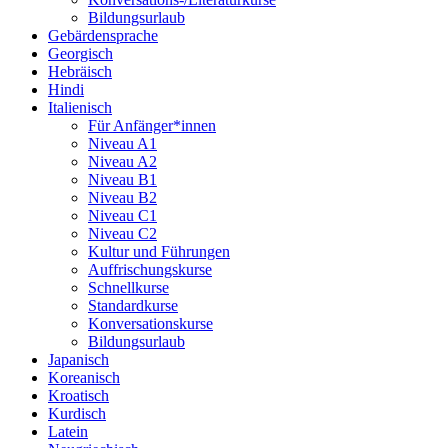
Bildungsurlaub
Gebärdensprache
Georgisch
Hebräisch
Hindi
Italienisch
Für Anfänger*innen
Niveau A1
Niveau A2
Niveau B1
Niveau B2
Niveau C1
Niveau C2
Kultur und Führungen
Auffrischungskurse
Schnellkurse
Standardkurse
Konversationskurse
Bildungsurlaub
Japanisch
Koreanisch
Kroatisch
Kurdisch
Latein