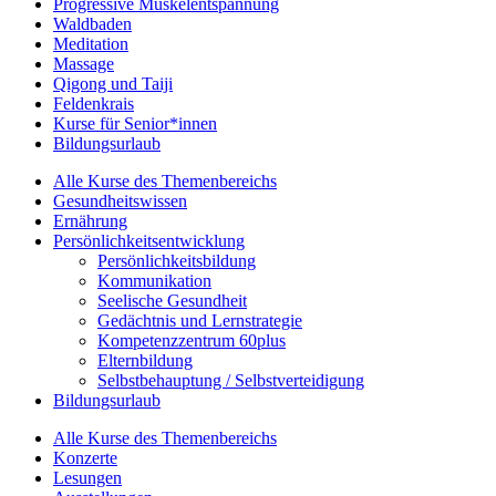
Progressive Muskelentspannung
Waldbaden
Meditation
Massage
Qigong und Taiji
Feldenkrais
Kurse für Senior*innen
Bildungsurlaub
Alle Kurse des Themenbereichs
Gesundheitswissen
Ernährung
Persönlichkeitsentwicklung
Persönlichkeitsbildung
Kommunikation
Seelische Gesundheit
Gedächtnis und Lernstrategie
Kompetenzzentrum 60plus
Elternbildung
Selbstbehauptung / Selbstverteidigung
Bildungsurlaub
Alle Kurse des Themenbereichs
Konzerte
Lesungen