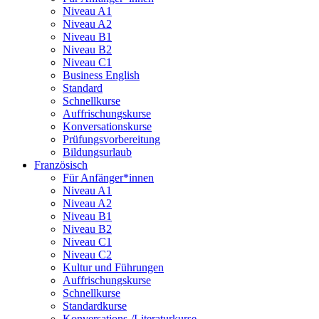
Niveau A1
Niveau A2
Niveau B1
Niveau B2
Niveau C1
Business English
Standard
Schnellkurse
Auffrischungskurse
Konversationskurse
Prüfungsvorbereitung
Bildungsurlaub
Französisch
Für Anfänger*innen
Niveau A1
Niveau A2
Niveau B1
Niveau B2
Niveau C1
Niveau C2
Kultur und Führungen
Auffrischungskurse
Schnellkurse
Standardkurse
Konversations-/Literaturkurse