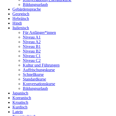
Bildungsurlaub
Gebärdensprache
Georgisch
Hebräisch
Hindi
Italienisch
Für Anfänger*innen
Niveau A1
Niveau A2
Niveau B1
Niveau B2
Niveau C1
Niveau C2
Kultur und Führungen
Auffrischungskurse
Schnellkurse
Standardkurse
Konversationskurse
Bildungsurlaub
Japanisch
Koreanisch
Kroatisch
Kurdisch
Latein