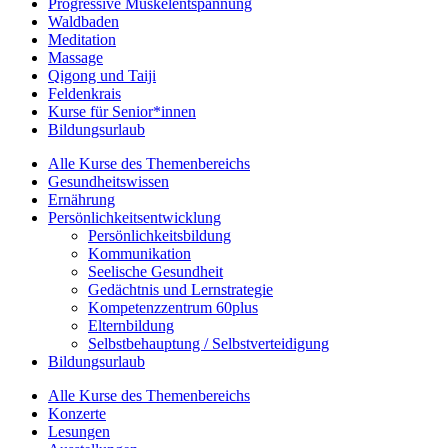
Progressive Muskelentspannung
Waldbaden
Meditation
Massage
Qigong und Taiji
Feldenkrais
Kurse für Senior*innen
Bildungsurlaub
Alle Kurse des Themenbereichs
Gesundheitswissen
Ernährung
Persönlichkeitsentwicklung
Persönlichkeitsbildung
Kommunikation
Seelische Gesundheit
Gedächtnis und Lernstrategie
Kompetenzzentrum 60plus
Elternbildung
Selbstbehauptung / Selbstverteidigung
Bildungsurlaub
Alle Kurse des Themenbereichs
Konzerte
Lesungen