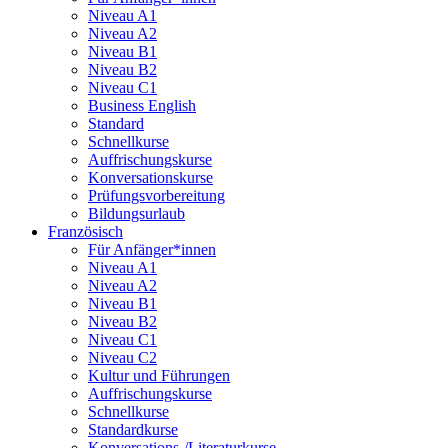
Niveau A1
Niveau A2
Niveau B1
Niveau B2
Niveau C1
Business English
Standard
Schnellkurse
Auffrischungskurse
Konversationskurse
Prüfungsvorbereitung
Bildungsurlaub
Französisch
Für Anfänger*innen
Niveau A1
Niveau A2
Niveau B1
Niveau B2
Niveau C1
Niveau C2
Kultur und Führungen
Auffrischungskurse
Schnellkurse
Standardkurse
Konversations-/Literaturkurse