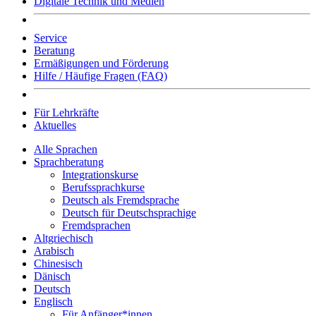
Digitale Technik und Medien
Service
Beratung
Ermäßigungen und Förderung
Hilfe / Häufige Fragen (FAQ)
Für Lehrkräfte
Aktuelles
Alle Sprachen
Sprachberatung
Integrationskurse
Berufssprachkurse
Deutsch als Fremdsprache
Deutsch für Deutschsprachige
Fremdsprachen
Altgriechisch
Arabisch
Chinesisch
Dänisch
Deutsch
Englisch
Für Anfänger*innen