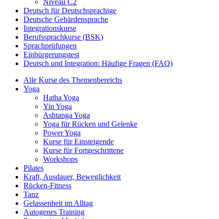
Niveau C2
Deutsch für Deutschsprachige
Deutsche Gebärdensprache
Integrationskurse
Berufssprachkurse (BSK)
Sprachprüfungen
Einbürgerungstest
Deutsch und Integration: Häufige Fragen (FAQ)
Alle Kurse des Themenbereichs
Yoga
Hatha Yoga
Yin Yoga
Ashtanga Yoga
Yoga für Rücken und Gelenke
Power Yoga
Kurse für Einsteigende
Kurse für Fortgeschrittene
Workshops
Pilates
Kraft, Ausdauer, Beweglichkeit
Rücken-Fitness
Tanz
Gelassenheit im Alltag
Autogenes Training