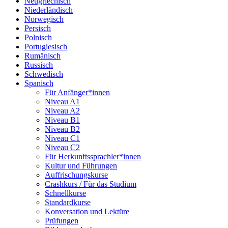
Neugriechisch
Niederländisch
Norwegisch
Persisch
Polnisch
Portugiesisch
Rumänisch
Russisch
Schwedisch
Spanisch
Für Anfänger*innen
Niveau A1
Niveau A2
Niveau B1
Niveau B2
Niveau C1
Niveau C2
Für Herkunftssprachler*innen
Kultur und Führungen
Auffrischungskurse
Crashkurs / Für das Studium
Schnellkurse
Standardkurse
Konversation und Lektüre
Prüfungen