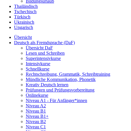
Bildungsurlaub
Thailändisch
Tschechisch
Türkisch
Ukrainisch
Ungarisch
Übersicht
Deutsch als Fremdsprache (DaF)
Übersicht DaF
Lesen und Schreiben
Superintensivkurse
Intensivkurse
Schnellkurse
Rechtschreibung, Grammatik, Schreibtraining
Mündliche Kommunikation, Phonetik
Kreativ Deutsch lernen
Prüfungen und Prüfungsvorbereitung
Onlinekurse
Niveau A1 - Für Anfänger*innen
Niveau A2
Niveau B1
Niveau B1+
Niveau B2
Niveau C1