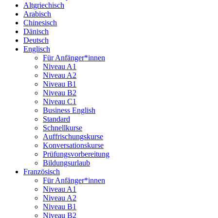
Altgriechisch
Arabisch
Chinesisch
Dänisch
Deutsch
Englisch
Für Anfänger*innen
Niveau A1
Niveau A2
Niveau B1
Niveau B2
Niveau C1
Business English
Standard
Schnellkurse
Auffrischungskurse
Konversationskurse
Prüfungsvorbereitung
Bildungsurlaub
Französisch
Für Anfänger*innen
Niveau A1
Niveau A2
Niveau B1
Niveau B2