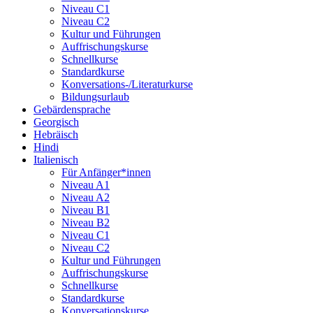
Niveau C1
Niveau C2
Kultur und Führungen
Auffrischungskurse
Schnellkurse
Standardkurse
Konversations-/Literaturkurse
Bildungsurlaub
Gebärdensprache
Georgisch
Hebräisch
Hindi
Italienisch
Für Anfänger*innen
Niveau A1
Niveau A2
Niveau B1
Niveau B2
Niveau C1
Niveau C2
Kultur und Führungen
Auffrischungskurse
Schnellkurse
Standardkurse
Konversationskurse