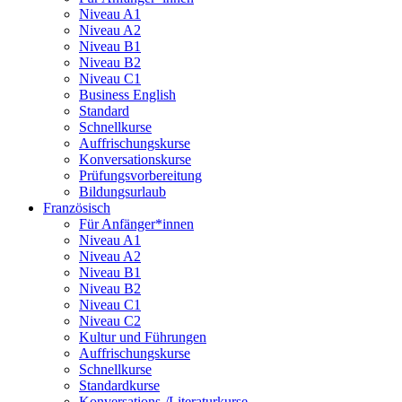
Niveau A1
Niveau A2
Niveau B1
Niveau B2
Niveau C1
Business English
Standard
Schnellkurse
Auffrischungskurse
Konversationskurse
Prüfungsvorbereitung
Bildungsurlaub
Französisch
Für Anfänger*innen
Niveau A1
Niveau A2
Niveau B1
Niveau B2
Niveau C1
Niveau C2
Kultur und Führungen
Auffrischungskurse
Schnellkurse
Standardkurse
Konversations-/Literaturkurse