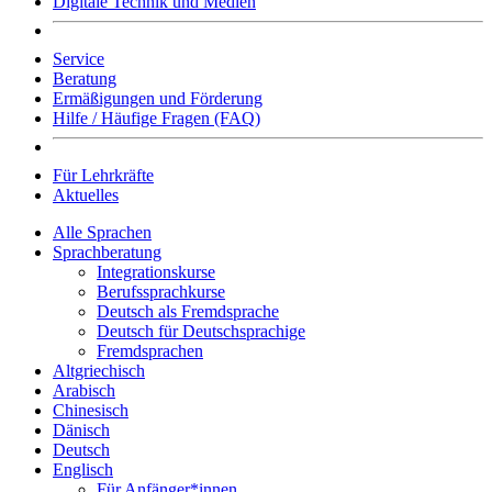
Digitale Technik und Medien
Service
Beratung
Ermäßigungen und Förderung
Hilfe / Häufige Fragen (FAQ)
Für Lehrkräfte
Aktuelles
Alle Sprachen
Sprachberatung
Integrationskurse
Berufssprachkurse
Deutsch als Fremdsprache
Deutsch für Deutschsprachige
Fremdsprachen
Altgriechisch
Arabisch
Chinesisch
Dänisch
Deutsch
Englisch
Für Anfänger*innen