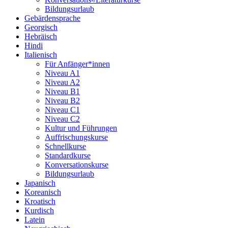
Bildungsurlaub
Gebärdensprache
Georgisch
Hebräisch
Hindi
Italienisch
Für Anfänger*innen
Niveau A1
Niveau A2
Niveau B1
Niveau B2
Niveau C1
Niveau C2
Kultur und Führungen
Auffrischungskurse
Schnellkurse
Standardkurse
Konversationskurse
Bildungsurlaub
Japanisch
Koreanisch
Kroatisch
Kurdisch
Latein