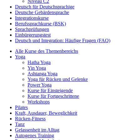
Niveau C2
Deutsch für Deutschsprachige
Deutsche Gebärdensprache
Integrationskurse
Berufssprachkurse (BSK)
Sprachprüfungen
Einbürgerungstest
Deutsch und Integration: Häufige Fragen (FAQ)
Alle Kurse des Themenbereichs
Yoga
Hatha Yoga
Yin Yoga
Ashtanga Yoga
Yoga für Rücken und Gelenke
Power Yoga
Kurse für Einsteigende
Kurse für Fortgeschrittene
Workshops
Pilates
Kraft, Ausdauer, Beweglichkeit
Rücken-Fitness
Tanz
Gelassenheit im Alltag
Autogenes Training