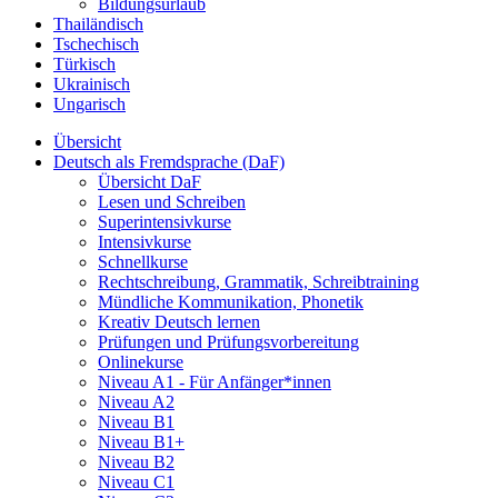
Bildungsurlaub
Thailändisch
Tschechisch
Türkisch
Ukrainisch
Ungarisch
Übersicht
Deutsch als Fremdsprache (DaF)
Übersicht DaF
Lesen und Schreiben
Superintensivkurse
Intensivkurse
Schnellkurse
Rechtschreibung, Grammatik, Schreibtraining
Mündliche Kommunikation, Phonetik
Kreativ Deutsch lernen
Prüfungen und Prüfungsvorbereitung
Onlinekurse
Niveau A1 - Für Anfänger*innen
Niveau A2
Niveau B1
Niveau B1+
Niveau B2
Niveau C1