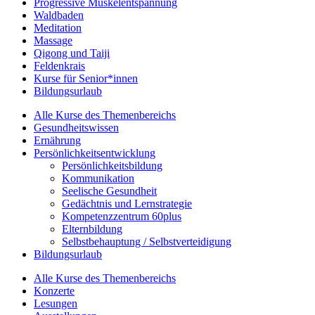
Progressive Muskelentspannung
Waldbaden
Meditation
Massage
Qigong und Taiji
Feldenkrais
Kurse für Senior*innen
Bildungsurlaub
Alle Kurse des Themenbereichs
Gesundheitswissen
Ernährung
Persönlichkeitsentwicklung
Persönlichkeitsbildung
Kommunikation
Seelische Gesundheit
Gedächtnis und Lernstrategie
Kompetenzzentrum 60plus
Elternbildung
Selbstbehauptung / Selbstverteidigung
Bildungsurlaub
Alle Kurse des Themenbereichs
Konzerte
Lesungen