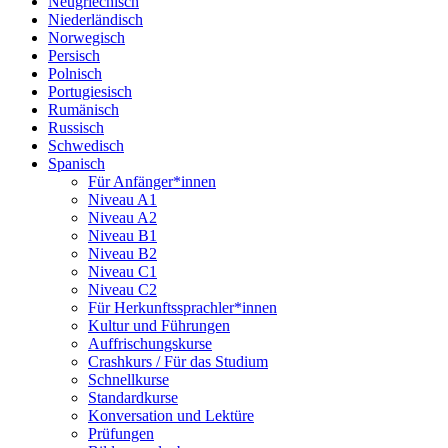
Neugriechisch
Niederländisch
Norwegisch
Persisch
Polnisch
Portugiesisch
Rumänisch
Russisch
Schwedisch
Spanisch
Für Anfänger*innen
Niveau A1
Niveau A2
Niveau B1
Niveau B2
Niveau C1
Niveau C2
Für Herkunftssprachler*innen
Kultur und Führungen
Auffrischungskurse
Crashkurs / Für das Studium
Schnellkurse
Standardkurse
Konversation und Lektüre
Prüfungen