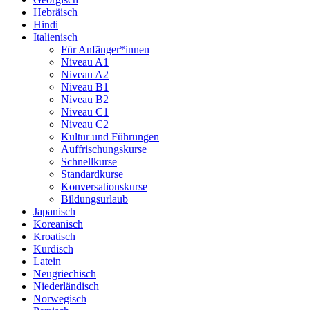
Hebräisch
Hindi
Italienisch
Für Anfänger*innen
Niveau A1
Niveau A2
Niveau B1
Niveau B2
Niveau C1
Niveau C2
Kultur und Führungen
Auffrischungskurse
Schnellkurse
Standardkurse
Konversationskurse
Bildungsurlaub
Japanisch
Koreanisch
Kroatisch
Kurdisch
Latein
Neugriechisch
Niederländisch
Norwegisch