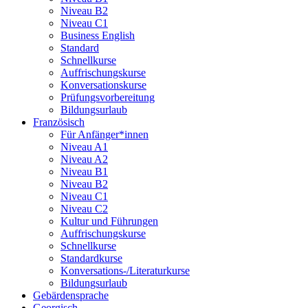
Niveau B2
Niveau C1
Business English
Standard
Schnellkurse
Auffrischungskurse
Konversationskurse
Prüfungsvorbereitung
Bildungsurlaub
Französisch
Für Anfänger*innen
Niveau A1
Niveau A2
Niveau B1
Niveau B2
Niveau C1
Niveau C2
Kultur und Führungen
Auffrischungskurse
Schnellkurse
Standardkurse
Konversations-/Literaturkurse
Bildungsurlaub
Gebärdensprache
Georgisch