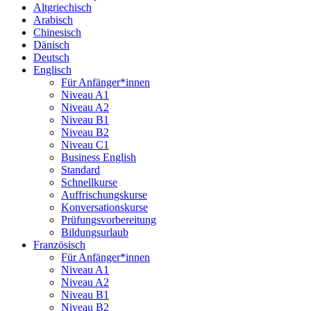
Altgriechisch
Arabisch
Chinesisch
Dänisch
Deutsch
Englisch
Für Anfänger*innen
Niveau A1
Niveau A2
Niveau B1
Niveau B2
Niveau C1
Business English
Standard
Schnellkurse
Auffrischungskurse
Konversationskurse
Prüfungsvorbereitung
Bildungsurlaub
Französisch
Für Anfänger*innen
Niveau A1
Niveau A2
Niveau B1
Niveau B2