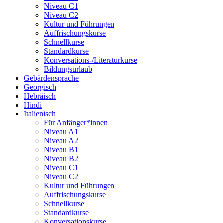
Niveau C1
Niveau C2
Kultur und Führungen
Auffrischungskurse
Schnellkurse
Standardkurse
Konversations-/Literaturkurse
Bildungsurlaub
Gebärdensprache
Georgisch
Hebräisch
Hindi
Italienisch
Für Anfänger*innen
Niveau A1
Niveau A2
Niveau B1
Niveau B2
Niveau C1
Niveau C2
Kultur und Führungen
Auffrischungskurse
Schnellkurse
Standardkurse
Konversationskurse