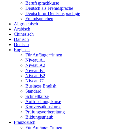
Berufssprachkurse
Deutsch als Fremdsprache
Deutsch für Deutschsprachige
Fremdsprachen
Altgriechisch
Arabisch
Chinesisch
Dänisch
Deutsch
Englisch
Für Anfänger*innen
Niveau A1
Niveau A2
Niveau B1
Niveau B2
Niveau C1
Business English
Standard
Schnellkurse
Auffrischungskurse
Konversationskurse
Prüfungsvorbereitung
Bildungsurlaub
Französisch
Für Anfänger*innen