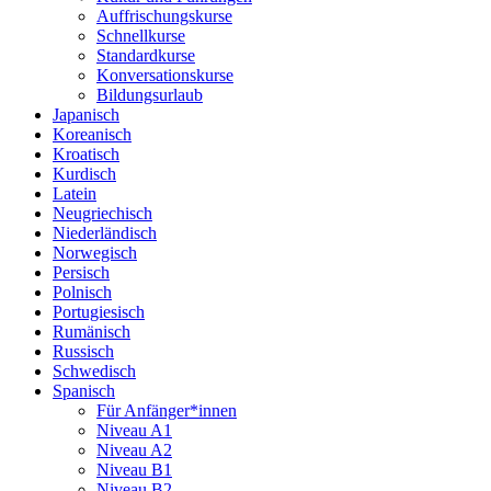
Auffrischungskurse
Schnellkurse
Standardkurse
Konversationskurse
Bildungsurlaub
Japanisch
Koreanisch
Kroatisch
Kurdisch
Latein
Neugriechisch
Niederländisch
Norwegisch
Persisch
Polnisch
Portugiesisch
Rumänisch
Russisch
Schwedisch
Spanisch
Für Anfänger*innen
Niveau A1
Niveau A2
Niveau B1
Niveau B2