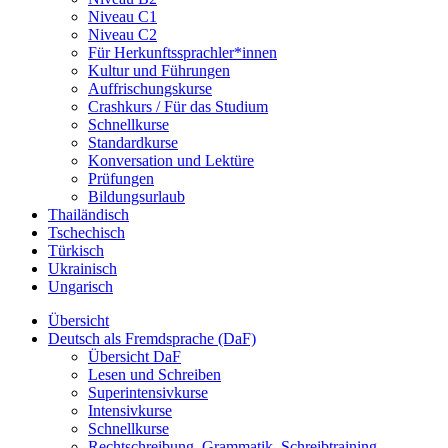
Niveau C1
Niveau C2
Für Herkunftssprachler*innen
Kultur und Führungen
Auffrischungskurse
Crashkurs / Für das Studium
Schnellkurse
Standardkurse
Konversation und Lektüre
Prüfungen
Bildungsurlaub
Thailändisch
Tschechisch
Türkisch
Ukrainisch
Ungarisch
Übersicht
Deutsch als Fremdsprache (DaF)
Übersicht DaF
Lesen und Schreiben
Superintensivkurse
Intensivkurse
Schnellkurse
Rechtschreibung, Grammatik, Schreibtraining