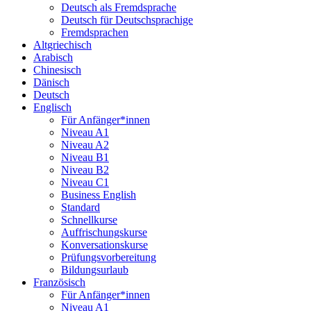
Deutsch als Fremdsprache
Deutsch für Deutschsprachige
Fremdsprachen
Altgriechisch
Arabisch
Chinesisch
Dänisch
Deutsch
Englisch
Für Anfänger*innen
Niveau A1
Niveau A2
Niveau B1
Niveau B2
Niveau C1
Business English
Standard
Schnellkurse
Auffrischungskurse
Konversationskurse
Prüfungsvorbereitung
Bildungsurlaub
Französisch
Für Anfänger*innen
Niveau A1