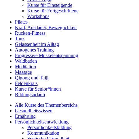
Kurse für Einsteigende
Kurse für Fortgeschrittene
Workshops
Pilates
Kraft, Ausdauer, Beweglichkeit
Rücken-Fitness
Tanz
Gelassenheit im Alltag
Autogenes Training
Progressive Muskelentspannung
Waldbaden
Meditation
Massage
Qigong und Taiji
Feldenkrais
Kurse für Senior*innen
Bildungsurlaub
Alle Kurse des Themenbereichs
Gesundheitswissen
Ernährung
Persönlichkeitsentwicklung
Persönlichkeitsbildung
Kommunikation
Seelische Gesundheit