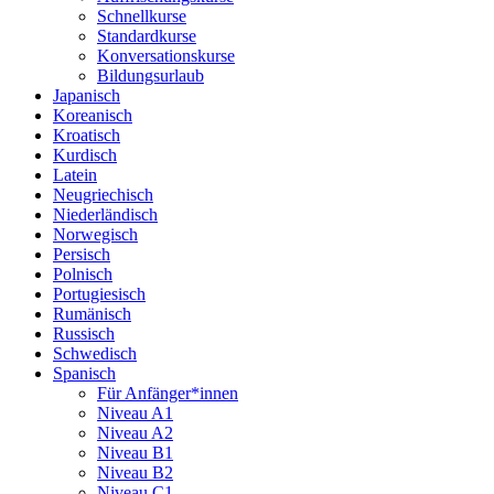
Schnellkurse
Standardkurse
Konversationskurse
Bildungsurlaub
Japanisch
Koreanisch
Kroatisch
Kurdisch
Latein
Neugriechisch
Niederländisch
Norwegisch
Persisch
Polnisch
Portugiesisch
Rumänisch
Russisch
Schwedisch
Spanisch
Für Anfänger*innen
Niveau A1
Niveau A2
Niveau B1
Niveau B2
Niveau C1