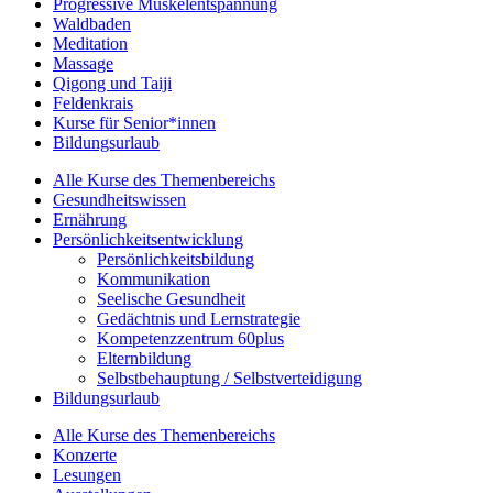
Progressive Muskelentspannung
Waldbaden
Meditation
Massage
Qigong und Taiji
Feldenkrais
Kurse für Senior*innen
Bildungsurlaub
Alle Kurse des Themenbereichs
Gesundheitswissen
Ernährung
Persönlichkeitsentwicklung
Persönlichkeitsbildung
Kommunikation
Seelische Gesundheit
Gedächtnis und Lernstrategie
Kompetenzzentrum 60plus
Elternbildung
Selbstbehauptung / Selbstverteidigung
Bildungsurlaub
Alle Kurse des Themenbereichs
Konzerte
Lesungen