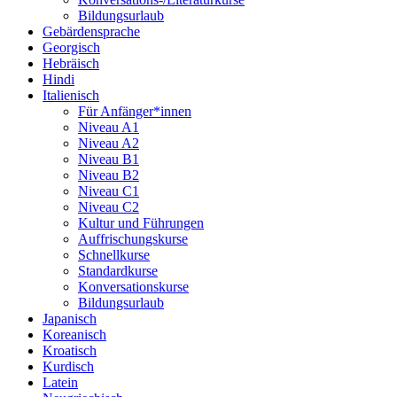
Bildungsurlaub
Gebärdensprache
Georgisch
Hebräisch
Hindi
Italienisch
Für Anfänger*innen
Niveau A1
Niveau A2
Niveau B1
Niveau B2
Niveau C1
Niveau C2
Kultur und Führungen
Auffrischungskurse
Schnellkurse
Standardkurse
Konversationskurse
Bildungsurlaub
Japanisch
Koreanisch
Kroatisch
Kurdisch
Latein