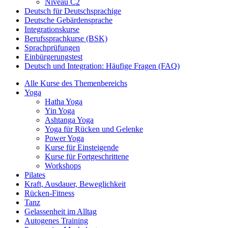
Niveau C2
Deutsch für Deutschsprachige
Deutsche Gebärdensprache
Integrationskurse
Berufssprachkurse (BSK)
Sprachprüfungen
Einbürgerungstest
Deutsch und Integration: Häufige Fragen (FAQ)
Alle Kurse des Themenbereichs
Yoga
Hatha Yoga
Yin Yoga
Ashtanga Yoga
Yoga für Rücken und Gelenke
Power Yoga
Kurse für Einsteigende
Kurse für Fortgeschrittene
Workshops
Pilates
Kraft, Ausdauer, Beweglichkeit
Rücken-Fitness
Tanz
Gelassenheit im Alltag
Autogenes Training