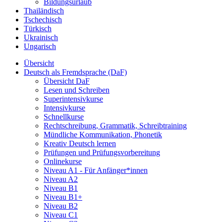
Bildungsurlaub
Thailändisch
Tschechisch
Türkisch
Ukrainisch
Ungarisch
Übersicht
Deutsch als Fremdsprache (DaF)
Übersicht DaF
Lesen und Schreiben
Superintensivkurse
Intensivkurse
Schnellkurse
Rechtschreibung, Grammatik, Schreibtraining
Mündliche Kommunikation, Phonetik
Kreativ Deutsch lernen
Prüfungen und Prüfungsvorbereitung
Onlinekurse
Niveau A1 - Für Anfänger*innen
Niveau A2
Niveau B1
Niveau B1+
Niveau B2
Niveau C1