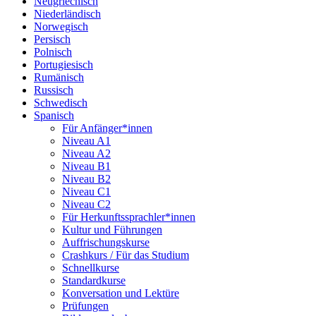
Neugriechisch
Niederländisch
Norwegisch
Persisch
Polnisch
Portugiesisch
Rumänisch
Russisch
Schwedisch
Spanisch
Für Anfänger*innen
Niveau A1
Niveau A2
Niveau B1
Niveau B2
Niveau C1
Niveau C2
Für Herkunftssprachler*innen
Kultur und Führungen
Auffrischungskurse
Crashkurs / Für das Studium
Schnellkurse
Standardkurse
Konversation und Lektüre
Prüfungen