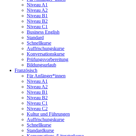
Niveau A1
Niveau A2
Niveau B1
Niveau B2
Niveau C1
Business English
Standard
Schnellkurse
Auffrischungskurse
Konversationskurse
Prüfungsvorbereitung
Bildungsurlaub
Französisch
Für Anfänger*innen
Niveau A1
Niveau A2
Niveau B1
Niveau B2
Niveau C1
Niveau C2
Kultur und Führungen
Auffrischungskurse
Schnellkurse
Standardkurse
Konversations-/Literaturkurse