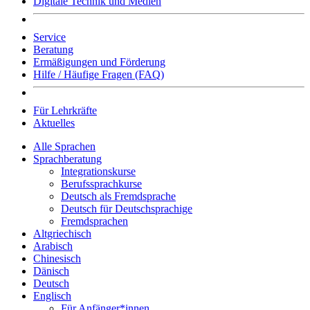
Digitale Technik und Medien
Service
Beratung
Ermäßigungen und Förderung
Hilfe / Häufige Fragen (FAQ)
Für Lehrkräfte
Aktuelles
Alle Sprachen
Sprachberatung
Integrationskurse
Berufssprachkurse
Deutsch als Fremdsprache
Deutsch für Deutschsprachige
Fremdsprachen
Altgriechisch
Arabisch
Chinesisch
Dänisch
Deutsch
Englisch
Für Anfänger*innen