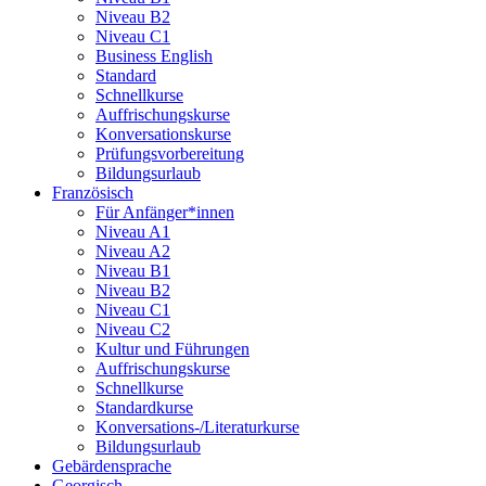
Niveau B2
Niveau C1
Business English
Standard
Schnellkurse
Auffrischungskurse
Konversationskurse
Prüfungsvorbereitung
Bildungsurlaub
Französisch
Für Anfänger*innen
Niveau A1
Niveau A2
Niveau B1
Niveau B2
Niveau C1
Niveau C2
Kultur und Führungen
Auffrischungskurse
Schnellkurse
Standardkurse
Konversations-/Literaturkurse
Bildungsurlaub
Gebärdensprache
Georgisch