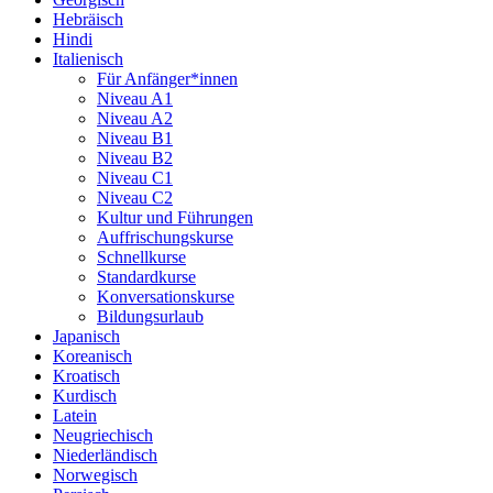
Hebräisch
Hindi
Italienisch
Für Anfänger*innen
Niveau A1
Niveau A2
Niveau B1
Niveau B2
Niveau C1
Niveau C2
Kultur und Führungen
Auffrischungskurse
Schnellkurse
Standardkurse
Konversationskurse
Bildungsurlaub
Japanisch
Koreanisch
Kroatisch
Kurdisch
Latein
Neugriechisch
Niederländisch
Norwegisch