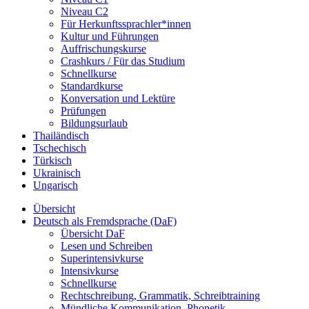
Niveau C2
Für Herkunftssprachler*innen
Kultur und Führungen
Auffrischungskurse
Crashkurs / Für das Studium
Schnellkurse
Standardkurse
Konversation und Lektüre
Prüfungen
Bildungsurlaub
Thailändisch
Tschechisch
Türkisch
Ukrainisch
Ungarisch
Übersicht
Deutsch als Fremdsprache (DaF)
Übersicht DaF
Lesen und Schreiben
Superintensivkurse
Intensivkurse
Schnellkurse
Rechtschreibung, Grammatik, Schreibtraining
Mündliche Kommunikation, Phonetik