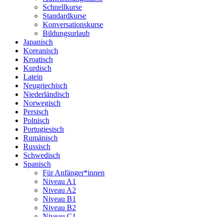
Schnellkurse
Standardkurse
Konversationskurse
Bildungsurlaub
Japanisch
Koreanisch
Kroatisch
Kurdisch
Latein
Neugriechisch
Niederländisch
Norwegisch
Persisch
Polnisch
Portugiesisch
Rumänisch
Russisch
Schwedisch
Spanisch
Für Anfänger*innen
Niveau A1
Niveau A2
Niveau B1
Niveau B2
Niveau C1