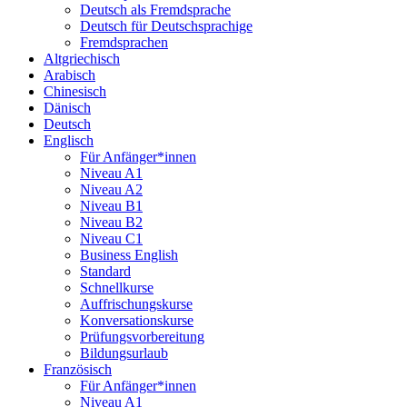
Deutsch als Fremdsprache
Deutsch für Deutschsprachige
Fremdsprachen
Altgriechisch
Arabisch
Chinesisch
Dänisch
Deutsch
Englisch
Für Anfänger*innen
Niveau A1
Niveau A2
Niveau B1
Niveau B2
Niveau C1
Business English
Standard
Schnellkurse
Auffrischungskurse
Konversationskurse
Prüfungsvorbereitung
Bildungsurlaub
Französisch
Für Anfänger*innen
Niveau A1