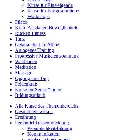
Kurse für Einsteigende
Kurse für Fortgeschrittene
Workshops
Pilates
Kraft, Ausdauer, Beweglichkeit
Rücken-Fitness
Tanz
Gelassenheit im Alltag
Autogenes Training
Progressive Muskelentspannung
Waldbaden
Meditation
Massage
Qigong und Taiji
Feldenkrais
Kurse für Senior*innen
Bildungsurlaub
Alle Kurse des Themenbereichs
Gesundheitswissen
Ernährung
Persönlichkeitsentwicklung
Persönlichkeitsbildung
Kommunikation
Seelische Gesundheit