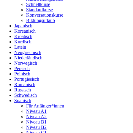
Schnellkurse
Standardkurse
Konversationskurse
Bildungsurlaub
Japanisch
Koreanisch
Kroatisch
Kurdisch
Latein
Neugriechisch
Niederländisch
Norwegisch
Persisch
Polnisch
Portugiesisch
Rumänisch
Russisch
Schwedisch
Spanisch
Für Anfänger*innen
Niveau A1
Niveau A2
Niveau B1
Niveau B2
Niveau C1