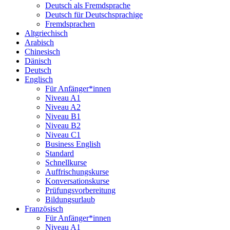
Deutsch als Fremdsprache
Deutsch für Deutschsprachige
Fremdsprachen
Altgriechisch
Arabisch
Chinesisch
Dänisch
Deutsch
Englisch
Für Anfänger*innen
Niveau A1
Niveau A2
Niveau B1
Niveau B2
Niveau C1
Business English
Standard
Schnellkurse
Auffrischungskurse
Konversationskurse
Prüfungsvorbereitung
Bildungsurlaub
Französisch
Für Anfänger*innen
Niveau A1