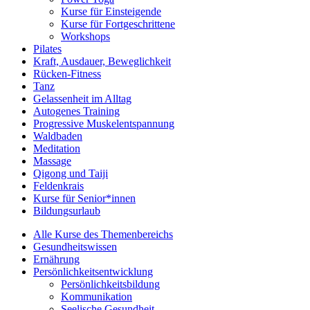
Kurse für Einsteigende
Kurse für Fortgeschrittene
Workshops
Pilates
Kraft, Ausdauer, Beweglichkeit
Rücken-Fitness
Tanz
Gelassenheit im Alltag
Autogenes Training
Progressive Muskelentspannung
Waldbaden
Meditation
Massage
Qigong und Taiji
Feldenkrais
Kurse für Senior*innen
Bildungsurlaub
Alle Kurse des Themenbereichs
Gesundheitswissen
Ernährung
Persönlichkeitsentwicklung
Persönlichkeitsbildung
Kommunikation
Seelische Gesundheit