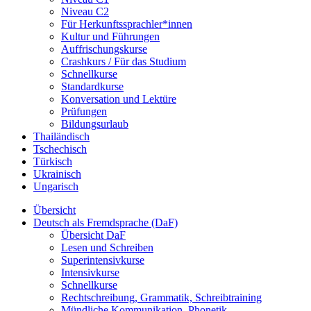
Niveau C2
Für Herkunftssprachler*innen
Kultur und Führungen
Auffrischungskurse
Crashkurs / Für das Studium
Schnellkurse
Standardkurse
Konversation und Lektüre
Prüfungen
Bildungsurlaub
Thailändisch
Tschechisch
Türkisch
Ukrainisch
Ungarisch
Übersicht
Deutsch als Fremdsprache (DaF)
Übersicht DaF
Lesen und Schreiben
Superintensivkurse
Intensivkurse
Schnellkurse
Rechtschreibung, Grammatik, Schreibtraining
Mündliche Kommunikation, Phonetik