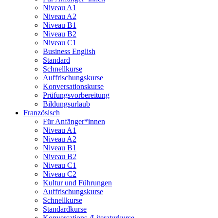
Niveau A1
Niveau A2
Niveau B1
Niveau B2
Niveau C1
Business English
Standard
Schnellkurse
Auffrischungskurse
Konversationskurse
Prüfungsvorbereitung
Bildungsurlaub
Französisch
Für Anfänger*innen
Niveau A1
Niveau A2
Niveau B1
Niveau B2
Niveau C1
Niveau C2
Kultur und Führungen
Auffrischungskurse
Schnellkurse
Standardkurse
Konversations-/Literaturkurse