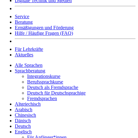
Digitale Technik und Medien
Service
Beratung
Ermäßigungen und Förderung
Hilfe / Häufige Fragen (FAQ)
Für Lehrkräfte
Aktuelles
Alle Sprachen
Sprachberatung
Integrationskurse
Berufssprachkurse
Deutsch als Fremdsprache
Deutsch für Deutschsprachige
Fremdsprachen
Altgriechisch
Arabisch
Chinesisch
Dänisch
Deutsch
Englisch
Für Anfänger*innen