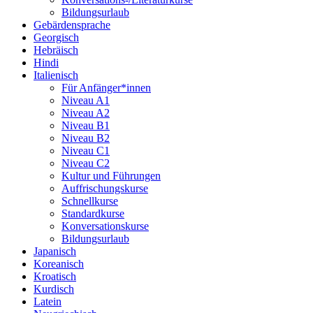
Bildungsurlaub
Gebärdensprache
Georgisch
Hebräisch
Hindi
Italienisch
Für Anfänger*innen
Niveau A1
Niveau A2
Niveau B1
Niveau B2
Niveau C1
Niveau C2
Kultur und Führungen
Auffrischungskurse
Schnellkurse
Standardkurse
Konversationskurse
Bildungsurlaub
Japanisch
Koreanisch
Kroatisch
Kurdisch
Latein