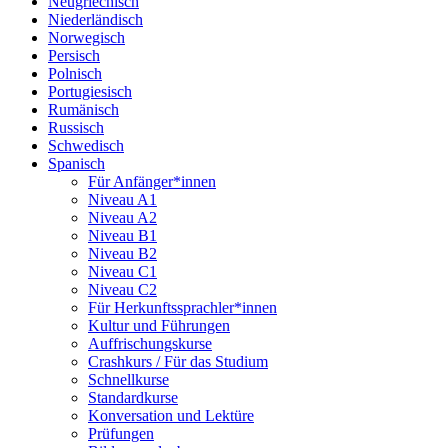
Neugriechisch
Niederländisch
Norwegisch
Persisch
Polnisch
Portugiesisch
Rumänisch
Russisch
Schwedisch
Spanisch
Für Anfänger*innen
Niveau A1
Niveau A2
Niveau B1
Niveau B2
Niveau C1
Niveau C2
Für Herkunftssprachler*innen
Kultur und Führungen
Auffrischungskurse
Crashkurs / Für das Studium
Schnellkurse
Standardkurse
Konversation und Lektüre
Prüfungen