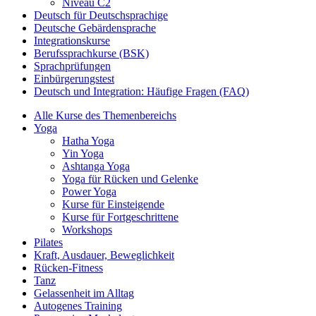
Niveau C2
Deutsch für Deutschsprachige
Deutsche Gebärdensprache
Integrationskurse
Berufssprachkurse (BSK)
Sprachprüfungen
Einbürgerungstest
Deutsch und Integration: Häufige Fragen (FAQ)
Alle Kurse des Themenbereichs
Yoga
Hatha Yoga
Yin Yoga
Ashtanga Yoga
Yoga für Rücken und Gelenke
Power Yoga
Kurse für Einsteigende
Kurse für Fortgeschrittene
Workshops
Pilates
Kraft, Ausdauer, Beweglichkeit
Rücken-Fitness
Tanz
Gelassenheit im Alltag
Autogenes Training