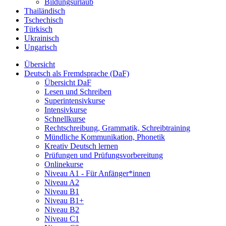
Bildungsurlaub
Thailändisch
Tschechisch
Türkisch
Ukrainisch
Ungarisch
Übersicht
Deutsch als Fremdsprache (DaF)
Übersicht DaF
Lesen und Schreiben
Superintensivkurse
Intensivkurse
Schnellkurse
Rechtschreibung, Grammatik, Schreibtraining
Mündliche Kommunikation, Phonetik
Kreativ Deutsch lernen
Prüfungen und Prüfungsvorbereitung
Onlinekurse
Niveau A1 - Für Anfänger*innen
Niveau A2
Niveau B1
Niveau B1+
Niveau B2
Niveau C1