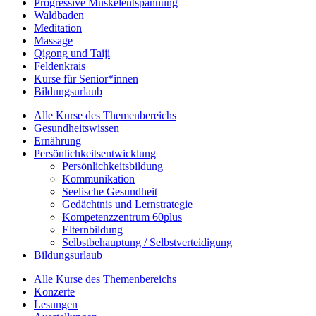
Progressive Muskelentspannung
Waldbaden
Meditation
Massage
Qigong und Taiji
Feldenkrais
Kurse für Senior*innen
Bildungsurlaub
Alle Kurse des Themenbereichs
Gesundheitswissen
Ernährung
Persönlichkeitsentwicklung
Persönlichkeitsbildung
Kommunikation
Seelische Gesundheit
Gedächtnis und Lernstrategie
Kompetenzzentrum 60plus
Elternbildung
Selbstbehauptung / Selbstverteidigung
Bildungsurlaub
Alle Kurse des Themenbereichs
Konzerte
Lesungen