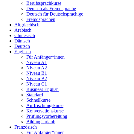
Berufssprachkurse
Deutsch als Fremdsprache
Deutsch für Deutschsprachige
Fremdsprachen
Altgriechisch
Arabisch
Chinesisch
Dänisch
Deutsch
Englisch
Für Anfänger*innen
Niveau A1
Niveau A2
Niveau B1
Niveau B2
Niveau C1
Business English
Standard
Schnellkurse
Auffrischungskurse
Konversationskurse
Prüfungsvorbereitung
Bildungsurlaub
Französisch
Für Anfänger*innen