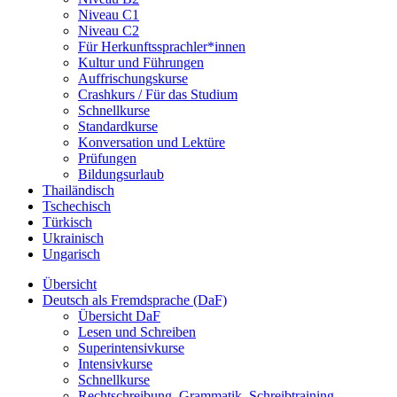
Niveau C1
Niveau C2
Für Herkunftssprachler*innen
Kultur und Führungen
Auffrischungskurse
Crashkurs / Für das Studium
Schnellkurse
Standardkurse
Konversation und Lektüre
Prüfungen
Bildungsurlaub
Thailändisch
Tschechisch
Türkisch
Ukrainisch
Ungarisch
Übersicht
Deutsch als Fremdsprache (DaF)
Übersicht DaF
Lesen und Schreiben
Superintensivkurse
Intensivkurse
Schnellkurse
Rechtschreibung, Grammatik, Schreibtraining