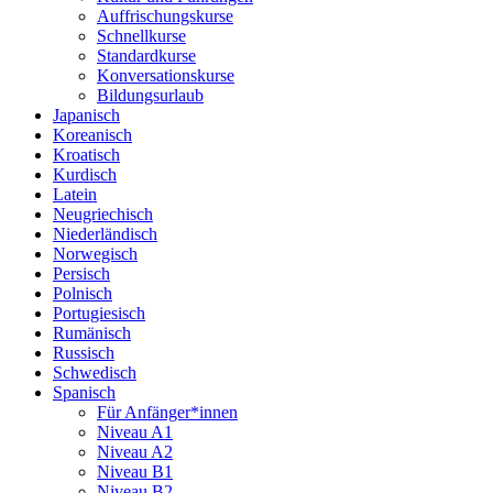
Auffrischungskurse
Schnellkurse
Standardkurse
Konversationskurse
Bildungsurlaub
Japanisch
Koreanisch
Kroatisch
Kurdisch
Latein
Neugriechisch
Niederländisch
Norwegisch
Persisch
Polnisch
Portugiesisch
Rumänisch
Russisch
Schwedisch
Spanisch
Für Anfänger*innen
Niveau A1
Niveau A2
Niveau B1
Niveau B2