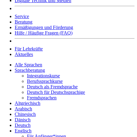
Digitale Technik und Medien
Service
Beratung
Ermäßigungen und Förderung
Hilfe / Häufige Fragen (FAQ)
Für Lehrkräfte
Aktuelles
Alle Sprachen
Sprachberatung
Integrationskurse
Berufssprachkurse
Deutsch als Fremdsprache
Deutsch für Deutschsprachige
Fremdsprachen
Altgriechisch
Arabisch
Chinesisch
Dänisch
Deutsch
Englisch
Für Anfänger*innen