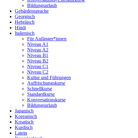
Bildungsurlaub
Gebärdensprache
Georgisch
Hebräisch
Hindi
Italienisch
Für Anfänger*innen
Niveau A1
Niveau A2
Niveau B1
Niveau B2
Niveau C1
Niveau C2
Kultur und Führungen
Auffrischungskurse
Schnellkurse
Standardkurse
Konversationskurse
Bildungsurlaub
Japanisch
Koreanisch
Kroatisch
Kurdisch
Latein