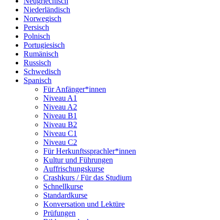
Neugriechisch
Niederländisch
Norwegisch
Persisch
Polnisch
Portugiesisch
Rumänisch
Russisch
Schwedisch
Spanisch
Für Anfänger*innen
Niveau A1
Niveau A2
Niveau B1
Niveau B2
Niveau C1
Niveau C2
Für Herkunftssprachler*innen
Kultur und Führungen
Auffrischungskurse
Crashkurs / Für das Studium
Schnellkurse
Standardkurse
Konversation und Lektüre
Prüfungen