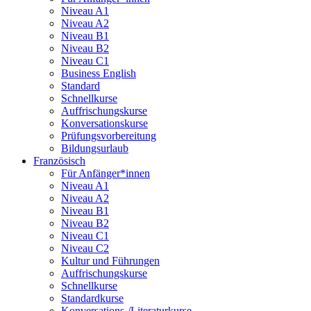
Niveau A1
Niveau A2
Niveau B1
Niveau B2
Niveau C1
Business English
Standard
Schnellkurse
Auffrischungskurse
Konversationskurse
Prüfungsvorbereitung
Bildungsurlaub
Französisch
Für Anfänger*innen
Niveau A1
Niveau A2
Niveau B1
Niveau B2
Niveau C1
Niveau C2
Kultur und Führungen
Auffrischungskurse
Schnellkurse
Standardkurse
Konversations-/Literaturkurse