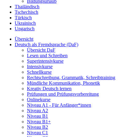
Bildungsurlaub
Thailändisch
Tschechisch
Türkisch
Ukrainisch
Ungarisch
Übersicht
Deutsch als Fremdsprache (DaF)
Übersicht DaF
Lesen und Schreiben
Superintensivkurse
Intensivkurse
Schnellkurse
Rechtschreibung, Grammatik, Schreibtraining
Mündliche Kommunikation, Phonetik
Kreativ Deutsch lernen
Prüfungen und Prüfungsvorbereitung
Onlinekurse
Niveau A1 - Für Anfänger*innen
Niveau A2
Niveau B1
Niveau B1+
Niveau B2
Niveau C1