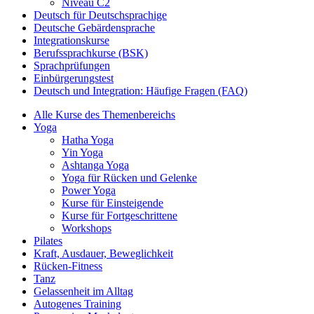
Niveau C2
Deutsch für Deutschsprachige
Deutsche Gebärdensprache
Integrationskurse
Berufssprachkurse (BSK)
Sprachprüfungen
Einbürgerungstest
Deutsch und Integration: Häufige Fragen (FAQ)
Alle Kurse des Themenbereichs
Yoga
Hatha Yoga
Yin Yoga
Ashtanga Yoga
Yoga für Rücken und Gelenke
Power Yoga
Kurse für Einsteigende
Kurse für Fortgeschrittene
Workshops
Pilates
Kraft, Ausdauer, Beweglichkeit
Rücken-Fitness
Tanz
Gelassenheit im Alltag
Autogenes Training