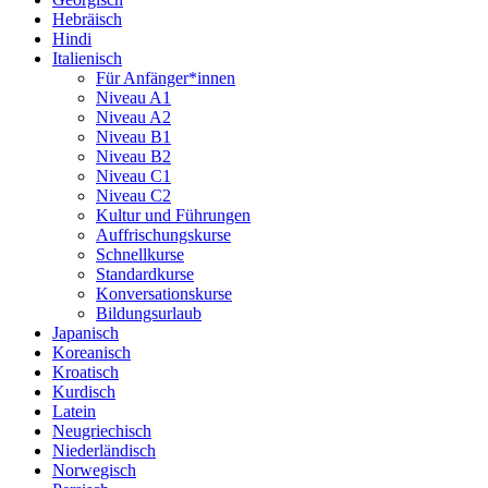
Hebräisch
Hindi
Italienisch
Für Anfänger*innen
Niveau A1
Niveau A2
Niveau B1
Niveau B2
Niveau C1
Niveau C2
Kultur und Führungen
Auffrischungskurse
Schnellkurse
Standardkurse
Konversationskurse
Bildungsurlaub
Japanisch
Koreanisch
Kroatisch
Kurdisch
Latein
Neugriechisch
Niederländisch
Norwegisch