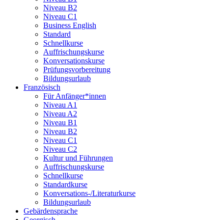
Niveau B2
Niveau C1
Business English
Standard
Schnellkurse
Auffrischungskurse
Konversationskurse
Prüfungsvorbereitung
Bildungsurlaub
Französisch
Für Anfänger*innen
Niveau A1
Niveau A2
Niveau B1
Niveau B2
Niveau C1
Niveau C2
Kultur und Führungen
Auffrischungskurse
Schnellkurse
Standardkurse
Konversations-/Literaturkurse
Bildungsurlaub
Gebärdensprache
Georgisch