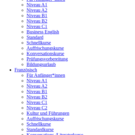
Niveau A1
Niveau A2
Niveau B1
Niveau B2
Niveau C1
Business English
Standard
Schnellkurse
Auffrischungskurse
Konversationskurse
Prüfungsvorbereitung
Bildungsurlaub
Französisch
Für Anfänger*innen
Niveau A1
Niveau A2
Niveau B1
Niveau B2
Niveau C1
Niveau C2
Kultur und Führungen
Auffrischungskurse
Schnellkurse
Standardkurse
Konversations-/Literaturkurse