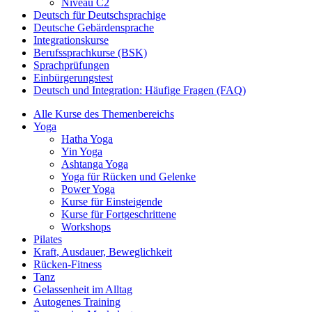
Niveau C2
Deutsch für Deutschsprachige
Deutsche Gebärdensprache
Integrationskurse
Berufssprachkurse (BSK)
Sprachprüfungen
Einbürgerungstest
Deutsch und Integration: Häufige Fragen (FAQ)
Alle Kurse des Themenbereichs
Yoga
Hatha Yoga
Yin Yoga
Ashtanga Yoga
Yoga für Rücken und Gelenke
Power Yoga
Kurse für Einsteigende
Kurse für Fortgeschrittene
Workshops
Pilates
Kraft, Ausdauer, Beweglichkeit
Rücken-Fitness
Tanz
Gelassenheit im Alltag
Autogenes Training