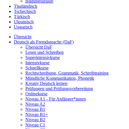
Bildungsurlaub
Thailändisch
Tschechisch
Türkisch
Ukrainisch
Ungarisch
Übersicht
Deutsch als Fremdsprache (DaF)
Übersicht DaF
Lesen und Schreiben
Superintensivkurse
Intensivkurse
Schnellkurse
Rechtschreibung, Grammatik, Schreibtraining
Mündliche Kommunikation, Phonetik
Kreativ Deutsch lernen
Prüfungen und Prüfungsvorbereitung
Onlinekurse
Niveau A1 - Für Anfänger*innen
Niveau A2
Niveau B1
Niveau B1+
Niveau B2
Niveau C1