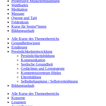
Progressive Muskelentspannung
Waldbaden
Meditation
Massage
Qigong und Taiji
Feldenkrais
Kurse für Senior*innen
Bildungsurlaub
Alle Kurse des Themenbereichs
Gesundheitswissen
Ernährung
Persönlichkeitsentwicklung
Persönlichkeitsbildung
Kommunikation
Seelische Gesundheit
Gedächtnis und Lernstrategie
Kompetenzzentrum 60plus
Elternbildung
Selbstbehauptung / Selbstverteidigung
Bildungsurlaub
Alle Kurse des Themenbereichs
Konzerte
Lesungen