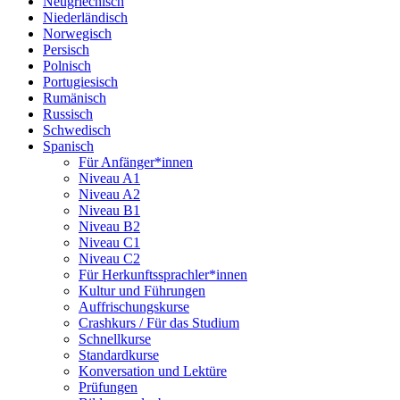
Neugriechisch
Niederländisch
Norwegisch
Persisch
Polnisch
Portugiesisch
Rumänisch
Russisch
Schwedisch
Spanisch
Für Anfänger*innen
Niveau A1
Niveau A2
Niveau B1
Niveau B2
Niveau C1
Niveau C2
Für Herkunftssprachler*innen
Kultur und Führungen
Auffrischungskurse
Crashkurs / Für das Studium
Schnellkurse
Standardkurse
Konversation und Lektüre
Prüfungen