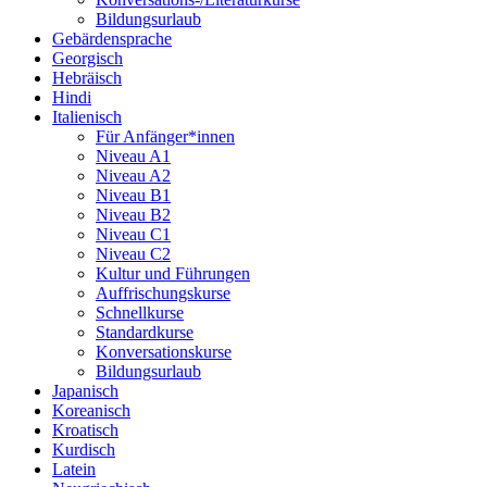
Bildungsurlaub
Gebärdensprache
Georgisch
Hebräisch
Hindi
Italienisch
Für Anfänger*innen
Niveau A1
Niveau A2
Niveau B1
Niveau B2
Niveau C1
Niveau C2
Kultur und Führungen
Auffrischungskurse
Schnellkurse
Standardkurse
Konversationskurse
Bildungsurlaub
Japanisch
Koreanisch
Kroatisch
Kurdisch
Latein