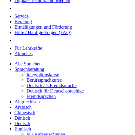
Digitale Technik und Medien
Service
Beratung
Ermäßigungen und Förderung
Hilfe / Häufige Fragen (FAQ)
Für Lehrkräfte
Aktuelles
Alle Sprachen
Sprachberatung
Integrationskurse
Berufssprachkurse
Deutsch als Fremdsprache
Deutsch für Deutschsprachige
Fremdsprachen
Altgriechisch
Arabisch
Chinesisch
Dänisch
Deutsch
Englisch
Für Anfänger*innen