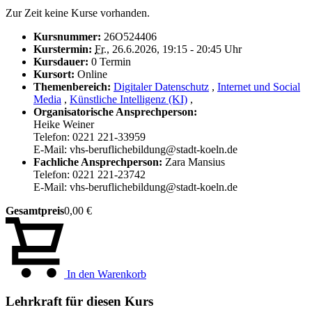
Zur Zeit keine Kurse vorhanden.
Kursnummer:
26O524406
Kurstermin:
Fr.
, 26.6.2026, 19:15 - 20:45 Uhr
Kursdauer:
0 Termin
Kursort:
Online
Themenbereich:
Digitaler Datenschutz
,
Internet und Social
Media
,
Künstliche Intelligenz (KI)
,
Organisatorische Ansprechperson:
Heike Weiner
Telefon: 0221 221-33959
E-Mail: vhs-beruflichebildung@stadt-koeln.de
Fachliche Ansprechperson:
Zara Mansius
Telefon: 0221 221-23742
E-Mail: vhs-beruflichebildung@stadt-koeln.de
Gesamtpreis
0,00 €
In den Warenkorb
Lehrkraft für diesen Kurs