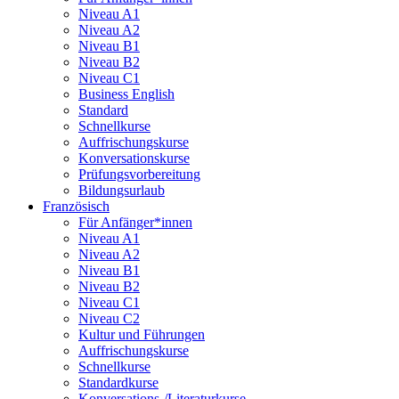
Niveau A1
Niveau A2
Niveau B1
Niveau B2
Niveau C1
Business English
Standard
Schnellkurse
Auffrischungskurse
Konversationskurse
Prüfungsvorbereitung
Bildungsurlaub
Französisch
Für Anfänger*innen
Niveau A1
Niveau A2
Niveau B1
Niveau B2
Niveau C1
Niveau C2
Kultur und Führungen
Auffrischungskurse
Schnellkurse
Standardkurse
Konversations-/Literaturkurse