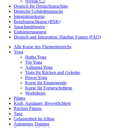
Niveau C2
Deutsch für Deutschsprachige
Deutsche Gebärdensprache
Integrationskurse
Berufssprachkurse (BSK)
Sprachprüfungen
Einbürgerungstest
Deutsch und Integration: Häufige Fragen (FAQ)
Alle Kurse des Themenbereichs
Yoga
Hatha Yoga
Yin Yoga
Ashtanga Yoga
Yoga für Rücken und Gelenke
Power Yoga
Kurse für Einsteigende
Kurse für Fortgeschrittene
Workshops
Pilates
Kraft, Ausdauer, Beweglichkeit
Rücken-Fitness
Tanz
Gelassenheit im Alltag
Autogenes Training