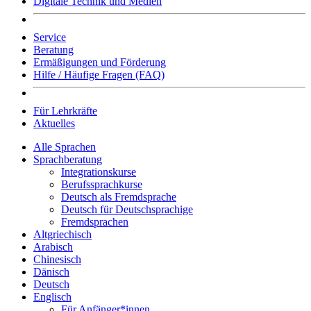
Digitale Technik und Medien
Service
Beratung
Ermäßigungen und Förderung
Hilfe / Häufige Fragen (FAQ)
Für Lehrkräfte
Aktuelles
Alle Sprachen
Sprachberatung
Integrationskurse
Berufssprachkurse
Deutsch als Fremdsprache
Deutsch für Deutschsprachige
Fremdsprachen
Altgriechisch
Arabisch
Chinesisch
Dänisch
Deutsch
Englisch
Für Anfänger*innen