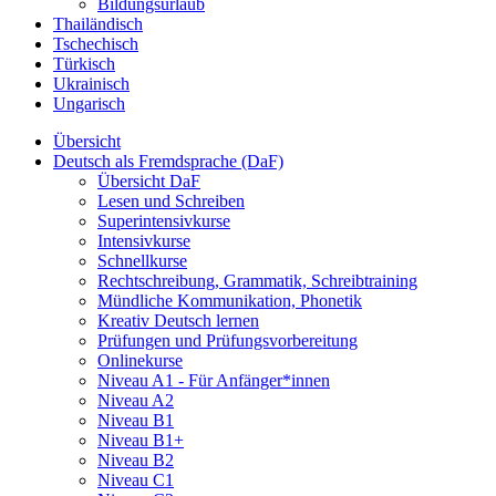
Bildungsurlaub
Thailändisch
Tschechisch
Türkisch
Ukrainisch
Ungarisch
Übersicht
Deutsch als Fremdsprache (DaF)
Übersicht DaF
Lesen und Schreiben
Superintensivkurse
Intensivkurse
Schnellkurse
Rechtschreibung, Grammatik, Schreibtraining
Mündliche Kommunikation, Phonetik
Kreativ Deutsch lernen
Prüfungen und Prüfungsvorbereitung
Onlinekurse
Niveau A1 - Für Anfänger*innen
Niveau A2
Niveau B1
Niveau B1+
Niveau B2
Niveau C1