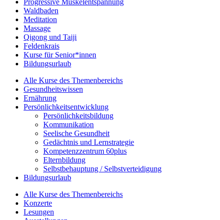
Progressive Muskelentspannung
Waldbaden
Meditation
Massage
Qigong und Taiji
Feldenkrais
Kurse für Senior*innen
Bildungsurlaub
Alle Kurse des Themenbereichs
Gesundheitswissen
Ernährung
Persönlichkeitsentwicklung
Persönlichkeitsbildung
Kommunikation
Seelische Gesundheit
Gedächtnis und Lernstrategie
Kompetenzzentrum 60plus
Elternbildung
Selbstbehauptung / Selbstverteidigung
Bildungsurlaub
Alle Kurse des Themenbereichs
Konzerte
Lesungen