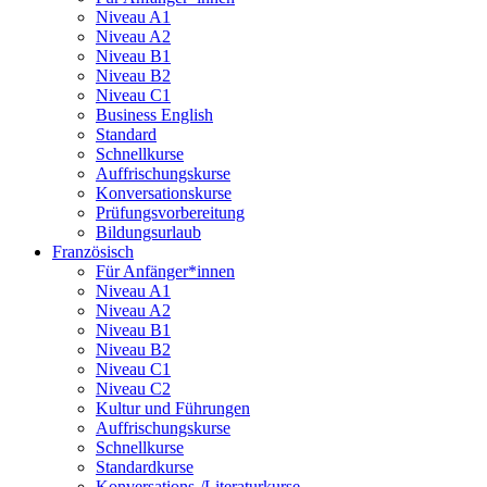
Niveau A1
Niveau A2
Niveau B1
Niveau B2
Niveau C1
Business English
Standard
Schnellkurse
Auffrischungskurse
Konversationskurse
Prüfungsvorbereitung
Bildungsurlaub
Französisch
Für Anfänger*innen
Niveau A1
Niveau A2
Niveau B1
Niveau B2
Niveau C1
Niveau C2
Kultur und Führungen
Auffrischungskurse
Schnellkurse
Standardkurse
Konversations-/Literaturkurse