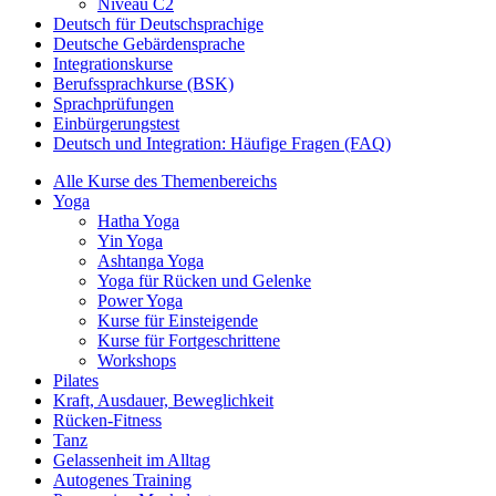
Niveau C2
Deutsch für Deutschsprachige
Deutsche Gebärdensprache
Integrationskurse
Berufssprachkurse (BSK)
Sprachprüfungen
Einbürgerungstest
Deutsch und Integration: Häufige Fragen (FAQ)
Alle Kurse des Themenbereichs
Yoga
Hatha Yoga
Yin Yoga
Ashtanga Yoga
Yoga für Rücken und Gelenke
Power Yoga
Kurse für Einsteigende
Kurse für Fortgeschrittene
Workshops
Pilates
Kraft, Ausdauer, Beweglichkeit
Rücken-Fitness
Tanz
Gelassenheit im Alltag
Autogenes Training