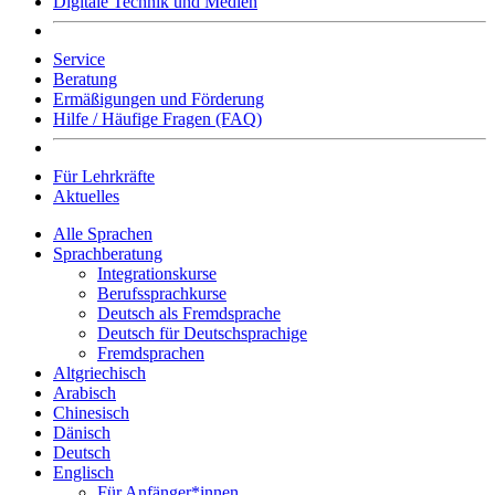
Digitale Technik und Medien
Service
Beratung
Ermäßigungen und Förderung
Hilfe / Häufige Fragen (FAQ)
Für Lehrkräfte
Aktuelles
Alle Sprachen
Sprachberatung
Integrationskurse
Berufssprachkurse
Deutsch als Fremdsprache
Deutsch für Deutschsprachige
Fremdsprachen
Altgriechisch
Arabisch
Chinesisch
Dänisch
Deutsch
Englisch
Für Anfänger*innen