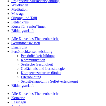
Progressive Muskelentspannung
Waldbaden
Meditation
Massage
Qigong und Taiji
Feldenkrais
Kurse für Senior*innen
Bildungsurlaub
Alle Kurse des Themenbereichs
Gesundheitswissen
Ernährung
Persönlichkeitsentwicklung
Persönlichkeitsbildung
Kommunikation
Seelische Gesundheit
Gedächtnis und Lernstrategie
Kompetenzzentrum 60plus
Elternbildung
Selbstbehauptung / Selbstverteidigung
Bildungsurlaub
Alle Kurse des Themenbereichs
Konzerte
Lesungen