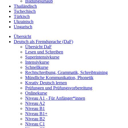
Bildungsurlaub
Thailändisch
Tschechisch
Türkisch
Ukrainisch
Ungarisch
Übersicht
Deutsch als Fremdsprache (DaF)
Übersicht DaF
Lesen und Schreiben
Superintensivkurse
Intensivkurse
Schnellkurse
Rechtschreibung, Grammatik, Schreibtraining
Mündliche Kommunikation, Phonetik
Kreativ Deutsch lernen
Prüfungen und Prüfungsvorbereitung
Onlinekurse
Niveau A1 - Für Anfänger*innen
Niveau A2
Niveau B1
Niveau B1+
Niveau B2
Niveau C1