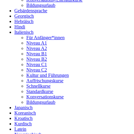
Bildungsurlaub
Gebärdensprache
Georgisch
Hebräisch
Hindi
Italienisch
Für Anfänger*innen
Niveau A1
Niveau A2
Niveau B1
Niveau B2
Niveau C1
Niveau C2
Kultur und Führungen
Auffrischungskurse
Schnellkurse
Standardkurse
Konversationskurse
Bildungsurlaub
Japanisch
Koreanisch
Kroatisch
Kurdisch
Latein