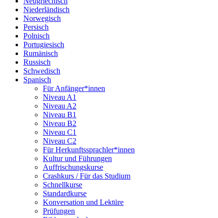
Neugriechisch
Niederländisch
Norwegisch
Persisch
Polnisch
Portugiesisch
Rumänisch
Russisch
Schwedisch
Spanisch
Für Anfänger*innen
Niveau A1
Niveau A2
Niveau B1
Niveau B2
Niveau C1
Niveau C2
Für Herkunftssprachler*innen
Kultur und Führungen
Auffrischungskurse
Crashkurs / Für das Studium
Schnellkurse
Standardkurse
Konversation und Lektüre
Prüfungen